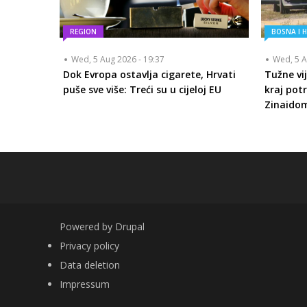
REGION
BOSNA I 
Wed, 5 Aug 2026 - 19:37
Wed, 5 A
Dok Evropa ostavlja cigarete, Hrvati
Tužne vij
puše sve više: Treći su u cijeloj EU
kraj pot
Zinaido
Powered by
Drupal
FOOTER
Privacy policy
Data deletion
Impressum