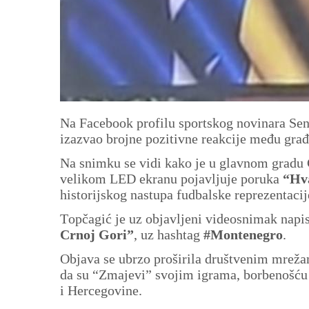
Na Facebook profilu sportskog novinara Sen
izazvao brojne pozitivne reakcije među gra
Na snimku se vidi kako je u glavnom gradu 
velikom LED ekranu pojavljuje poruka
“Hv
historijskog nastupa fudbalske reprezentaci
Topčagić je uz objavljeni videosnimak napi
Crnoj Gori”
, uz hashtag
#Montenegro
.
Objava se ubrzo proširila društvenim mrežam
da su “Zmajevi” svojim igrama, borbenošću 
i Hercegovine.