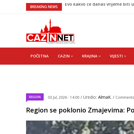
Novo upozorenje iz Irana: Ne žel
BREAKING NEWS
krenu na nas
Novi detalji ubistva u Bosansko
Na Ahiret preselila Bešić (rođ. Bl
Na Ahiret preselio ŠUPUK (Refik) 
Evo kakvo će danas vrijeme biti u
MAIN
NAVIGATION
POČETNA
CAZIN
KRAJINA
VIJESTI
/ Uredio:
AlmaK.
/
REGION
03 Jul, 2026 - 14:00
Comments
Region se poklonio Zmajevima: Po