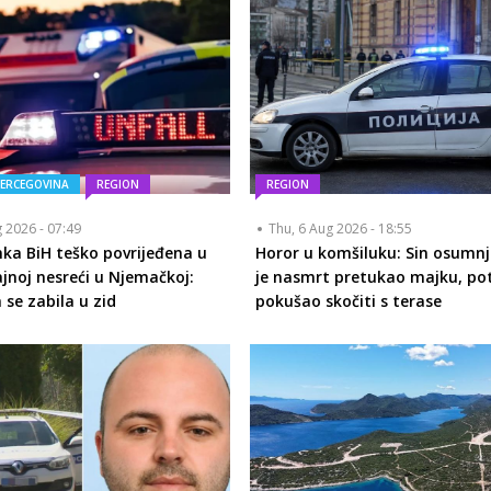
HERCEGOVINA
REGION
REGION
g 2026 - 07:49
Thu, 6 Aug 2026 - 18:55
nka BiH teško povrijeđena u
Horor u komšiluku: Sin osumnj
jnoj nesreći u Njemačkoj:
je nasmrt pretukao majku, p
e zabila u zid
pokušao skočiti s terase