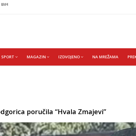
imo napadati susjedne zemlje, ali ćemo uzvratiti ukoliko
j Krupi: Nezvanično, osumnjičena supruga ubijenog
ažević) Senija – Sena
ŠEFIK
 BiH
SPORT
MAGAZIN
IZDVOJENO
NA MREŽAMA
PRE
dgorica poručila “Hvala Zmajevi”