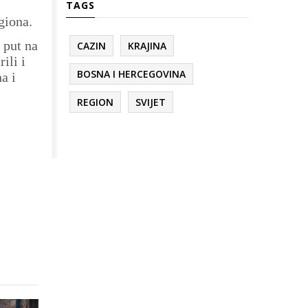
TAGS
giona.
 put na
CAZIN
KRAJINA
ili i
BOSNA I HERCEGOVINA
a i
REGION
SVIJET