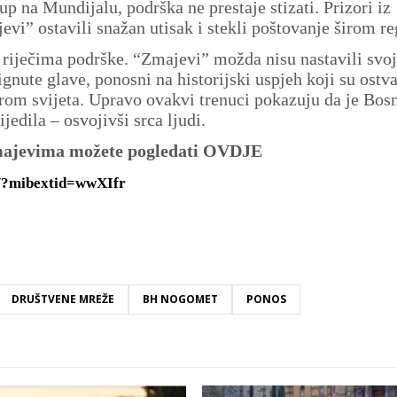
up na Mundijalu, podrška ne prestaje stizati. Prizori iz
vi” ostavili snažan utisak i stekli poštovanje širom re
riječima podrške. “Zmajevi” možda nisu nastavili svoj
gnute glave, ponosni na historijski uspjeh koji su ostvar
rom svijeta. Upravo ovakvi trenuci pokazuju da je Bosn
jedila – osvojivši srca ljudi.
Zmajevima možete pogledati OVDJE
/?mibextid=wwXIfr
DRUŠTVENE MREŽE
BH NOGOMET
PONOS