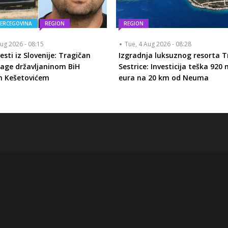
HERCEGOVINA
REGION
REGION
ug 2026 - 08:15
Tue, 4 Aug 2026 - 08:28
esti iz Slovenije: Tragičan
Izgradnja luksuznog resorta T
rage državljaninom BiH
Sestrice: Investicija teška 920 
m Kešetovićem
eura na 20 km od Neuma