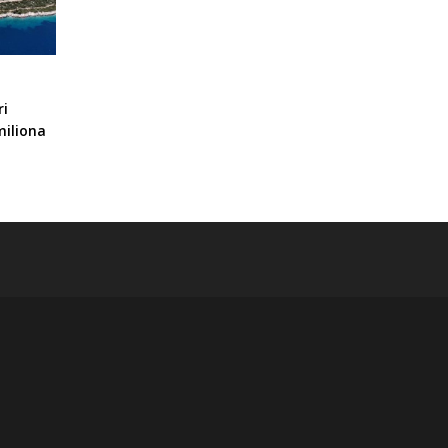
ri
miliona