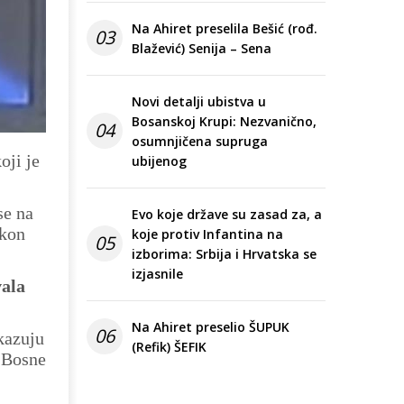
Na Ahiret preselila Bešić (rođ.
03
Blažević) Senija – Sena
Novi detalji ubistva u
Bosanskoj Krupi: Nezvanično,
04
osumnjičena supruga
oji je
ubijenog
se na
Evo koje države su zasad za, a
akon
koje protiv Infantina na
05
izborima: Srbija i Hrvatska se
izjasnile
vala
Na Ahiret preselio ŠUPUK
06
kazuju
(Refik) ŠEFIK
a Bosne