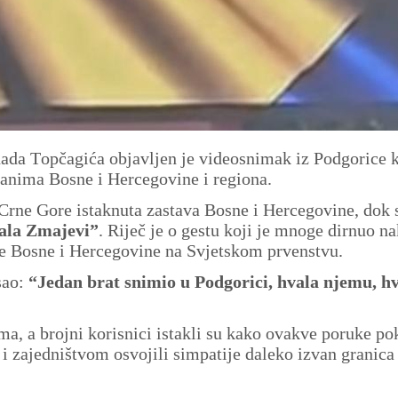
ada Topčagića objavljen je videosnimak iz Podgorice k
đanima Bosne i Hercegovine i regiona.
Crne Gore istaknuta zastava Bosne i Hercegovine, dok 
ala Zmajevi”
. Riječ je o gestu koji je mnoge dirnuo n
je Bosne i Hercegovine na Svjetskom prvenstvu.
sao:
“Jedan brat snimio u Podgorici, hvala njemu, h
a, a brojni korisnici istakli su kako ovakve poruke po
i zajedništvom osvojili simpatije daleko izvan granic