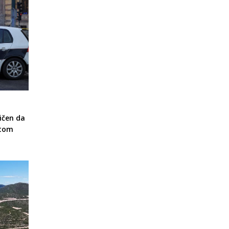
ičen da
otom