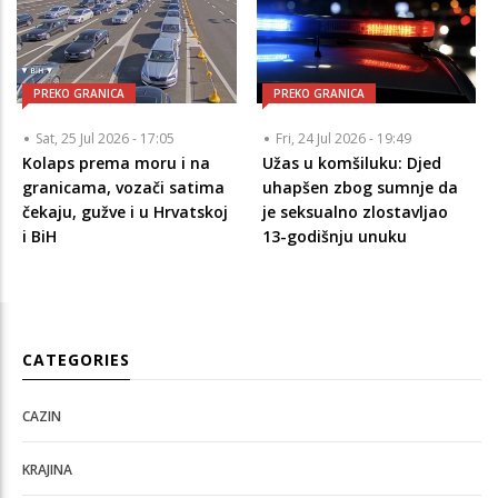
PREKO GRANICA
PREKO GRANICA
Sat, 25 Jul 2026 - 17:05
Fri, 24 Jul 2026 - 19:49
Kolaps prema moru i na
Užas u komšiluku: Djed
granicama, vozači satima
uhapšen zbog sumnje da
čekaju, gužve i u Hrvatskoj
je seksualno zlostavljao
i BiH
13-godišnju unuku
CATEGORIES
CAZIN
KRAJINA