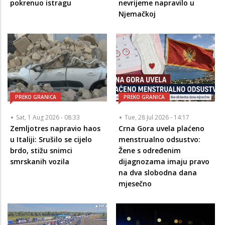
pokrenuo istragu
nevrijeme napravilo u
Njemačkoj
PREKO GRANICA
PREKO GRANICA
Sat, 1 Aug 2026 - 08:33
Tue, 28 Jul 2026 - 14:17
Zemljotres napravio haos
Crna Gora uvela plaćeno
u Italiji: Srušilo se cijelo
menstrualno odsustvo:
brdo, stižu snimci
Žene s određenim
smrskanih vozila
dijagnozama imaju pravo
na dva slobodna dana
mjesečno