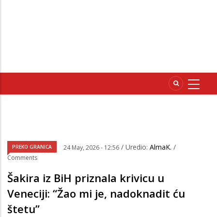
/ Uredio:
AlmaK.
/
PREKO GRANICA
24 May, 2026 - 12:56
Comments
Šakira iz BiH priznala krivicu u
Veneciji: “Žao mi je, nadoknadit ću
štetu”