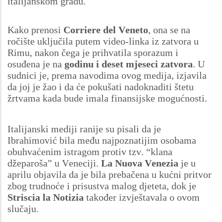
italijanskom gradu.
Kako prenosi
Corriere del Veneto
, ona se na
ročište uključila putem video-linka iz zatvora u
Rimu, nakon čega je prihvatila sporazum i
osuđena je na
godinu i deset mjeseci zatvora
. U
sudnici je, prema navodima ovog medija, izjavila
da joj je žao i da će pokušati nadoknaditi štetu
žrtvama kada bude imala finansijske mogućnosti.
Italijanski mediji ranije su pisali da je
Ibrahimović bila među najpoznatijim osobama
obuhvaćenim istragom protiv tzv. “klana
džeparoša” u Veneciji.
La Nuova Venezia
je u
aprilu objavila da je bila prebačena u kućni pritvor
zbog trudnoće i prisustva malog djeteta, dok je
Striscia la Notizia
također izvještavala o ovom
slučaju.