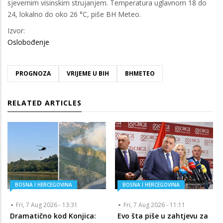
sjevernim visinskim strujanjem. Temperatura uglavnom 18 do
24, lokalno do oko 26 °C, piše BH Meteo.
Izvor:
Oslobođenje
PROGNOZA
VRIJEME U BIH
BHMETEO
RELATED ARTICLES
BOSNA I HERCEGOVINA
BOSNA I HERCEGOVINA
Fri, 7 Aug 2026 - 13:31
Fri, 7 Aug 2026 - 11:11
Dramatično kod Konjica:
Evo šta piše u zahtjevu za