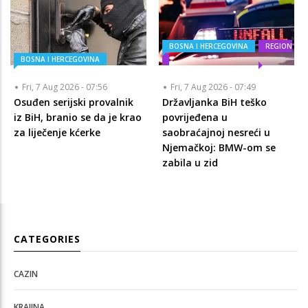
BOSNA I HERCEGOVINA
REGION
BOSNA I HERCEGOVINA
Fri, 7 Aug 2026 - 07:56
Fri, 7 Aug 2026 - 07:49
Osuđen serijski provalnik
Državljanka BiH teško
iz BiH, branio se da je krao
povrijeđena u
za liječenje kćerke
saobraćajnoj nesreći u
Njemačkoj: BMW-om se
zabila u zid
CATEGORIES
CAZIN
KRAJINA