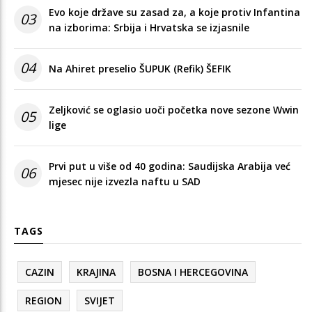
Evo koje države su zasad za, a koje protiv Infantina
03
na izborima: Srbija i Hrvatska se izjasnile
04
Na Ahiret preselio ŠUPUK (Refik) ŠEFIK
Zeljković se oglasio uoči početka nove sezone Wwin
05
lige
Prvi put u više od 40 godina: Saudijska Arabija već
06
mjesec nije izvezla naftu u SAD
TAGS
CAZIN
KRAJINA
BOSNA I HERCEGOVINA
REGION
SVIJET