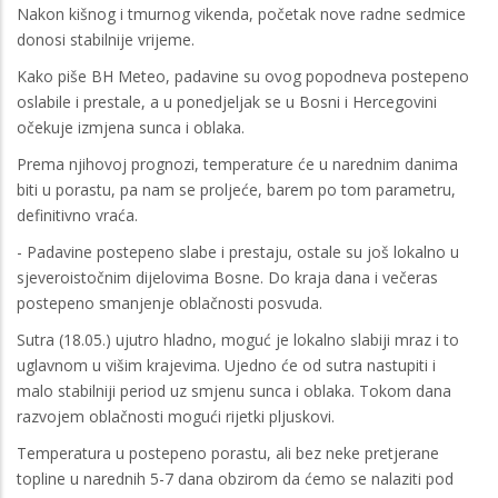
Nakon kišnog i tmurnog vikenda, početak nove radne sedmice
donosi stabilnije vrijeme.
Kako piše BH Meteo, padavine su ovog popodneva postepeno
oslabile i prestale, a u ponedjeljak se u Bosni i Hercegovini
očekuje izmjena sunca i oblaka.
Prema njihovoj prognozi, temperature će u narednim danima
biti u porastu, pa nam se proljeće, barem po tom parametru,
definitivno vraća.
- Padavine postepeno slabe i prestaju, ostale su još lokalno u
sjeveroistočnim dijelovima Bosne. Do kraja dana i večeras
postepeno smanjenje oblačnosti posvuda.
Sutra (18.05.) ujutro hladno, moguć je lokalno slabiji mraz i to
uglavnom u višim krajevima. Ujedno će od sutra nastupiti i
malo stabilniji period uz smjenu sunca i oblaka. Tokom dana
razvojem oblačnosti mogući rijetki pljuskovi.
Temperatura u postepeno porastu, ali bez neke pretjerane
topline u narednih 5-7 dana obzirom da ćemo se nalaziti pod