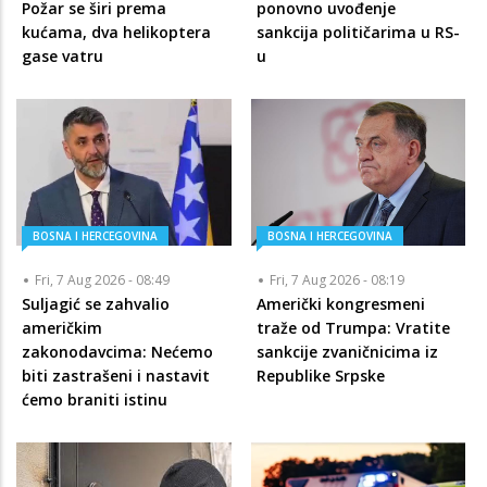
Požar se širi prema
ponovno uvođenje
kućama, dva helikoptera
sankcija političarima u RS-
gase vatru
u
BOSNA I HERCEGOVINA
BOSNA I HERCEGOVINA
Fri, 7 Aug 2026 - 08:49
Fri, 7 Aug 2026 - 08:19
Suljagić se zahvalio
Američki kongresmeni
američkim
traže od Trumpa: Vratite
zakonodavcima: Nećemo
sankcije zvaničnicima iz
biti zastrašeni i nastavit
Republike Srpske
ćemo braniti istinu