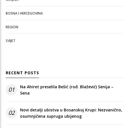
BOSNA I HERCEGOVINA
REGION
SVIJET
RECENT POSTS
Na Ahiret preselila Bešić (rođ. Blažević) Senija –
01
Sena
Novi detalji ubistva u Bosanskoj Krupi: Nezvanično,
02
osumnjičena supruga ubijenog