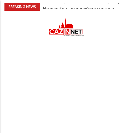
Na Ahiret preselila Bešić (rođ. Blažević)
BREAKING NEWS
Senija – Sena
Na Ahiret preselio ŠUPUK (Refik) ŠEFIK
Evo koje države su zasad za, a koje
protiv Infantina na izborima: Srbija i
Hrvatska se izjasnile
Majka Izeta Nanića progovorila nakon
obilježavanja godišnjice: "Doživjela sam
poniženje na mjestu gdje se odaje
počast mom sinu"
Novi detalji ubistva u Bosanskoj Krupi:
Nezvanično, osumnjičena supruga
ubijenog