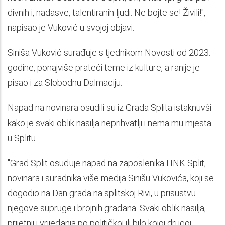
divnih i, nadasve, talentiranih ljudi. Ne bojte se! Živili!",
napisao je Vuković u svojoj objavi.
Siniša Vuković surađuje s tjednikom Novosti od 2023.
godine, ponajviše prateći teme iz kulture, a ranije je
pisao i za Slobodnu Dalmaciju.
Napad na novinara osudili su iz Grada Splita istaknuvši
kako je svaki oblik nasilja neprihvatlji i nema mu mjesta
u Splitu.
"Grad Split osuđuje napad na zaposlenika HNK Split,
novinara i suradnika više medija Sinišu Vukovića, koji se
dogodio na Dan grada na splitskoj Rivi, u prisustvu
njegove supruge i brojnih građana. Svaki oblik nasilja,
prijetnji i vrijeđanja po političkoj ili bilo kojoj drugoj