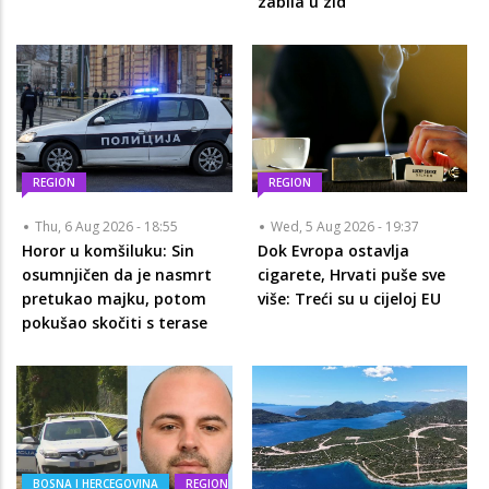
zabila u zid
REGION
REGION
Thu, 6 Aug 2026 - 18:55
Wed, 5 Aug 2026 - 19:37
Horor u komšiluku: Sin
Dok Evropa ostavlja
osumnjičen da je nasmrt
cigarete, Hrvati puše sve
pretukao majku, potom
više: Treći su u cijeloj EU
pokušao skočiti s terase
BOSNA I HERCEGOVINA
REGION