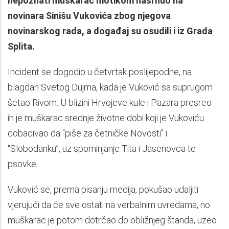
nepoznati muškarac motikom nasrnuo na
novinara Sinišu Vukovića zbog njegova
novinarskog rada, a događaj su osudili i iz Grada
Splita.
Incident se dogodio u četvrtak poslijepodne, na
blagdan Svetog Dujma, kada je Vuković sa suprugom
šetao Rivom. U blizini Hrvojeve kule i Pazara presreo
ih je muškarac srednje životne dobi koji je Vukoviću
dobacivao da “piše za četničke Novosti” i
“Slobodanku”, uz spominjanje Tita i Jasenovca te
psovke.
Vuković se, prema pisanju medija, pokušao udaljiti
vjerujući da će sve ostati na verbalnim uvredama, no
muškarac je potom dotrčao do obližnjeg štanda, uzeo