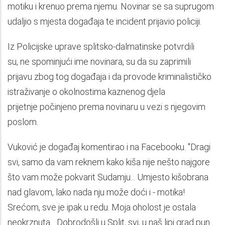
motiku i krenuo prema njemu. Novinar se sa suprugom
udaljio s mjesta događaja te incident prijavio policiji.
Iz Policijske uprave splitsko-dalmatinske potvrdili
su, ne spominjući ime novinara, su da su zaprimili
prijavu zbog tog događaja i da provode kriminalističko
istraživanje o okolnostima kaznenog djela
prijetnje počinjeno prema novinaru u vezi s njegovim
poslom.
Vuković je događaj komentirao i na Facebooku. "Dragi
svi, samo da vam reknem kako kiša nije nešto najgore
što vam može pokvarit Sudamju... Umjesto kišobrana
nad glavom, lako nada nju može doći i - motika!
Srećom, sve je ipak u redu. Moja oholost je ostala
neokrznuta... Dobrodošli u Split, svi, u naš lipi grad pun