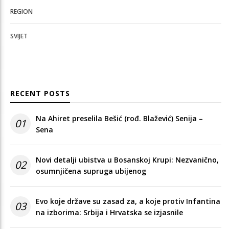
REGION
SVIJET
RECENT POSTS
Na Ahiret preselila Bešić (rođ. Blažević) Senija –
01
Sena
Novi detalji ubistva u Bosanskoj Krupi: Nezvanično,
02
osumnjičena supruga ubijenog
Evo koje države su zasad za, a koje protiv Infantina
03
na izborima: Srbija i Hrvatska se izjasnile