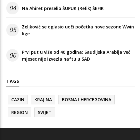
04
Na Ahiret preselio ŠUPUK (Refik) ŠEFIK
Zeljković se oglasio uoči početka nove sezone Wwin
05
lige
Prvi put u više od 40 godina: Saudijska Arabija već
06
mjesec nije izvezla naftu u SAD
TAGS
CAZIN
KRAJINA
BOSNA I HERCEGOVINA
REGION
SVIJET