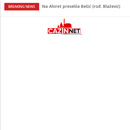
Na Ahiret preselila Bešić (rođ. Blažević)
BREAKING NEWS
Senija – Sena
Na Ahiret preselio ŠUPUK (Refik) ŠEFIK
Evo koje države su zasad za, a koje
protiv Infantina na izborima: Srbija i
Hrvatska se izjasnile
Majka Izeta Nanića progovorila nakon
obilježavanja godišnjice: "Doživjela sam
poniženje na mjestu gdje se odaje
počast mom sinu"
Novi detalji ubistva u Bosanskoj Krupi:
Nezvanično, osumnjičena supruga
ubijenog