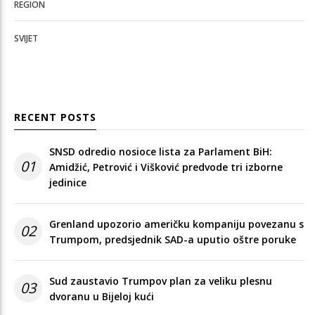
REGION
SVIJET
RECENT POSTS
SNSD odredio nosioce lista za Parlament BiH:
01
Amidžić, Petrović i Višković predvode tri izborne
jedinice
Grenland upozorio američku kompaniju povezanu s
02
Trumpom, predsjednik SAD-a uputio oštre poruke
Sud zaustavio Trumpov plan za veliku plesnu
03
dvoranu u Bijeloj kući