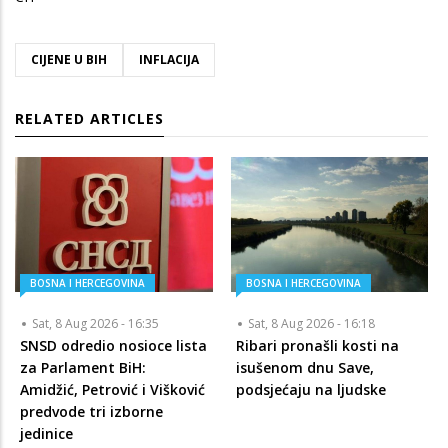
CIJENE U BIH
INFLACIJA
RELATED ARTICLES
BOSNA I HERCEGOVINA
BOSNA I HERCEGOVINA
Sat, 8 Aug 2026 - 16:35
Sat, 8 Aug 2026 - 16:18
SNSD odredio nosioce lista
Ribari pronašli kosti na
za Parlament BiH:
isušenom dnu Save,
Amidžić, Petrović i Višković
podsjećaju na ljudske
predvode tri izborne
jedinice