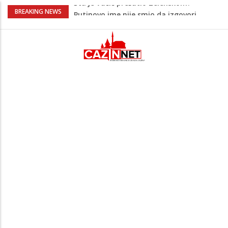
Šta se dešava u Europi? Dron iz
BREAKING NEWS
Rumunije ušao u Bugarsku i eksplodirao
kod gasovoda
Ribari pronašli kosti na isušenom dnu
Save, podsjećaju na ljudske
Sud zaustavio Trumpov plan za veliku
plesnu dvoranu u Bijeloj kući
Grenland upozorio američku kompaniju
povezanu s Trumpom, predsjednik SAD-
a uputio oštre poruke
Šta je Vučić prešutio Zelenskom?
Putinovo ime nije smio da izgovori