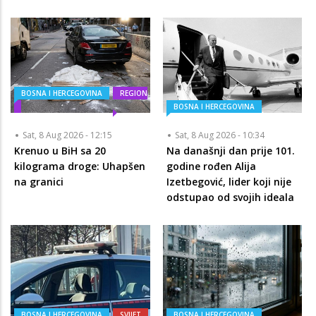
BOSNA I HERCEGOVINA
REGION
BOSNA I HERCEGOVINA
Sat, 8 Aug 2026 - 12:15
Sat, 8 Aug 2026 - 10:34
Krenuo u BiH sa 20
Na današnji dan prije 101.
kilograma droge: Uhapšen
godine rođen Alija
na granici
Izetbegović, lider koji nije
odstupao od svojih ideala
BOSNA I HERCEGOVINA
SVIJET
BOSNA I HERCEGOVINA