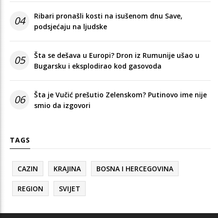
Ribari pronašli kosti na isušenom dnu Save,
04
podsjećaju na ljudske
Šta se dešava u Europi? Dron iz Rumunije ušao u
05
Bugarsku i eksplodirao kod gasovoda
Šta je Vučić prešutio Zelenskom? Putinovo ime nije
06
smio da izgovori
TAGS
CAZIN
KRAJINA
BOSNA I HERCEGOVINA
REGION
SVIJET