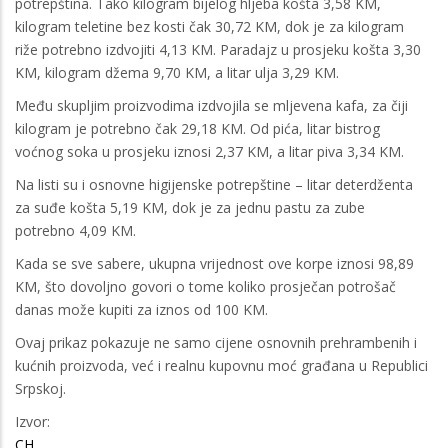
potrepština. Tako kilogram bijelog hljeba košta 3,58 KM,
kilogram teletine bez kosti čak 30,72 KM, dok je za kilogram
riže potrebno izdvojiti 4,13 KM. Paradajz u prosjeku košta 3,30
KM, kilogram džema 9,70 KM, a litar ulja 3,29 KM.
Među skupljim proizvodima izdvojila se mljevena kafa, za čiji
kilogram je potrebno čak 29,18 KM. Od pića, litar bistrog
voćnog soka u prosjeku iznosi 2,37 KM, a litar piva 3,34 KM.
Na listi su i osnovne higijenske potrepštine – litar deterdženta
za suđe košta 5,19 KM, dok je za jednu pastu za zube
potrebno 4,09 KM.
Kada se sve sabere, ukupna vrijednost ove korpe iznosi 98,89
KM, što dovoljno govori o tome koliko prosječan potrošač
danas može kupiti za iznos od 100 KM.
Ovaj prikaz pokazuje ne samo cijene osnovnih prehrambenih i
kućnih proizvoda, već i realnu kupovnu moć građana u Republici
Srpskoj.
Izvor:
CH