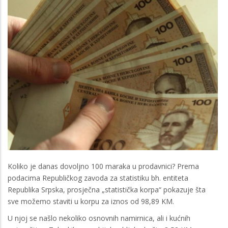
Koliko je danas dovoljno 100 maraka u prodavnici? Prema
podacima Republičkog zavoda za statistiku bh. entiteta
Republika Srpska, prosječna „statistička korpa“ pokazuje šta
sve možemo staviti u korpu za iznos od 98,89 KM.
U njoj se našlo nekoliko osnovnih namirnica, ali i kućnih