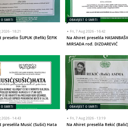
T O SMRTI
OBAVIJEST O SMRTI
g 2026 - 18:21
Fri, 7 Aug 2026 - 16:42
t preselio ŠUPUK (Refik) ŠEFIK
Na Ahiret preselila HASANBAŠI
MIRSADA rođ. DIZDAREVIĆ
T O SMRTI
OBAVIJEST O SMRTI
g 2026 - 14:43
Fri, 7 Aug 2026 - 13:19
t preselila Musić (Sušić) Hata
Na Ahiret preselila Rekić (Bali