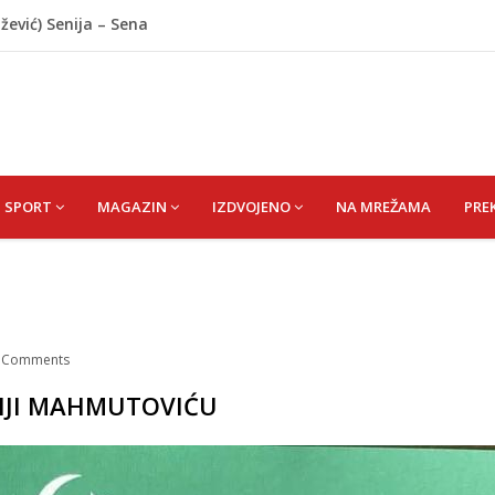
ažević) Senija – Sena
ŠEFIK
je protiv Infantina na izborima: Srbija i Hrvatska se
akon obilježavanja godišnjice: "Doživjela sam poniženje
 mom sinu"
j Krupi: Nezvanično, osumnjičena supruga ubijenog
SPORT
MAGAZIN
IZDVOJENO
NA MREŽAMA
PRE
/
Comments
RIJI MAHMUTOVIĆU