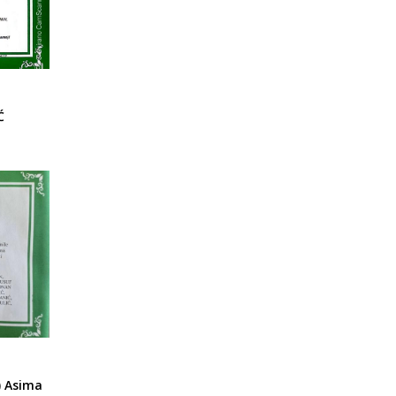
Ć
ć) Asima