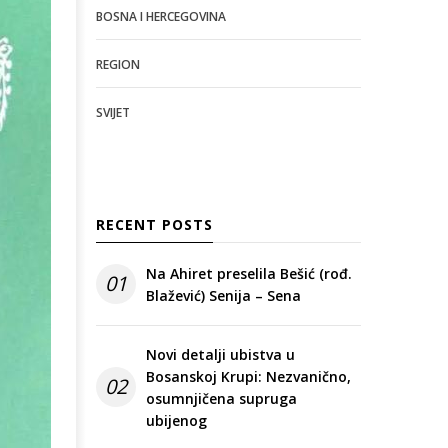
BOSNA I HERCEGOVINA
REGION
SVIJET
RECENT POSTS
Na Ahiret preselila Bešić (rođ.
01
Blažević) Senija – Sena
Novi detalji ubistva u
Bosanskoj Krupi: Nezvanično,
02
osumnjičena supruga
ubijenog