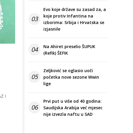
Evo koje države su zasad za, a
koje protiv Infantina na
03
izborima: Srbija i Hrvatska se
izjasnile
Na Ahiret preselio ŠUPUK
04
(Refik) ŠEFIK
Zeljković se oglasio uoči
05
početka nove sezone Wwin
lige
Z I
Prvi put u više od 40 godina:
06
Saudijska Arabija već mjesec
nije izvezla naftu u SAD