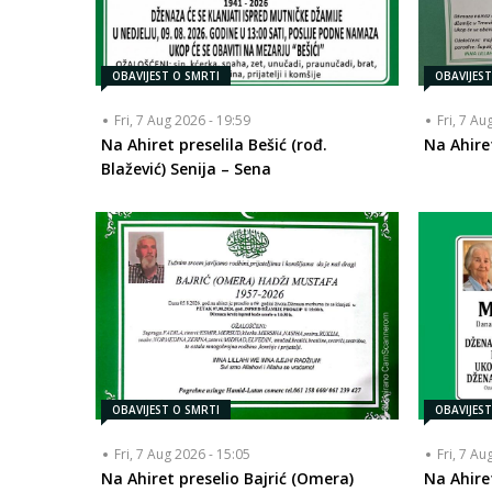
OBAVIJEST O SMRTI
OBAVIJES
Fri, 7 Aug 2026 - 19:59
Fri, 7 Au
Na Ahiret preselila Bešić (rođ.
Na Ahire
Blažević) Senija – Sena
OBAVIJEST O SMRTI
OBAVIJES
Fri, 7 Aug 2026 - 15:05
Fri, 7 Au
Na Ahiret preselio Bajrić (Omera)
Na Ahire