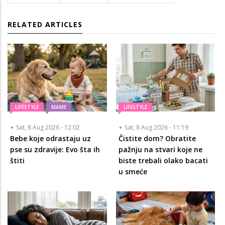
RELATED ARTICLES
LIFESTYLE
MAME
LIFESTYLE
Sat, 8 Aug 2026 - 12:02
Sat, 8 Aug 2026 - 11:19
Bebe koje odrastaju uz
Čistite dom? Obratite
pse su zdravije: Evo šta ih
pažnju na stvari koje ne
štiti
biste trebali olako bacati
u smeće