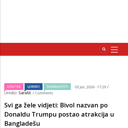
/
LIFESTYLE
LJUBIMCI
ZANIMLJIVOSTI
03 Jun, 2026 - 17:29
Uredio:
SaraM.
/
Comments
Svi ga žele vidjeti: Bivol nazvan po
Donaldu Trumpu postao atrakcija u
Bangladešu