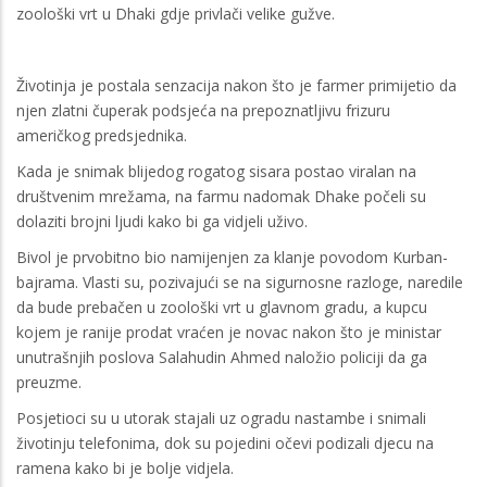
zoološki vrt u Dhaki gdje privlači velike gužve.
Životinja je postala senzacija nakon što je farmer primijetio da
njen zlatni čuperak podsjeća na prepoznatljivu frizuru
američkog predsjednika.
Kada je snimak blijedog rogatog sisara postao viralan na
društvenim mrežama, na farmu nadomak Dhake počeli su
dolaziti brojni ljudi kako bi ga vidjeli uživo.
Bivol je prvobitno bio namijenjen za klanje povodom Kurban-
bajrama. Vlasti su, pozivajući se na sigurnosne razloge, naredile
da bude prebačen u zoološki vrt u glavnom gradu, a kupcu
kojem je ranije prodat vraćen je novac nakon što je ministar
unutrašnjih poslova Salahudin Ahmed naložio policiji da ga
preuzme.
Posjetioci su u utorak stajali uz ogradu nastambe i snimali
životinju telefonima, dok su pojedini očevi podizali djecu na
ramena kako bi je bolje vidjela.