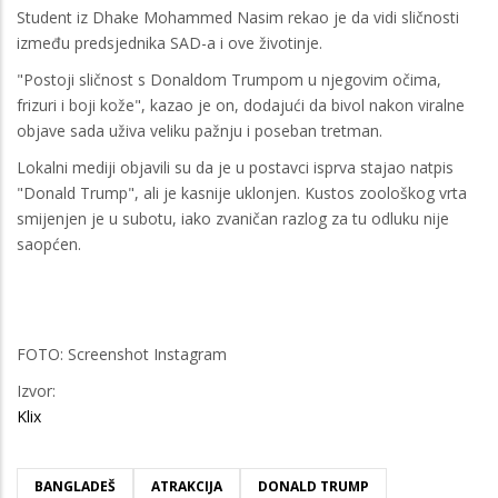
Student iz Dhake Mohammed Nasim rekao je da vidi sličnosti
između predsjednika SAD-a i ove životinje.
"Postoji sličnost s Donaldom Trumpom u njegovim očima,
frizuri i boji kože", kazao je on, dodajući da bivol nakon viralne
objave sada uživa veliku pažnju i poseban tretman.
Lokalni mediji objavili su da je u postavci isprva stajao natpis
"Donald Trump", ali je kasnije uklonjen. Kustos zoološkog vrta
smijenjen je u subotu, iako zvaničan razlog za tu odluku nije
saopćen.
FOTO: Screenshot Instagram
Izvor:
Klix
BANGLADEŠ
ATRAKCIJA
DONALD TRUMP