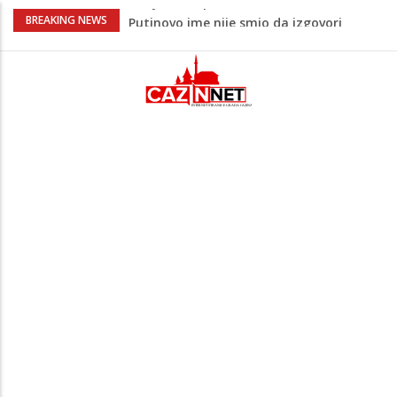
Šta se dešava u Europi? Dron iz
BREAKING NEWS
Rumunije ušao u Bugarsku i eksplodirao
kod gasovoda
Ribari pronašli kosti na isušenom dnu
Save, podsjećaju na ljudske
Sud zaustavio Trumpov plan za veliku
plesnu dvoranu u Bijeloj kući
Grenland upozorio američku kompaniju
povezanu s Trumpom, predsjednik SAD-
a uputio oštre poruke
Šta je Vučić prešutio Zelenskom?
Putinovo ime nije smio da izgovori