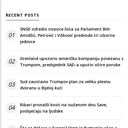
RECENT POSTS
SNSD odredio nosioce lista za Parlament BiH:
01
Amidžić, Petrović i Višković predvode tri izborne
jedinice
Grenland upozorio američku kompaniju povezanu s
02
Trumpom, predsjednik SAD-a uputio oštre poruke
Sud zaustavio Trumpov plan za veliku plesnu
03
dvoranu u Bijeloj kući
Ribari pronašli kosti na isušenom dnu Save,
04
podsjećaju na ljudske
Šta se dešava u Europi? Dron iz Rumunije ušao u