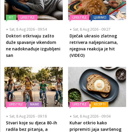
FIT
LIFESTYLE
LIFESTYLE
LJUBIMCI
Sat, 8 Aug 2026 - 09:54
Sat, 8 Aug 2026 - 09:27
Doktori otkrivaju zašto
Dječak ukrasio zlatnog
duže spavanje vikendom
retrivera naljepnicama,
ne nadoknađuje izgubljeni
njegova reakcija je hit
san
(VIDEO)
LIFESTYLE
MAME
LIFESTYLE
RECEPTI
Sat, 8 Aug 2026 - 09:18
Sat, 8 Aug 2026 - 09:04
Stvari koje su djeca 80-ih
Kuhar otkrio kako
radila bez pitanja, a
pripremiti jaja savršenog