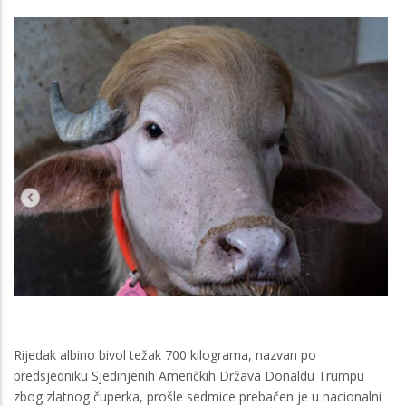
Rijedak albino bivol težak 700 kilograma, nazvan po
predsjedniku Sjedinjenih Američkih Država Donaldu Trumpu
zbog zlatnog čuperka, prošle sedmice prebačen je u nacionalni