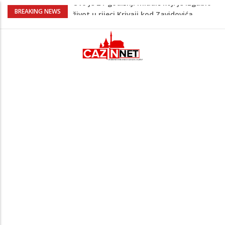
Teška nesreća u BiH: Poginuo
BREAKING NEWS
motociklista
Na Ahiret preselio HALILOVIĆ (Smajil)
SEJAD
Sutra dženaza Hamdiji Šahinoviću iz
Bosanske Krupe, kojeg je usmrtila
supruga
Ogromna tragedija: Otac, sin i njihov 16-
godišnji rođak poginuli pri povratku u
Njemačku
Ovo je 24-godišnji mladić koji je izgubio
život u rijeci Krivaji kod Zavidovića