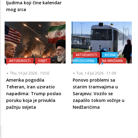
ljudima koji čine kalendar
mog srca
AKTUELNOSTI
BOSNA I
AKTUELNOSTI
SVIJET
HERCEGOVINA
NA MREŽAMA
Thu, 16 Jul 2026 - 10:02
Tue, 14 Jul 2026 - 11:09
Amerika pogodila
Ponovo problemi sa
Teheran, Iran uzvratio
starim tramvajima u
napadima: Trump poslao
Sarajevu: Vozilo se
poruku koja je privukla
zapalilo tokom vožnje u
pažnju svijeta
Nedžarićima