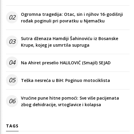
Ogromna tragedija: Otac, sin i njihov 16-godišnji
02
rođak poginuli pri povratku u Njemačku
Sutra dženaza Hamdiji Šahinoviću iz Bosanske
03
Krupe, kojeg je usmrtila supruga
04
Na Ahiret preselio HALILOVIĆ (Smajil) SEJAD
05
Teška nesreća u BiH: Poginuo motociklista
Vrućine pune hitne pomoći: Sve više pacijenata
06
zbog dehidracije, vrtoglavice i kolapsa
TAGS