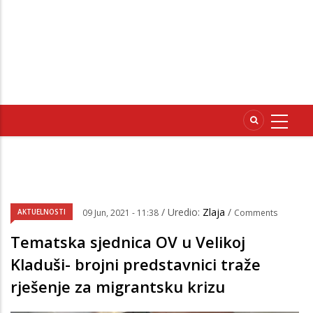
/ Uredio:
Zlaja
/
AKTUELNOSTI
09 Jun, 2021 - 11:38
Comments
Tematska sjednica OV u Velikoj
Kladuši- brojni predstavnici traže
rješenje za migrantsku krizu