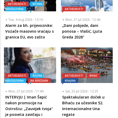
AKTUELNOSTI
BOSNA I
HERCEGOVINA
AKTUELNOSTI
Tue, 4 Aug 2026 - 13:16
Mon, 27 Jul 2026 - 12:46
Alarm za bh. prijevoznike:
„Dani pobjede, dani
Vozače masovno vraćaju s
ponosa – Vlašić, Ljuta
granica EU, evo zašto
Greda 2026“
AKTUELNOSTI
BOSNA I
AKTUELNOSTI
BIHAĆ
HERCEGOVINA
NA MREŽAMA
KRAJINA
Mon, 27 Jul 2026 - 11:49
Sat, 25 Jul 2026 - 12:25
INTERVJU | Iman Šepić
Spektakularan doček u
nakon promocije na
Bihaću za učesnike 52.
Ostrošcu: „Zauvijek tvoja“
Internacionalne Una
je posveta zavičaju i
regate