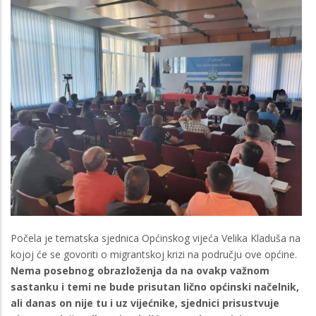
Počela je tematska sjednica Općinskog vijeća Velika Kladuša na
kojoj će se govoriti o migrantskoj krizi na području ove općine.
Nema posebnog obrazloženja da na ovakp važnom
sastanku i temi ne bude prisutan lično općinski načelnik,
ali danas on nije tu i uz vijećnike, sjednici prisustvuje