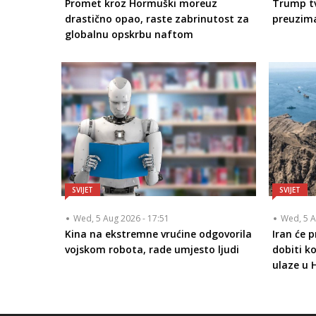
Promet kroz Hormuški moreuz
Trump tv
drastično opao, raste zabrinutost za
preuzim
globalnu opskrbu naftom
SVIJET
SVIJET
Wed, 5 Aug 2026 - 17:51
Wed, 5 A
Kina na ekstremne vrućine odgovorila
Iran će 
vojskom robota, rade umjesto ljudi
dobiti k
ulaze u