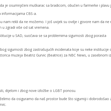
da je osumnjičeni muškarac sa bradicom, obučen u farmerke i plavu 
a informacijama CBS-a.
e su nam rekli da ne možemo. I još uvijek su ovdje i govore nam da 
n u zgradi više od sat vremena.
stitucije u SAD, suočava se sa problemima sigurnosti zbog porasta
zbog sigurnosti zbog zastrašujućih incidenata koje su neke institucije d
irektorica muzeja Beatriz Gurvic (Beatrice) za NBC News, u zasebnom i
ti, dijelom i zbog nove izložbe o LGBT ponosu.
, želimo da osiguramo da naš prostor bude što sigurniji i dobrodošao 
rvic.