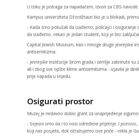
U toku je potraga za napadačem. Izvori za CBS navode 
Kampus univerziteta Džordžtaun bio je u blokadi, prem
- Kada smo pokušali da izađemo, policajci i osiguranj
da izađemo -rekao je jedan student, koji je bio zaključa
Capital Jewish Museum, kao i mnoge druge jevrejske in
antisemitizma.
- Jevrejske institucije širom grada i zemlje zabrinute su 
ali i zbog sve opšte klime antisemitizma - izjavila je d
prije napada u srijedu.
Osigurati prostor
Muzej je nedavno dobio grant za unaprijeđenje sigurnos
- Svjesni smo da i to nosi određene prijetnje. I ponovo
koji nas posjete, dok istražujemo ove priče - rekla je Gu