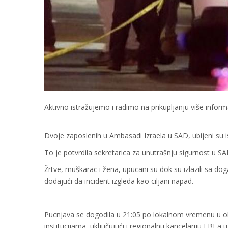
Aktivno istražujemo i radimo na prikupljanju više infor
Dvoje zaposlenih u Ambasadi Izraela u SAD, ubijeni su 
To je potvrdila sekretarica za unutrašnju sigurnost u SA
Žrtve, muškarac i žena, upucani su dok su izlazili sa do
dodajući da incident izgleda kao ciljani napad.
Pucnjava se dogodila u 21:05 po lokalnom vremenu u ob
institucijama, uključujući i regionalnu kancelariju FBI-a 