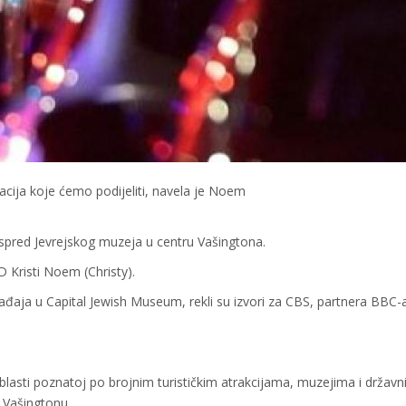
macija koje ćemo podijeliti, navela je Noem
ispred Jevrejskog muzeja u centru Vašingtona.
D Kristi Noem (Christy).
gađaja u Capital Jewish Museum, rekli su izvori za CBS, partnera BBC-
lasti poznatoj po brojnim turističkim atrakcijama, muzejima i držav
u Vašingtonu.