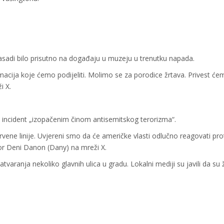
basadi bilo prisutno na događaju u muzeju u trenutku napada.
ormacija koje ćemo podijeliti. Molimo se za porodice žrtava. Privest ć
i X.
 incident „izopačenim činom antisemitskog terorizma“.
rvene linije. Uvjereni smo da će američke vlasti odlučno reagovati pro
or Deni Danon (Dany) na mreži X.
atvaranja nekoliko glavnih ulica u gradu. Lokalni mediji su javili da su 