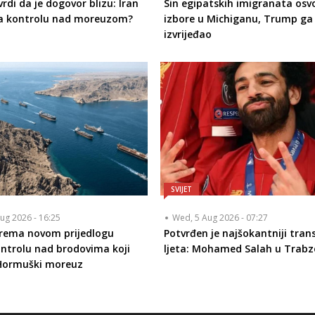
rdi da je dogovor blizu: Iran
Sin egipatskih imigranata osvo
a kontrolu nad moreuzom?
izbore u Michiganu, Trump g
izvrijeđao
SVIJET
ug 2026 - 16:25
Wed, 5 Aug 2026 - 07:27
prema novom prijedlogu
Potvrđen je najšokantniji tran
ontrolu nad brodovima koji
ljeta: Mohamed Salah u Trabz
 Hormuški moreuz