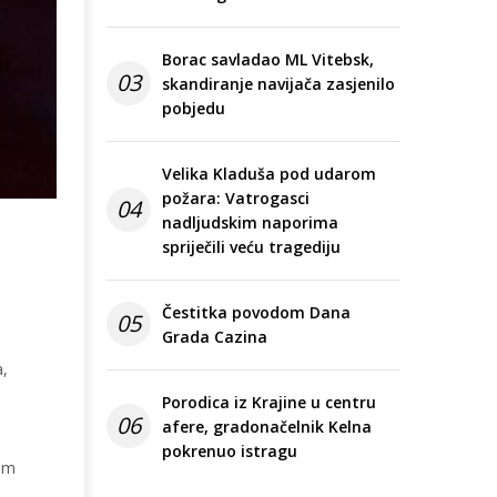
Borac savladao ML Vitebsk,
03
skandiranje navijača zasjenilo
pobjedu
Velika Kladuša pod udarom
požara: Vatrogasci
04
nadljudskim naporima
spriječili veću tragediju
Čestitka povodom Dana
05
Grada Cazina
a,
Porodica iz Krajine u centru
06
afere, gradonačelnik Kelna
pokrenuo istragu
nim