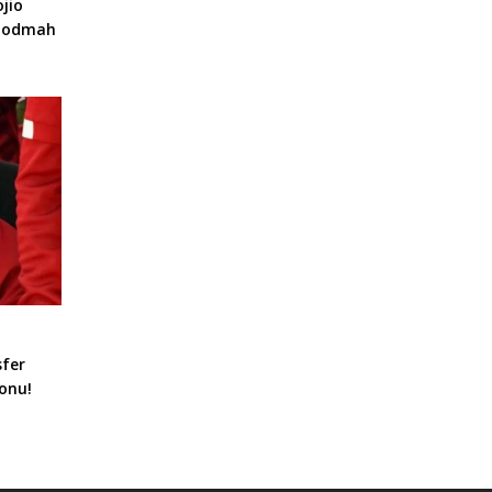
jio
a odmah
sfer
onu!