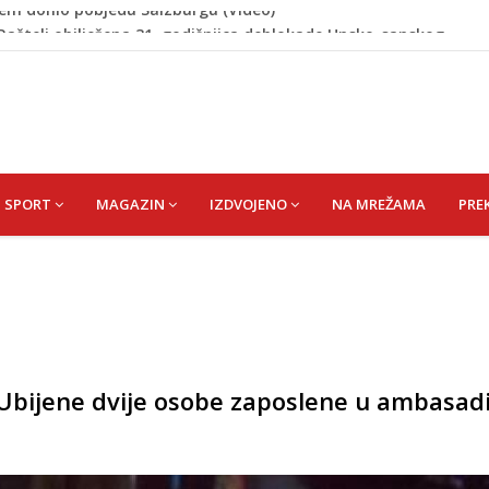
 Rašteli obilježena 31. godišnjica deblokade Unsko-sanskog
re, gradonačelnik Kelna pokrenuo istragu
azina
a: Vatrogasci nadljudskim naporima spriječili veću
cem donio pobjedu Salzburgu (Video)
SPORT
MAGAZIN
IZDVOJENO
NA MREŽAMA
PRE
 Ubijene dvije osobe zaposlene u ambasad