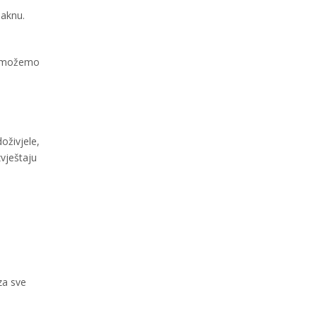
jaknu.
ne možemo
oživjele,
zvještaju
za sve