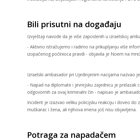
Bili prisutni na događaju
Izvještaji navode da je više zaposlenih u izraelskoj am
- Aktivno istražujemo i radimo na prikupljanju više inf
izopačenog počinioca pravdi - objavila je Noem na mrež
Izraelski ambasador pri Ujedinjenim nacijama nazvao je
- Napad na diplomate i jevrejsku zajednicu je prelazak c
odgovornih za ovaj kriminalni čin - napisao je ambasad
Incident je izazvao veliku policijsku reakciju i doveo do z
muškarac i žena, ali njihova imena još nisu objavljena.
Potraga za napadačem