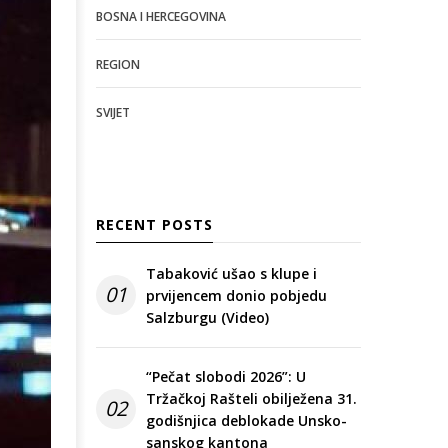
BOSNA I HERCEGOVINA
REGION
SVIJET
RECENT POSTS
Tabaković ušao s klupe i
01
prvijencem donio pobjedu
Salzburgu (Video)
“Pečat slobodi 2026”: U
Tržačkoj Rašteli obilježena 31.
02
godišnjica deblokade Unsko-
sanskog kantona