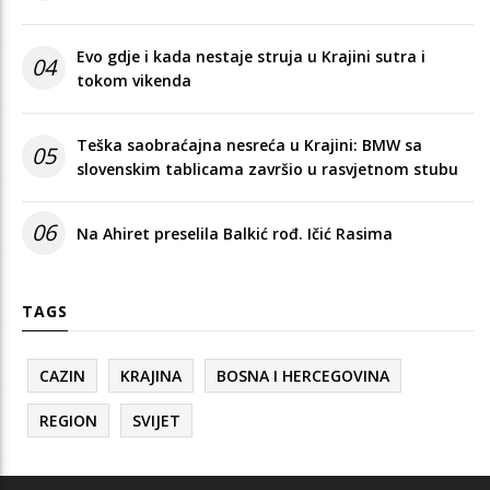
Evo gdje i kada nestaje struja u Krajini sutra i
04
tokom vikenda
Teška saobraćajna nesreća u Krajini: BMW sa
05
slovenskim tablicama završio u rasvjetnom stubu
06
Na Ahiret preselila Balkić rođ. Ičić Rasima
TAGS
CAZIN
KRAJINA
BOSNA I HERCEGOVINA
REGION
SVIJET