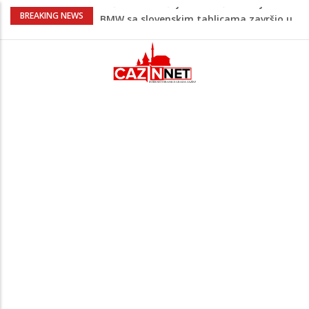
Evo gdje i kada nestaje struja u Krajini
BREAKING NEWS
sutra i tokom vikenda
Veće plate za hiljade zaposlenih u
Unsko-sanskom kantonu
Promet kroz Hormuški moreuz drastično
opao, raste zabrinutost za globalnu
opskrbu naftom
Horor u komšiluku: Sin osumnjičen da je
nasmrt pretukao majku, potom
pokušao skočiti s terase
Teška saobraćajna nesreća u Krajini:
BMW sa slovenskim tablicama završio u
rasvjetnom stubu