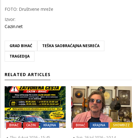
FOTO: Društvene mreže
Izvor:
Cazin.net
GRAD BIHAĆ
TEŠKA SAOBRAĆAJNA NESREĆA
TRAGEDIJA
RELATED ARTICLES
BIHAĆ
CAZIN
KRAJINA
BIHAĆ
KRAJINA
SHOWBIZZ
Thu, 6 Aug 2026 - 15:45
Sun, 26 Jul 2026 - 10:14