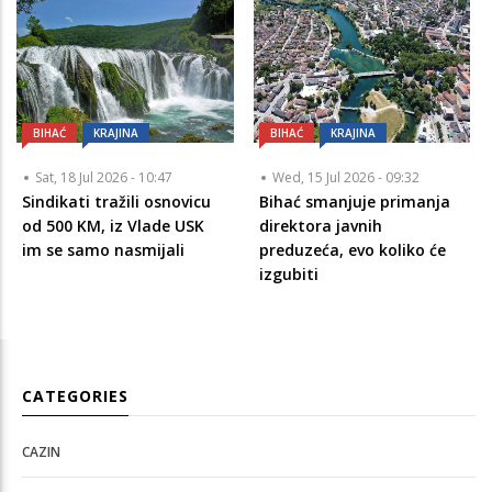
BIHAĆ
KRAJINA
BIHAĆ
KRAJINA
Sat, 18 Jul 2026 - 10:47
Wed, 15 Jul 2026 - 09:32
Sindikati tražili osnovicu
Bihać smanjuje primanja
od 500 KM, iz Vlade USK
direktora javnih
im se samo nasmijali
preduzeća, evo koliko će
izgubiti
CATEGORIES
CAZIN