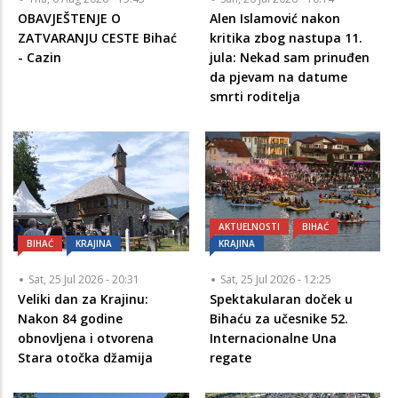
OBAVJEŠTENJE O
Alen Islamović nakon
ZATVARANJU CESTE Bihać
kritika zbog nastupa 11.
- Cazin
jula: Nekad sam prinuđen
da pjevam na datume
smrti roditelja
AKTUELNOSTI
BIHAĆ
BIHAĆ
KRAJINA
KRAJINA
Sat, 25 Jul 2026 - 20:31
Sat, 25 Jul 2026 - 12:25
Veliki dan za Krajinu:
Spektakularan doček u
Nakon 84 godine
Bihaću za učesnike 52.
obnovljena i otvorena
Internacionalne Una
Stara otočka džamija
regate