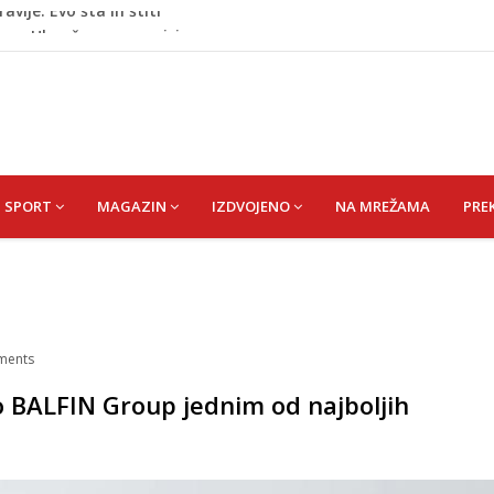
oge: Uhapšen na granici
eti razočarao navijače iz BiH
 mobitelom snima djecu na plaži
stvari koje ne biste trebali olako bacati u smeće
vije: Evo šta ih štiti
SPORT
MAGAZIN
IZDVOJENO
NA MREŽAMA
PRE
ents
o BALFIN Group jednim od najboljih