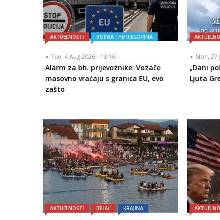
AKTUELNOSTI
BOSNA I HERCEGOVINA
AKTUELNO
Tue, 4 Aug 2026 - 13:16
Mon, 27 
Alarm za bh. prijevoznike: Vozače
„Dani po
masovno vraćaju s granica EU, evo
Ljuta Gr
zašto
AKTUELNOSTI
BIHAĆ
KRAJINA
AKTUELNO