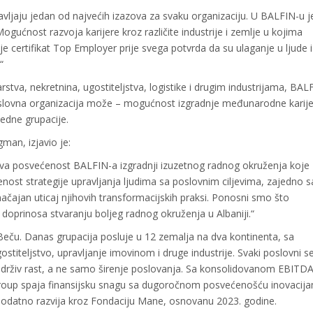
avljaju jedan od najvećih izazova za svaku organizaciju. U BALFIN-u j
„Mogućnost razvoja karijere kroz različite industrije i zemlje u kojima
e certifikat Top Employer prije svega potvrda da su ulaganje u ljude i
“
stva, nekretnina, ugostiteljstva, logistike i drugim industrijama, BAL
slovna organizacija može – mogućnost izgradnje međunarodne karije
jedne grupacije.
man, izjavio je:
ava posvećenost BALFIN-a izgradnji izuzetnog radnog okruženja koje
st strategije upravljanja ljudima sa poslovnim ciljevima, zajedno s
ajan uticaj njihovih transformacijskih praksi. Ponosni smo što
prinosa stvaranju boljeg radnog okruženja u Albaniji.“
ču. Danas grupacija posluje u 12 zemalja na dva kontinenta, sa
stiteljstvo, upravljanje imovinom i druge industrije. Svaki poslovni s
 u održiv rast, a ne samo širenje poslovanja. Sa konsolidovanom EBIT
 Group spaja finansijsku snagu sa dugoročnom posvećenošću inovacij
odatno razvija kroz Fondaciju Mane, osnovanu 2023. godine.