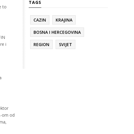
TAGS
e to
CAZIN
KRAJINA
BOSNA I HERCEGOVINA
FIN
re i
REGION
SVIJET
a
ektor
DA-om od
ama,