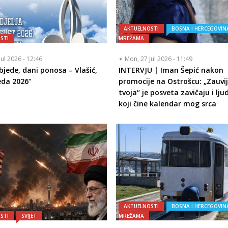
AKTUELNOSTI
BOSNA I HERCEGOVIN
STI
MREŽAMA
Jul 2026 - 12:46
Mon, 27 Jul 2026 - 11:49
bjede, dani ponosa – Vlašić,
INTERVJU | Iman Šepić nakon
eda 2026“
promocije na Ostrošcu: „Zauvi
tvoja“ je posveta zavičaju i lj
koji čine kalendar mog srca
AKTUELNOSTI
BOSNA I HERCEGOVIN
STI
SVIJET
MREŽAMA