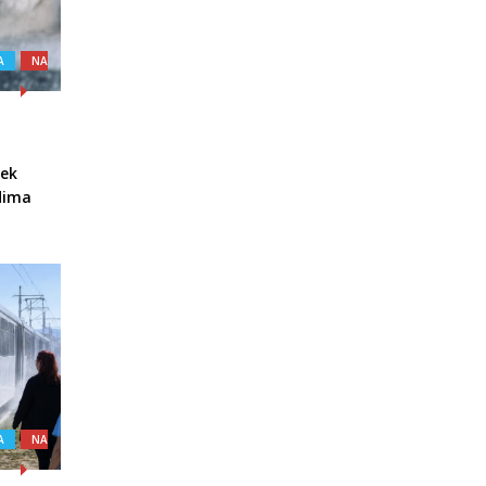
A
NA
jek
udima
A
NA