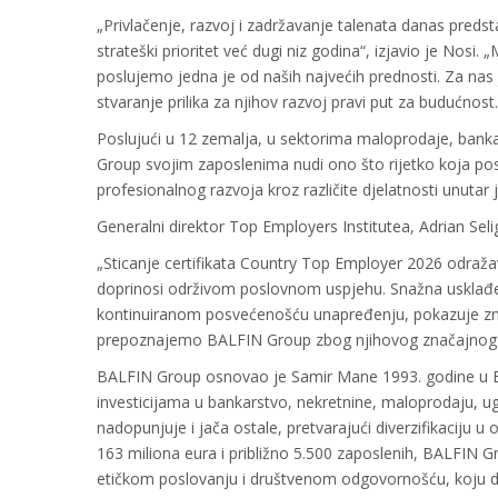
„Privlačenje, razvoj i zadržavanje talenata danas predst
strateški prioritet već dugi niz godina“, izjavio je Nosi. 
poslujemo jedna je od naših najvećih prednosti. Za nas j
stvaranje prilika za njihov razvoj pravi put za budućnost.
Poslujući u 12 zemalja, u sektorima maloprodaje, bankar
Group svojim zaposlenima nudi ono što rijetko koja po
profesionalnog razvoja kroz različite djelatnosti unutar 
Generalni direktor Top Employers Institutea, Adrian Selig
„Sticanje certifikata Country Top Employer 2026 odraž
doprinosi održivom poslovnom uspjehu. Snažna usklađeno
kontinuiranom posvećenošću unapređenju, pokazuje znač
prepoznajemo BALFIN Group zbog njihovog značajnog do
BALFIN Group osnovao je Samir Mane 1993. godine u Be
investicijama u bankarstvo, nekretnine, maloprodaju, ugo
nadopunjuje i jača ostale, pretvarajući diverzifikaciju
163 miliona eura i približno 5.500 zaposlenih, BALFIN
etičkom poslovanju i društvenom odgovornošću, koju d