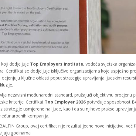
, koji dodjeljuje
Top Employers Institute
, vodeća svjetska organiza
a. Certifikat se dodjeljuje isključivo organizacijama koje uspješno pr
ocjenjuju ključne oblasti poput strategije upravljanja ljudskim resurs
kluzije.
vlja nezavisni međunarodni standard, pružajući objektivnu procjenu p
ke kriterije. Certifikat
Top Employer 2026
potvrđuje sposobnost B
 strategije usmjerene na ljude, kao i da su njihove prakse upravljanj
 međunarodnih kompanija.
BALFIN Group, ovaj certifikat nije rezultat jedne nove inicijative, već
zvijaju godinama.