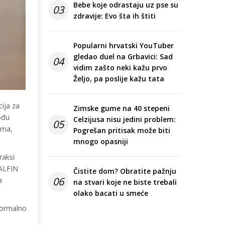
Bebe koje odrastaju uz pse su
03
zdravije: Evo šta ih štiti
Popularni hrvatski YouTuber
gledao duel na Grbavici: Sad
04
vidim zašto neki kažu prvo
Željo, pa poslije kažu tata
cija za
Zimske gume na 40 stepeni
ođu
Celzijusa nisu jedini problem:
05
ima,
Pogrešan pritisak može biti
mnogo opasniji
raksi
ALFIN
Čistite dom? Obratite pažnju
06
a
na stvari koje ne biste trebali
olako bacati u smeće
 formalno