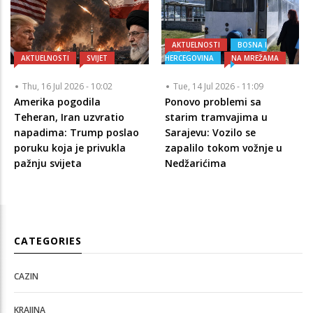
AKTUELNOSTI
BOSNA I
AKTUELNOSTI
SVIJET
HERCEGOVINA
NA MREŽAMA
Thu, 16 Jul 2026 - 10:02
Tue, 14 Jul 2026 - 11:09
Amerika pogodila
Ponovo problemi sa
Teheran, Iran uzvratio
starim tramvajima u
napadima: Trump poslao
Sarajevu: Vozilo se
poruku koja je privukla
zapalilo tokom vožnje u
pažnju svijeta
Nedžarićima
CATEGORIES
CAZIN
KRAJINA