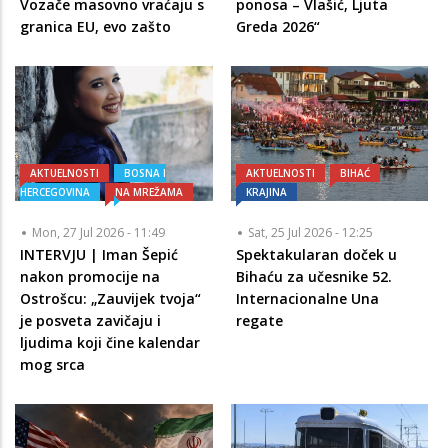
Vozače masovno vraćaju s
ponosa – Vlašić, Ljuta
granica EU, evo zašto
Greda 2026“
AKTUELNOSTI
BOSNA I
AKTUELNOSTI
BIHAĆ
HERCEGOVINA
NA MREŽAMA
KRAJINA
Mon, 27 Jul 2026 - 11:49
Sat, 25 Jul 2026 - 12:25
INTERVJU | Iman Šepić
Spektakularan doček u
nakon promocije na
Bihaću za učesnike 52.
Ostrošcu: „Zauvijek tvoja“
Internacionalne Una
je posveta zavičaju i
regate
ljudima koji čine kalendar
mog srca