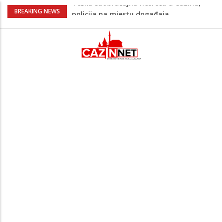
Ovo je 24-godišnji mladić koji je izgubio
BREAKING NEWS
život u rijeci Krivaji kod Zavidovića
Na Ahiret preselio LJUBIJANKIĆ (Hasan)
REDŽEP
Na Ahiret preselio HALILOVIĆ (Smajil)
SEJAD
Sutra dženaza Hamdiji Šahinoviću iz
Bosanske Krupe, kojeg je usmrtila
supruga
Teška saobraćajna nesreća u Cazinu,
policija na mjestu događaja