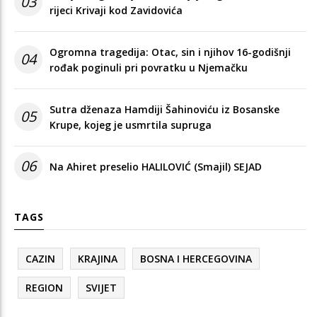
03
rijeci Krivaji kod Zavidovića
Ogromna tragedija: Otac, sin i njihov 16-godišnji
04
rođak poginuli pri povratku u Njemačku
Sutra dženaza Hamdiji Šahinoviću iz Bosanske
05
Krupe, kojeg je usmrtila supruga
06
Na Ahiret preselio HALILOVIĆ (Smajil) SEJAD
TAGS
CAZIN
KRAJINA
BOSNA I HERCEGOVINA
REGION
SVIJET