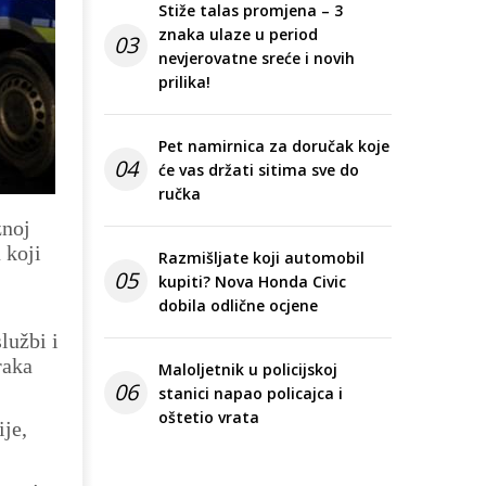
Stiže talas promjena – 3
znaka ulaze u period
03
nevjerovatne sreće i novih
prilika!
Pet namirnica za doručak koje
04
će vas držati sitima sve do
ručka
znoj
 koji
Razmišljate koji automobil
05
kupiti? Nova Honda Civic
dobila odlične ocjene
lužbi i
raka
Maloljetnik u policijskoj
06
stanici napao policajca i
oštetio vrata
ije,