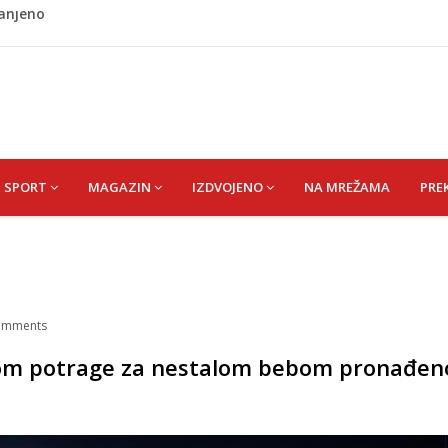
ladati "spori vikend" i zaista se odmoriti
napao policajca i oštetio vrata
i? Nova Honda Civic dobila odlične ocjene
 vas držati sitima sve do ručka
ranjeno
SPORT
MAGAZIN
IZDVOJENO
NA MREŽAMA
PRE
omments
kom potrage za nestalom bebom pronađen