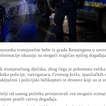
 nestanka tromjesečne bebe iz grada Renningena u save
nformacije ukazuju na mogući tragičan epilog događaja
nak tromjesečnog dječaka, zbog čega je pokrenuta velika
nika policije, vatrogasaca, Crvenog križa, spasilačkih s
ključeni i policijski helikopteri te dronovi koji su iz z
itelji od samog početka provjeravali sve moguće scenar
pnjom pratili razvoj događaja.