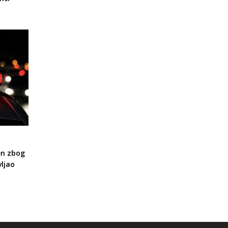
en zbog
ljao