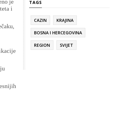
eno je
TAGS
teta i
CAZIN
KRAJINA
ečaku,
BOSNA I HERCEGOVINA
REGION
SVIJET
ikacije
ju
esnijih