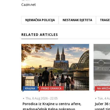
Cazin.net
NJEMAČKA POLICIJA
NESTANAK DJETETA
TRAGE
RELATED ARTICLES
KRAJINA
PREKO GRANICA
NA MREŽ
Thu, 6 Aug 2026 - 22:05
Tue, 4 A
Porodica iz Krajine u centru afere,
Jučer 36
gradonačelnik Kelna pokrenuo
usred zi