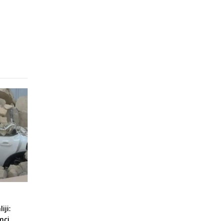
iji:
mci