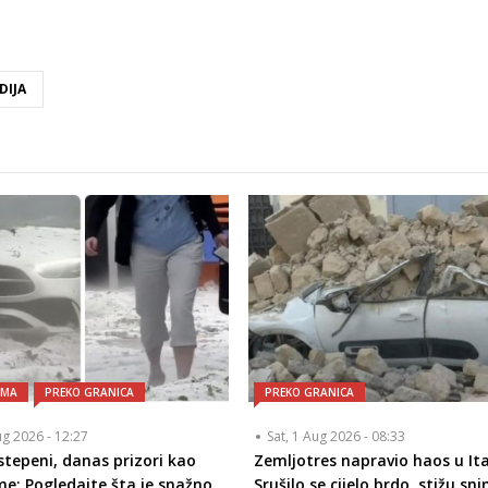
DIJA
AMA
PREKO GRANICA
PREKO GRANICA
ug 2026 - 12:27
Sat, 1 Aug 2026 - 08:33
 stepeni, danas prizori kao
Zemljotres napravio haos u Ital
me: Pogledajte šta je snažno
Srušilo se cijelo brdo, stižu sni