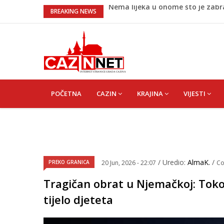
Umjetnost usporenosti – Kako sav
BREAKING NEWS
Maloljetnik u policijskoj stanici 
Razmišljate koji automobil kupit
Pet namirnica za doručak koje će
Nema lijeka u onome što je zab
MAIN
NAVIGATION
POČETNA
CAZIN
KRAJINA
VIJESTI
/ Uredio:
AlmaK.
/
PREKO GRANICA
20 Jun, 2026 - 22:07
C
Tragičan obrat u Njemačkoj: To
tijelo djeteta