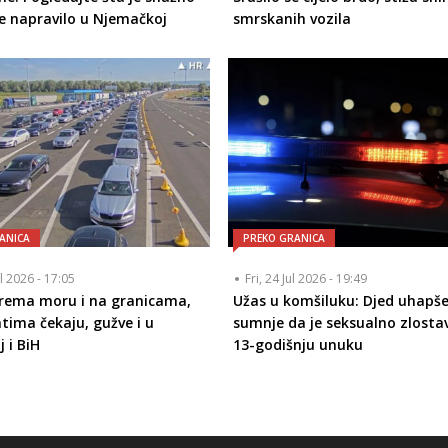
e napravilo u Njemačkoj
smrskanih vozila
ANICA
PREKO GRANICA
ul 2026 - 17:05
Fri, 24 Jul 2026 - 19:49
rema moru i na granicama,
Užas u komšiluku: Djed uhapš
atima čekaju, gužve i u
sumnje da je seksualno zlostav
 i BiH
13-godišnju unuku