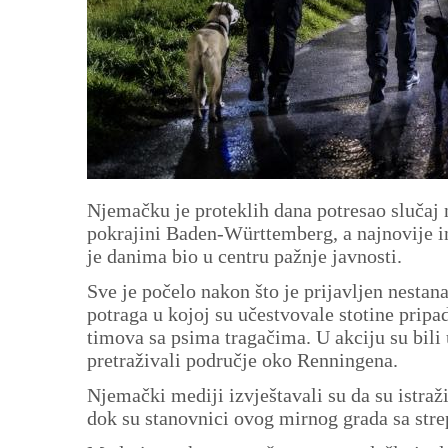
Njemačku je proteklih dana potresao slučaj
pokrajini Baden-Württemberg, a najnovije i
je danima bio u centru pažnje javnosti.
Sve je počelo nakon što je prijavljen nesta
potraga u kojoj su učestvovale stotine pripad
timova sa psima tragačima. U akciju su bili u
pretraživali područje oko Renningena.
Njemački mediji izvještavali su da su istraž
dok su stanovnici ovog mirnog grada sa stre