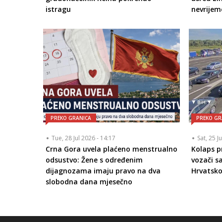
istragu
nevrijem
PREKO GRANICA
PREKO GR
Tue, 28 Jul 2026 - 14:17
Sat, 25 J
Crna Gora uvela plaćeno menstrualno
Kolaps p
odsustvo: Žene s određenim
vozači s
dijagnozama imaju pravo na dva
Hrvatskoj
slobodna dana mjesečno