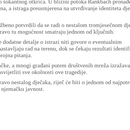
 šokantnog otkrića. U blizini potoka Rankbach pronađ
na, a istraga preusmjerena na utvrđivanje identiteta dje
lužbeno potvrdili da se radi o nestalom tromjesečnom dj
upravo tu mogućnost smatraju jednom od ključnih.
e dodatne detalje o istrazi niti govore o eventualnim
avljaju rad na terenu, dok se čekaju rezultati identif
brojna pitanja.
ačke, a mnogi građani putem društvenih mreža izražava
svijetliti sve okolnosti ove tragedije.
ravo nestalog dječaka, riječ će biti o jednom od najpotr
o njemačku javnost.