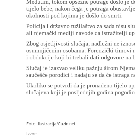
Međutim, tokom opsežne potrage došlo je do
tijelo bebe, nakon čega je potraga obustavlje
okolnosti pod kojima je došlo do smrti.
Policija i državno tužilaštvo za sada nisu s
ali njemački mediji navode da istražitelji 
Zbog osjetljivosti slučaja, nadležni ne iznos
osumnjičenim osobama. Forenzički timovi nast
i obdukcije koji bi trebali dati odgovore na 
Slučaj je izazvao veliku pažnju širom Njem
saučešće porodici i nadaju se da će istraga ra
Ukoliko se potvrdi da je pronađeno tijelo up
slučajeva koji je posljednjih godina pogodi
Foto: Ilustracija/Cazin.net
Izvor: