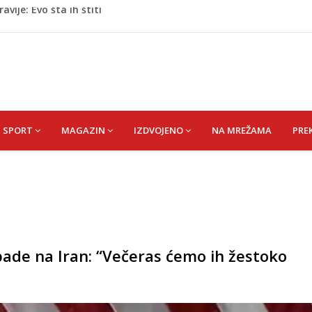
oge: Uhapšen na granici
eti razočarao navijače iz BiH
 mobitelom snima djecu na plaži
stvari koje ne biste trebali olako bacati u smeće
vije: Evo šta ih štiti
SPORT
MAGAZIN
IZDVOJENO
NA MREŽAMA
PRE
ade na Iran: “Večeras ćemo ih žestoko