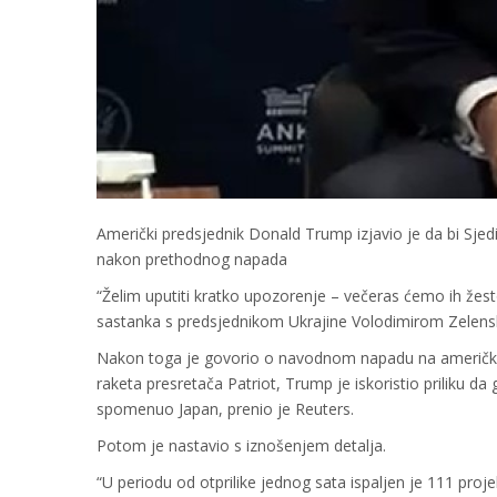
Američki predsjednik Donald Trump izjavio je da bi Sje
nakon prethodnog napada
“Želim uputiti kratko upozorenje – večeras ćemo ih že
sastanka s predsjednikom Ukrajine Volodimirom Zelens
Nakon toga je govorio o navodnom napadu na američki n
raketa presretača Patriot, Trump je iskoristio priliku d
spomenuo Japan, prenio je Reuters.
Potom je nastavio s iznošenjem detalja.
“U periodu od otprilike jednog sata ispaljen je 111 pro