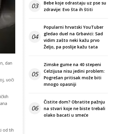
Bebe koje odrastaju uz pse su
03
zdravije: Evo šta ih štiti
Popularni hrvatski YouTuber
gledao duel na Grbavici: Sad
04
vidim zašto neki kažu prvo
Željo, pa poslije kažu tata
an, dan
Zimske gume na 40 stepeni
Celzijusa nisu jedini problem:
05
Pogrešan pritisak može biti
oj, uoči
mnogo opasniji
ičkih
Čistite dom? Obratite pažnju
rana
06
na stvari koje ne biste trebali
olako bacati u smeće
i od tih