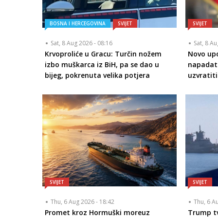
BOSNA I HERCEGOVINA
SVIJET
SVIJET
Sat, 8 Aug 2026 - 08:16
Sat, 8 A
Krvoproliće u Gracu: Turčin nožem
Novo upo
izbo muškarca iz BiH, pa se dao u
napadati
bijeg, pokrenuta velika potjera
uzvratit
SVIJET
SVIJET
Thu, 6 Aug 2026 - 18:42
Thu, 6 A
Promet kroz Hormuški moreuz
Trump tv