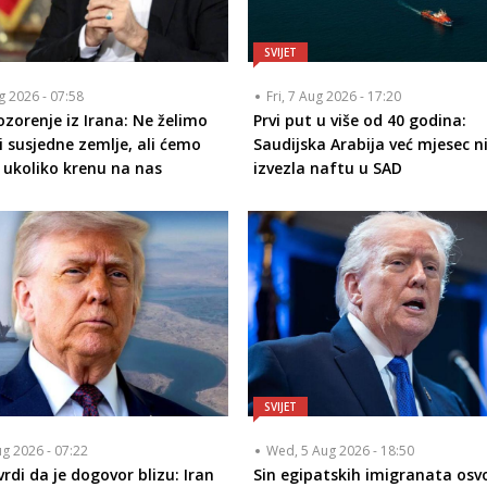
SVIJET
ug 2026 - 07:58
Fri, 7 Aug 2026 - 17:20
zorenje iz Irana: Ne želimo
Prvi put u više od 40 godina:
 susjedne zemlje, ali ćemo
Saudijska Arabija već mjesec ni
i ukoliko krenu na nas
izvezla naftu u SAD
SVIJET
ug 2026 - 07:22
Wed, 5 Aug 2026 - 18:50
rdi da je dogovor blizu: Iran
Sin egipatskih imigranata osvo