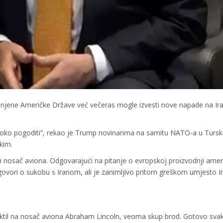
dinjene Američke Države već večeras mogle izvesti nove napade na Ir
stoko pogoditi”, rekao je Trump novinarima na samitu NATO-a u Tursk
kim.
osač aviona. Odgovarajući na pitanje o evropskoj proizvodnji amer
a govori o sukobu s Iranom, ali je zanimljivo pritom greškom umjesto I
jektil na nosač aviona Abraham Lincoln, veoma skup brod. Gotovo svak