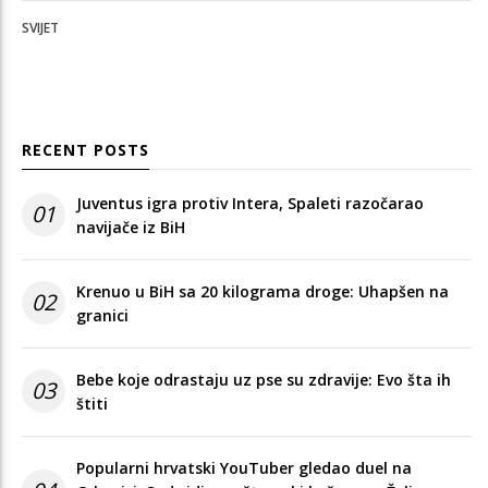
SVIJET
RECENT POSTS
Juventus igra protiv Intera, Spaleti razočarao
01
navijače iz BiH
Krenuo u BiH sa 20 kilograma droge: Uhapšen na
02
granici
Bebe koje odrastaju uz pse su zdravije: Evo šta ih
03
štiti
Popularni hrvatski YouTuber gledao duel na