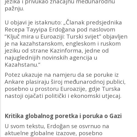
jezika i privukao značajnu međunarodnu
pažnju.
U objavi je istaknuto: „Članak predsjednika
Recepa Tayyipa Erdoğana pod naslovom
“Ključ mira u Euroaziji: Turski svijet” objavljen
je na kazahstanskom, engleskom i ruskom
jeziku od strane Kazinforma, jedne od
najuglednijih novinskih agencija u
Kazahstanu.“
Potez ukazuje na namjeru da se poruke iz
Ankare plasiraju široj međunarodnoj publici,
posebno u prostoru Euroazije, gdje Turska
nastoji ojačati politički i ekonomski utjecaj.
Kritika globalnog poretka i poruka o Gazi
U svom tekstu, Erdoğan se osvrnuo na
aktuelne globalne izazove, posebno