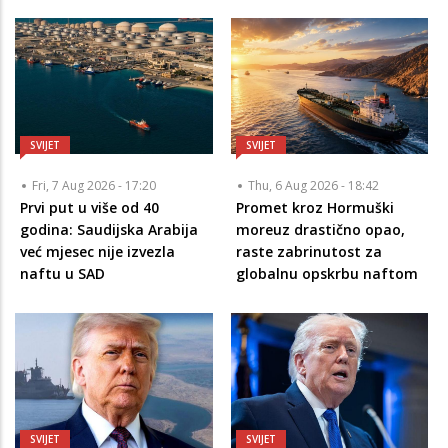
SVIJET
SVIJET
Fri, 7 Aug 2026 - 17:20
Thu, 6 Aug 2026 - 18:42
Prvi put u više od 40
Promet kroz Hormuški
godina: Saudijska Arabija
moreuz drastično opao,
već mjesec nije izvezla
raste zabrinutost za
naftu u SAD
globalnu opskrbu naftom
SVIJET
SVIJET