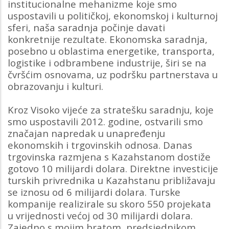
institucionalne mehanizme koje smo
uspostavili u političkoj, ekonomskoj i kulturnoj
sferi, naša saradnja počinje davati
konkretnije rezultate. Ekonomska saradnja,
posebno u oblastima energetike, transporta,
logistike i odbrambene industrije, širi se na
čvršćim osnovama, uz podršku partnerstava u
obrazovanju i kulturi.
Kroz Visoko vijeće za stratešku saradnju, koje
smo uspostavili 2012. godine, ostvarili smo
značajan napredak u unapređenju
ekonomskih i trgovinskih odnosa. Danas
trgovinska razmjena s Kazahstanom dostiže
gotovo 10 milijardi dolara. Direktne investicije
turskih privrednika u Kazahstanu približavaju
se iznosu od 6 milijardi dolara. Turske
kompanije realizirale su skoro 550 projekata
u vrijednosti većoj od 30 milijardi dolara.
Zajedno s mojim bratom, predsjednikom