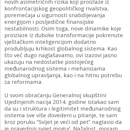
novih asimetričnih rizika koji proizlaze iz
konfrontacijskog geopolitičkog rivalstva,
poremećaja u sigurnosti snabdijevanja
energijom i posljedične finansijske
nestabilnosti. Osim toga, nove dinamike koje
proizlaze iz duboke transformacije pokrenute
vještačkom inteligencijom dodatno
produbljuju krhkost globalnog sistema. Kao
što već dugo naglašavamo, ovi izazovi jasno
ukazuju na nedostatke postojećeg
međunarodnog sistema i mehanizama
globalnog upravljanja, kao i na hitnu potrebu
za reformama.
U svom obraćanju Generalnoj skupštini
Ujedinjenih nacija 2014. godine istakao sam
da su i struktura i legitimitet međunarodnog
sistema sve više dovedeni u pitanje, te sam
kroz poruku “Svijet je veći od pet” naglasio da
je pravedniji svijet moguć. Nažalost, moram