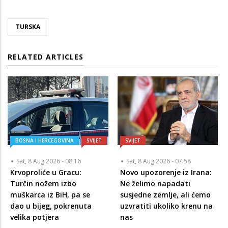
TURSKA
RELATED ARTICLES
BOSNA I HERCEGOVINA
SVIJET
SVIJET
Sat, 8 Aug 2026 - 08:16
Sat, 8 Aug 2026 - 07:58
Krvoproliće u Gracu:
Novo upozorenje iz Irana:
Turčin nožem izbo
Ne želimo napadati
muškarca iz BiH, pa se
susjedne zemlje, ali ćemo
dao u bijeg, pokrenuta
uzvratiti ukoliko krenu na
velika potjera
nas