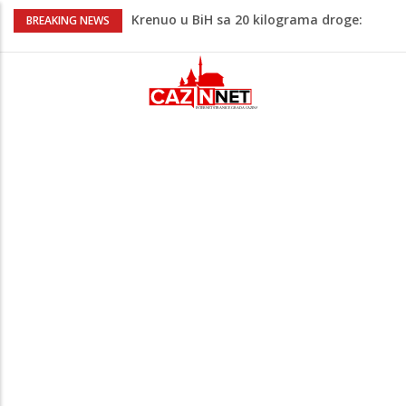
Krenuo u BiH sa 20 kilograma droge:
BREAKING NEWS
Uhapšen na granici
Juventus igra protiv Intera, Spaleti
razočarao navijače iz BiH
Užas: Uhapšen Italijan (45) kako
mobitelom snima djecu na plaži
Čistite dom? Obratite pažnju na stvari
koje ne biste trebali olako bacati u
smeće
Bebe koje odrastaju uz pse su zdravije:
Evo šta ih štiti