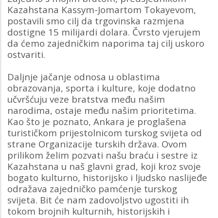
Kazahstana Kassym-Jomartom Tokayevom,
postavili smo cilj da trgovinska razmjena
dostigne 15 milijardi dolara. Čvrsto vjerujem
da ćemo zajedničkim naporima taj cilj uskoro
ostvariti.
Daljnje jačanje odnosa u oblastima
obrazovanja, sporta i kulture, koje dodatno
učvršćuju veze bratstva među našim
narodima, ostaje među našim prioritetima.
Kao što je poznato, Ankara je proglašena
turističkom prijestolnicom turskog svijeta od
strane Organizacije turskih država. Ovom
prilikom želim pozvati našu braću i sestre iz
Kazahstana u naš glavni grad, koji kroz svoje
bogato kulturno, historijsko i ljudsko naslijeđe
odražava zajedničko pamćenje turskog
svijeta. Bit će nam zadovoljstvo ugostiti ih
tokom brojnih kulturnih, historijskih i