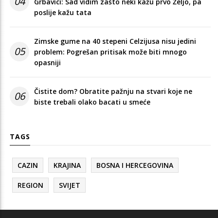
04
Grbavici: Sad vidim zašto neki kažu prvo Željo, pa
poslije kažu tata
Zimske gume na 40 stepeni Celzijusa nisu jedini
05
problem: Pogrešan pritisak može biti mnogo
opasniji
Čistite dom? Obratite pažnju na stvari koje ne
06
biste trebali olako bacati u smeće
TAGS
CAZIN
KRAJINA
BOSNA I HERCEGOVINA
REGION
SVIJET