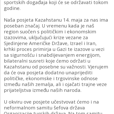
sportskih događaja koji će se održavati tokom
godine.
Naša posjeta Kazahstanu 14. maja za nas ima
poseban značaj. U vremenu kada je naš
region suočen s političkim i ekonomskim
izazovima, uključujući krize vezane za
Sjedinjene Američke Države, Izrael i Iran,
krhki proces primirja u Gazi te izazove u vezi
sa sigurnošću i snabdijevanjem energijom,
bilateralni susreti koje ćemo održati u
Kazahstanu od posebne su važnosti. Vjerujem
da će ova posjeta dodatno unaprijediti
političke, ekonomske i trgovinske odnose
između naših zemalja, ali i ojačati trajne veze
prijateljstva između naših naroda.
U okviru ove posjete učestvovat ćemo i na
neformalnom samitu šefova država
Organizacije turskih država. Na tom samitu