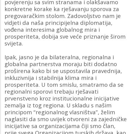
povjerenju sa svim stranama i olakšavamo
konkretne korake ka rješavanju sporova za
pregovaračkim stolom. Zadovoljstvo nam je
vidjeti da naša principijelna diplomatija,
vođena interesima globalnog mira i
prosperiteta, dobija sve veće priznanje širom
svijeta.
Ipak, jasno je da bilateralna, regionalna i
globalna partnerstva moraju biti dodatno
proširena kako bi se uspostavila pravednija,
inkluzivnija i stabilnija klima mira i
prosperiteta. U tom smislu, smatramo da se
regionalni sporovi trebaju rješavati
prvenstveno kroz institucionalne inicijative
zemalja iz tog regiona. U skladu s našim
principom “regionalnog vlasništva”, želim
naglasiti da smo uvijek otvoreni za zajedničke
inicijative sa organizacijama čiji smo član,
prije svega Organizacijom turskih država, kao