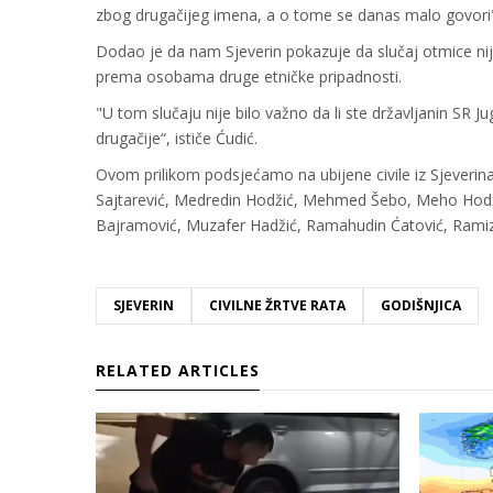
zbog drugačijeg imena, a o tome se danas malo govori"
Dodao je da nam Sjeverin pokazuje da slučaj otmice nije
prema osobama druge etničke pripadnosti.
"U tom slučaju nije bilo važno da li ste državljanin SR J
drugačije“, ističe Ćudić.
Ovom prilikom podsjećamo na ubijene civile iz Sjeverina, 
Sajtarević, Medredin Hodžić, Mehmed Šebo, Meho Hodžić
Bajramović, Muzafer Hadžić, Ramahudin Ćatović, Ramiz
SJEVERIN
CIVILNE ŽRTVE RATA
GODIŠNJICA
RELATED ARTICLES