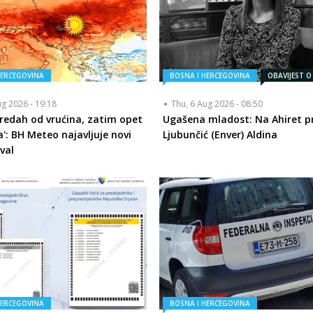
HERCEGOVINA
BOSNA I HERCEGOVINA
OBAVIJEST O
ug 2026 - 19:18
Thu, 6 Aug 2026 - 08:50
redah od vrućina, zatim opet
Ugašena mladost: Na Ahiret pr
a': BH Meteo najavljuje novi
Ljubunčić (Enver) Aldina
val
HERCEGOVINA
BOSNA I HERCEGOVINA