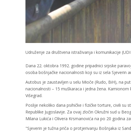
Udruženje za društvena istraživanja i komunikacije (UDIK)
Dana 22. oktobra 1992. godine pripadnici srpske paravo
osoba bošnjačke nacionalnosti koji su iz sela Sjeverin 
Autobus je zaustavljen u selu Mioče (Rudo, BiH), na put
nacionalnosti – 15 muškaraca i jedna žena. Kamionom koj
Višegrad.
Poslije nekoliko dana psihičke i fizičke torture, civili su 
Republike Jugoslavije. Za ovaj zločin Okružni sud u Beo
Milana Lukića i Olivera Krsmanovića na po 20 godina za
"Sjeverin je tužna priča o protjerivanju Bošnjaka iz San