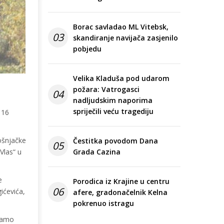
Borac savladao ML Vitebsk,
03
skandiranje navijača zasjenilo
pobjedu
Velika Kladuša pod udarom
požara: Vatrogasci
04
nadljudskim naporima
spriječili veću tragediju
 16
ošnjačke
Čestitka povodom Dana
05
Vlas“ u
Grada Cazina
e
Porodica iz Krajine u centru
06
ićevića,
afere, gradonačelnik Kelna
pokrenuo istragu
 samo