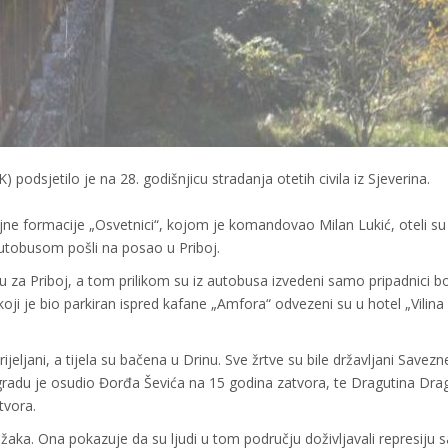
 podsjetilo je na 28. godišnjicu stradanja otetih civila iz Sjeverina.
jne formacije „Osvetnici“, kojom je komandovao Milan Lukić, oteli su
autobusom pošli na posao u Priboj.
u za Priboj, a tom prilikom su iz autobusa izvedeni samo pripadnici b
i je bio parkiran ispred kafane „Amfora“ odvezeni su u hotel „Vilina 
strijeljani, a tijela su bačena u Drinu. Sve žrtve su bile državljani Savezn
gradu je osudio Đorđa Ševića na 15 godina zatvora, te Dragutina Drag
tvora.
džaka. Ona pokazuje da su ljudi u tom području doživljavali represiju