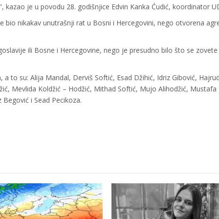
, kazao je u povodu 28. godišnjice Edvin Kanka Ćudić, koordinator U
 bio nikakav unutrašnji rat u Bosni i Hercegovini, nego otvorena agre
ugoslavije ili Bosne i Hercegovine, nego je presudno bilo što se zovete
a to su: Alija Mandal, Derviš Softić, Esad Džihić, Idriz Gibović, Hajru
, Mevlida Koldžić – Hodžić, Mithad Softić, Mujo Alihodžić, Mustafa
 Begović i Sead Pecikoza.