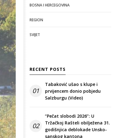
BOSNA I HERCEGOVINA
REGION
SVIJET
RECENT POSTS
Tabaković ušao s klupe i
01
prvijencem donio pobjedu
Salzburgu (Video)
“Pečat slobodi 2026”: U
Tržačkoj Rašteli obilježena 31.
02
godišnjica deblokade Unsko-
sanskog kantona