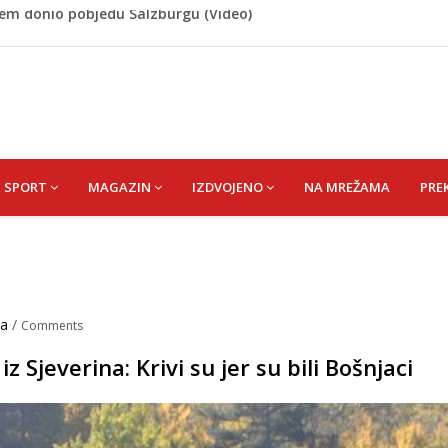
 Rašteli obilježena 31. godišnjica deblokade Unsko-sanskog
re, gradonačelnik Kelna pokrenuo istragu
azina
a: Vatrogasci nadljudskim naporima spriječili veću
cem donio pobjedu Salzburgu (Video)
SPORT
MAGAZIN
IZDVOJENO
NA MREŽAMA
PRE
na
/
Comments
z Sjeverina: Krivi su jer su bili Bošnjaci