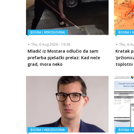
BOSNA I HERCEGOVINA
BOSNA I 
Thu, 6 Aug 2026 - 19:38
Thu, 6 A
Mladić iz Mostara odlučio da sam
Kratak p
prefarba pješački prelaz: Kad neće
'pržionic
grad, mora neko
toplotni 
BOSNA I HERCEGOVINA
BOSNA I 