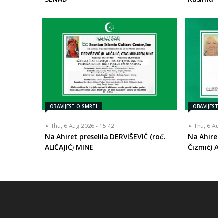
OBAVIJEST O SMRTI
OBAVIJES
Thu, 6 Aug 2026 - 15:42
Thu, 6 A
Na Ahiret preselila DERVIŠEVIĆ (rođ.
Na Ahire
ALIČAJIĆ) MINE
Čizmić) A