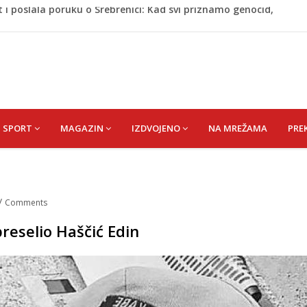
A) SENAD
pet 'pržionica': BH Meteo najavljuje novi toplotni val
m prefarba pješački prelaz: Kad neće grad, mora neko
Krajini sutra i tokom vikenda
 i poslala poruku o Srebrenici: Kad svi priznamo genocid,
SPORT
MAGAZIN
IZDVOJENO
NA MREŽAMA
PRE
/
Comments
preselio Haščić Edin