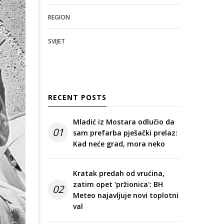
REGION
SVIJET
RECENT POSTS
Mladić iz Mostara odlučio da
01
sam prefarba pješački prelaz:
Kad neće grad, mora neko
Kratak predah od vrućina,
zatim opet 'pržionica': BH
02
Meteo najavljuje novi toplotni
val