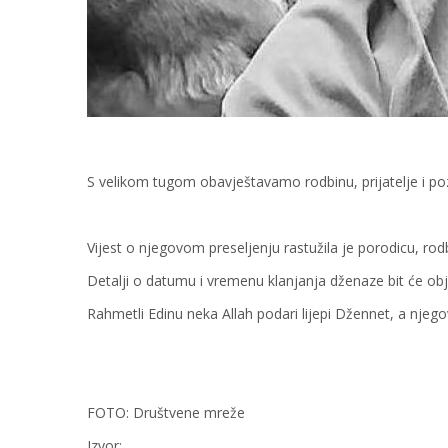
S velikom tugom obavještavamo rodbinu, prijatelje i poz
Vijest o njegovom preseljenju rastužila je porodicu, rodbin
Detalji o datumu i vremenu klanjanja dženaze bit će ob
Rahmetli Edinu neka Allah podari lijepi Džennet, a njeg
FOTO: Društvene mreže
Izvor: