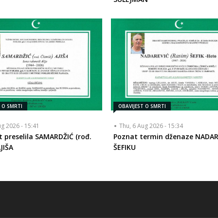
T O SMRTI
OBAVIJEST O SMRTI
ug 2026 - 15:41
Thu, 6 Aug 2026 - 15:34
t preselila SAMARDŽIĆ (rođ.
Poznat termin dženaze NADAR
JIŠA
ŠEFIKU