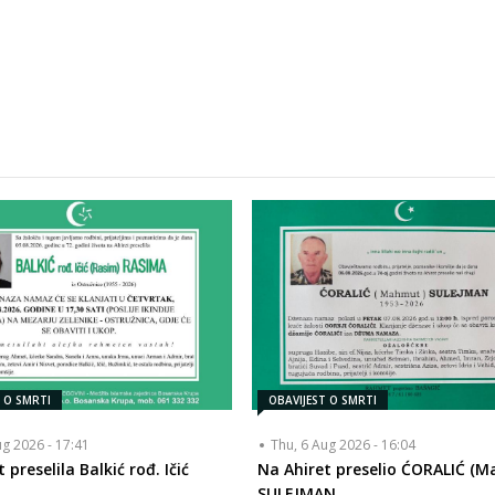
T O SMRTI
OBAVIJEST O SMRTI
ug 2026 - 17:41
Thu, 6 Aug 2026 - 16:04
 preselila Balkić rođ. Ičić
Na Ahiret preselio ĆORALIĆ (
SULEJMAN