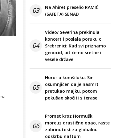
Na Ahiret preselio RAMIĆ
03
(SAFETA) SENAD
Video/ Severina prekinula
koncert i poslala poruku o
04
Srebrenici: Kad svi priznamo
genocid, bit ćemo sretne i
vesele države
Horor u komšiluku: Sin
osumnjičen da je nasmrt
05
pretukao majku, potom
ima.
pokušao skočiti s terase
Promet kroz Hormuški
moreuz drastično opao, raste
06
zabrinutost za globalnu
opskrbu naftom