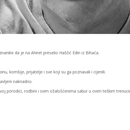
nanike da je na Ahiret preselio Haščić Edin iz Bihaća.
u, komšije, prijatelje i sve koji su ga poznavali i cijenili.
javljeni naknadno.
ovoj porodici, rodbini i svim ožalošćenima sabur u ovim teškim trenuc