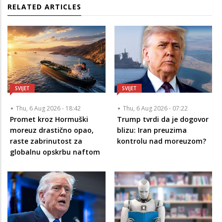
RELATED ARTICLES
SVIJET
SVIJET
Thu, 6 Aug 2026 - 18:42
Thu, 6 Aug 2026 - 07:22
Promet kroz Hormuški
Trump tvrdi da je dogovor
moreuz drastično opao,
blizu: Iran preuzima
raste zabrinutost za
kontrolu nad moreuzom?
globalnu opskrbu naftom