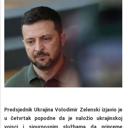
Predsjednik Ukrajina Volodimir Zelenski izjavio je
u četvrtak popodne da je naložio ukrajinskoj
vojsci i sigurnosnim službama da pripreme