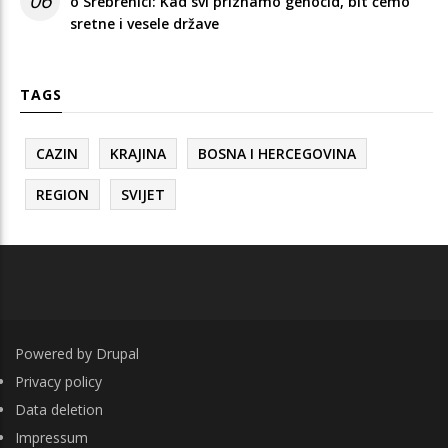
06
o Srebrenici: Kad svi priznamo genocid, bit ćemo
sretne i vesele države
TAGS
CAZIN
KRAJINA
BOSNA I HERCEGOVINA
REGION
SVIJET
Powered by
Drupal
FOOTER
Privacy policy
Data deletion
Impressum