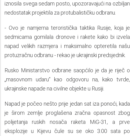
iznosila svega sedam posto, upozoravajući na ozbiljan
nedostatak projektila za protubalističku odbranu.
- Ovo je namjerna teroristička taktika Rusije, koja je
sedmicama gomilala dronove i rakete kako bi izvela
napad velikih razmjera i maksimalno opteretila našu
protuzračnu odbranu - rekao je ukrajinski predsjednik.
Rusko Ministarstvo odbrane saopćilo je da je riječ o
„masovnom udaru“ kao odgovoru na, kako tvrde,
ukrajinske napade na civilne objekte u Rusiji.
Napad je počeo nešto prije jedan sat iza ponoći, kada
je širom zemlje proglašena zračna opasnost zbog
polijetanja ruskih nosača raketa MiG-31, a prve
eksplozije u Kijevu čule su se oko 3.00 sata po