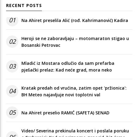
RECENT POSTS
01
Na Ahiret preselila Alić (rođ. Kahrimanović) Kadira
Heroji se ne zaboravljaju – motomaraton stigao u
02
Bosanski Petrovac
Mladić iz Mostara odlučio da sam prefarba
03
pješački prelaz: Kad neće grad, mora neko
Kratak predah od vrućina, zatim opet 'pržionica':
04
BH Meteo najavljuje novi toplotni val
05
Na Ahiret preselio RAMIĆ (SAFETA) SENAD
Video/ Severina prekinula koncert i poslala poruku