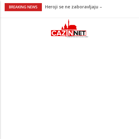
Heroji se ne zaboravljaju –
BREAKING NEWS
motomaraton stigao u Bosanski
Petrovac
Video/ Severina prekinula koncert i
poslala poruku o Srebrenici: Kad svi
priznamo genocid, bit ćemo sretne i
vesele države
Na Ahiret preselio RAMIĆ (SAFETA) SENAD
Kratak predah od vrućina, zatim opet
'pržionica': BH Meteo najavljuje novi
toplotni val
Na Ahiret preselila Alić (rođ.
Kahrimanović) Kadira