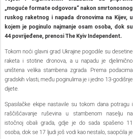
„moguće formate odgovora“ nakon smrtonosnog
ruskog raketnog i napada dronovima na Kijev, u
kojem je poginulo najmanje osam osoba, dok su
44 povrijeđene, prenosi The Kyiv Independent.
Tokom noći glavni grad Ukrajine pogodile su desetine
raketa i stotine dronova, a u napadu je djelimično
uništena velika stambena zgrada. Prema podacima
gradskih vlasti, među poginulima je i jedno 13-godišnje
dijete.
Spasilačke ekipe nastavile su tokom dana potragu i
raščišćavanje ruševina u stambenom naselju na
istočnoj obali grada, gdje je do sada spašeno 11
osoba, dok se 17 ljudi još vodi kao nestalo, saopćila je