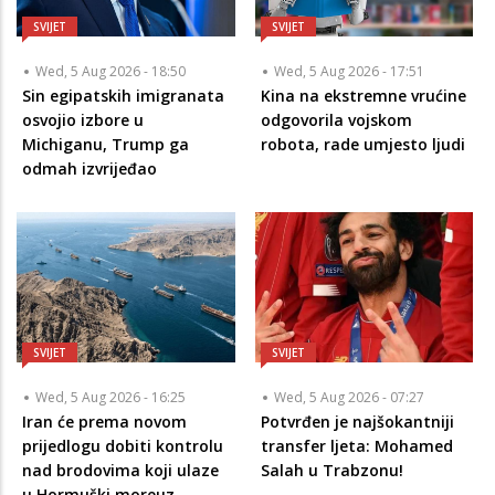
SVIJET
SVIJET
Wed, 5 Aug 2026 - 18:50
Wed, 5 Aug 2026 - 17:51
Sin egipatskih imigranata
Kina na ekstremne vrućine
osvojio izbore u
odgovorila vojskom
Michiganu, Trump ga
robota, rade umjesto ljudi
odmah izvrijeđao
SVIJET
SVIJET
Wed, 5 Aug 2026 - 16:25
Wed, 5 Aug 2026 - 07:27
Iran će prema novom
Potvrđen je najšokantniji
prijedlogu dobiti kontrolu
transfer ljeta: Mohamed
nad brodovima koji ulaze
Salah u Trabzonu!
u Hormuški moreuz