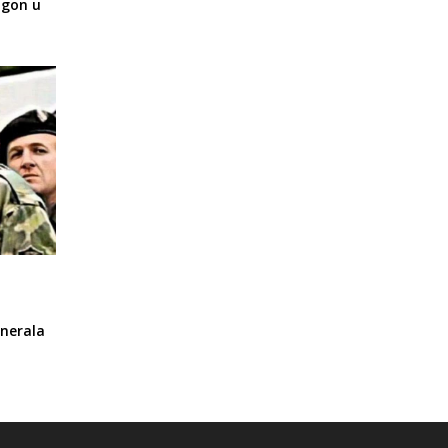
ogon u
enerala