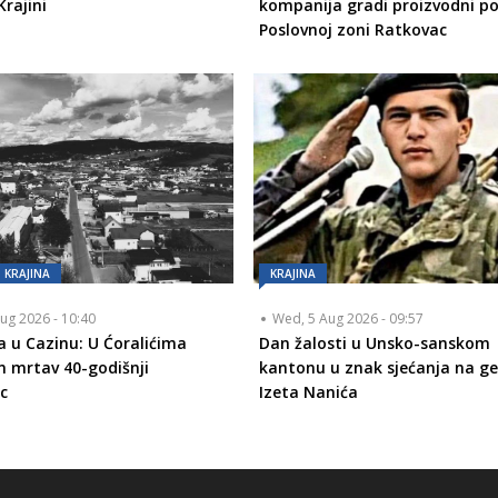
Krajini
kompanija gradi proizvodni p
Poslovnoj zoni Ratkovac
KRAJINA
KRAJINA
ug 2026 - 10:40
Wed, 5 Aug 2026 - 09:57
a u Cazinu: U Ćoralićima
Dan žalosti u Unsko-sanskom
 mrtav 40-godišnji
kantonu u znak sjećanja na g
c
Izeta Nanića