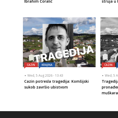
Ibrahim Ćoralić
struja u 
CAZIN
KRAJINA
CAZIN
Wed, 5 Aug 2026 - 13:43
Wed, 5 A
Cazin potresla tragedija: Komšijski
Tragedij
sukob završio ubistvom
pronađen
muškara