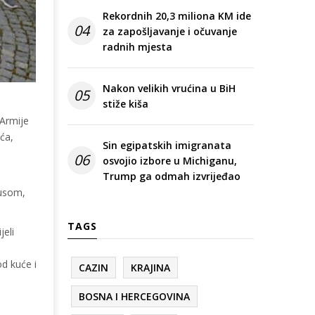
Rekordnih 20,3 miliona KM ide
04
za zapošljavanje i očuvanje
radnih mjesta
Nakon velikih vrućina u BiH
05
stiže kiša
 Armije
ća,
Sin egipatskih imigranata
06
osvojio izbore u Michiganu,
Trump ga odmah izvrijeđao
rusom,
TAGS
jeli
od kuće i
CAZIN
KRAJINA
BOSNA I HERCEGOVINA