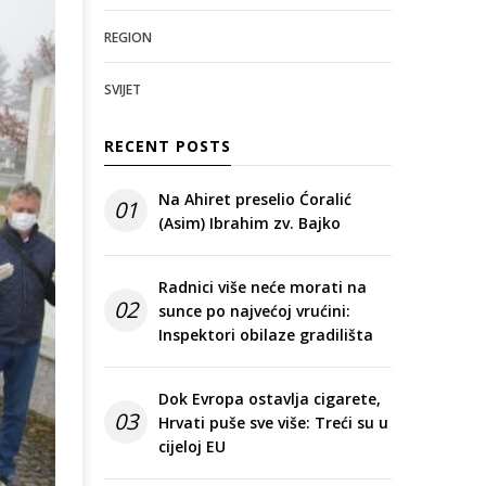
REGION
SVIJET
RECENT POSTS
Na Ahiret preselio Ćoralić
01
(Asim) Ibrahim zv. Bajko
Radnici više neće morati na
02
sunce po najvećoj vrućini:
Inspektori obilaze gradilišta
Dok Evropa ostavlja cigarete,
03
Hrvati puše sve više: Treći su u
cijeloj EU