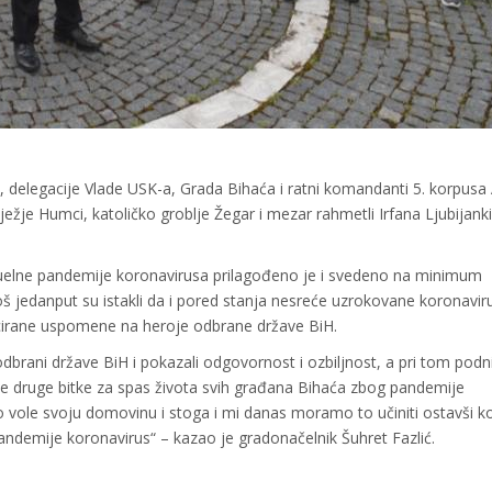
 delegacije Vlade USK-a, Grada Bihaća i ratni komandanti 5. korpusa
ežje Humci, katoličko groblje Žegar i mezar rahmetli Irfana Ljubijanki
uelne pandemije koronavirusa prilagođeno je i svedeno na minimum
a još jedanput su istakli da i pored stanja nesreće uzrokovane koronavi
vocirane uspomene na heroje odbrane države BiH.
odbrani države BiH i pokazali odgovornost i ozbiljnost, a pri tom podni
ke druge bitke za spas života svih građana Bihaća zbog pandemije
ko vole svoju domovinu i stoga i mi danas moramo to učiniti ostavši k
ndemije koronavirus“ – kazao je gradonačelnik Šuhret Fazlić.