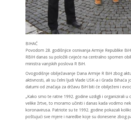
BIHAĆ
Povodom 28. godišnjice osnivanja Armije Republike BiH,
RBIH danas su položili cvijeće na centralno spomen obilj
ministra vanjskih poslova R BiH.
Ovogodišnje obilježavanje Dana Armije R BiH zbog akt
aktivnosti, ali su čelni ljudi Vlade USK-a i Grada Bihać
datumi od značaja za državu BiH biti će obilježeni i e
„Kako smo te ratne 1992. godine uzdigli i organizirali u 
velike žrtve, to moramo učiniti i danas kada vodimo ne
koronavirusa. Patriote su te 1992. godine pokazali koli
poštujući sve mjere i naredbe koje su donesene zbog pa