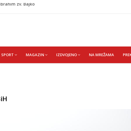
kiša
 zapošljavanje i očuvanje radnih mjesta
ti puše sve više: Treći su u cijeloj EU
 po najvećoj vrućini: Inspektori obilaze gradilišta
 Ibrahim zv. Bajko
SPORT
MAGAZIN
IZDVOJENO
NA MREŽAMA
PRE
BiH