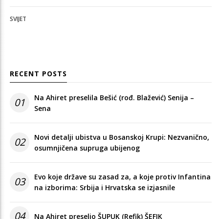
SVIJET
RECENT POSTS
Na Ahiret preselila Bešić (rođ. Blažević) Senija –
01
Sena
Novi detalji ubistva u Bosanskoj Krupi: Nezvanično,
02
osumnjičena supruga ubijenog
Evo koje države su zasad za, a koje protiv Infantina
03
na izborima: Srbija i Hrvatska se izjasnile
04
Na Ahiret preselio ŠUPUK (Refik) ŠEFIK