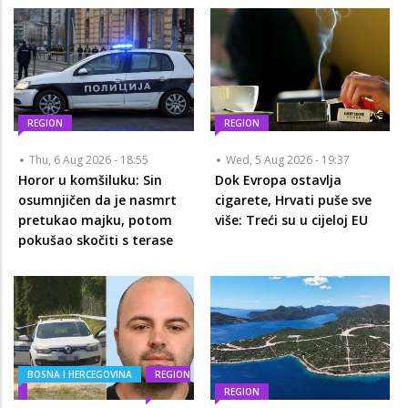
REGION
REGION
Thu, 6 Aug 2026 - 18:55
Wed, 5 Aug 2026 - 19:37
Horor u komšiluku: Sin
Dok Evropa ostavlja
osumnjičen da je nasmrt
cigarete, Hrvati puše sve
pretukao majku, potom
više: Treći su u cijeloj EU
pokušao skočiti s terase
BOSNA I HERCEGOVINA
REGION
REGION