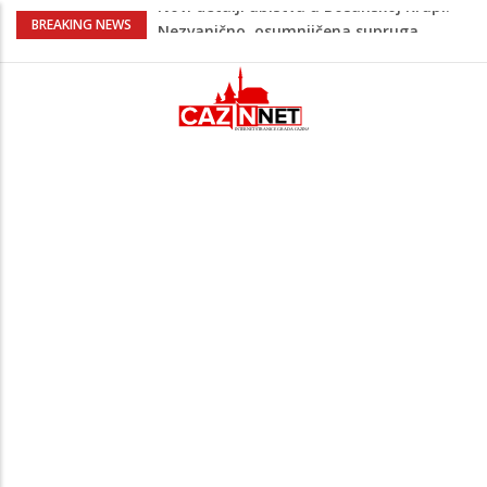
Na Ahiret preselila Bešić (rođ. Blažević)
BREAKING NEWS
Senija – Sena
Na Ahiret preselio ŠUPUK (Refik) ŠEFIK
Evo koje države su zasad za, a koje
protiv Infantina na izborima: Srbija i
Hrvatska se izjasnile
Majka Izeta Nanića progovorila nakon
obilježavanja godišnjice: "Doživjela sam
poniženje na mjestu gdje se odaje
počast mom sinu"
Novi detalji ubistva u Bosanskoj Krupi:
Nezvanično, osumnjičena supruga
ubijenog