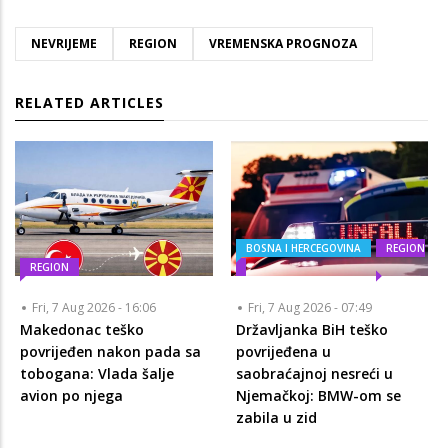
NEVRIJEME
REGION
VREMENSKA PROGNOZA
RELATED ARTICLES
BOSNA I HERCEGOVINA
REGION
REGION
Fri, 7 Aug 2026 - 16:06
Fri, 7 Aug 2026 - 07:49
Makedonac teško
Državljanka BiH teško
povrijeđen nakon pada sa
povrijeđena u
tobogana: Vlada šalje
saobraćajnoj nesreći u
avion po njega
Njemačkoj: BMW-om se
zabila u zid