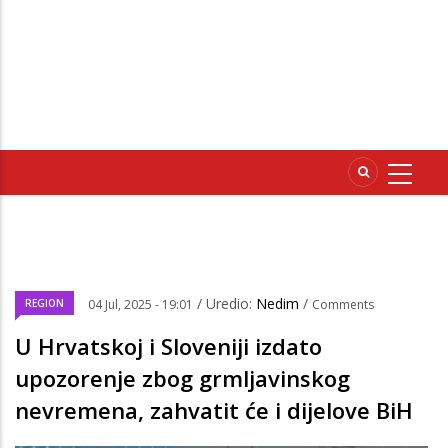
/ Uredio:
Nedim
/
REGION
04 Jul, 2025 - 19:01
Comments
U Hrvatskoj i Sloveniji izdato
upozorenje zbog grmljavinskog
nevremena, zahvatit će i dijelove BiH