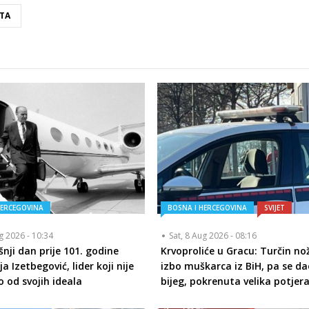
ATA
HERCEGOVINA
BOSNA I HERCEGOVINA
SVIJET
ug 2026 - 10:34
Sat, 8 Aug 2026 - 08:16
nji dan prije 101. godine
Krvoproliće u Gracu: Turčin n
ja Izetbegović, lider koji nije
izbo muškarca iz BiH, pa se da
 od svojih ideala
bijeg, pokrenuta velika potjer