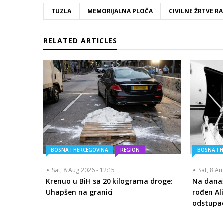
TUZLA
MEMORIJALNA PLOČA
CIVILNE ŽRTVE R
RELATED ARTICLES
BOSNA I HERCEGOVINA
REGION
BOSNA I 
Sat, 8 Aug 2026 - 12:15
Sat, 8 A
Krenuo u BiH sa 20 kilograma droge:
Na današ
Uhapšen na granici
rođen Ali
odstupao