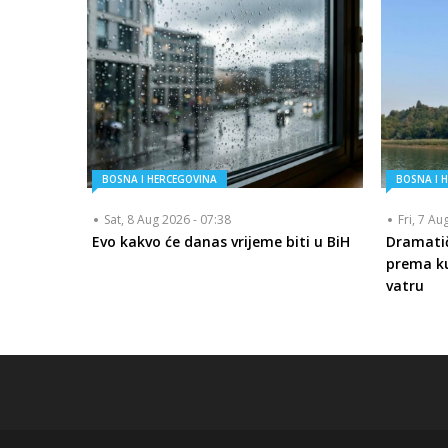
BOSNA I HERCEGOVINA
BOSNA I 
Sat, 8 Aug 2026 - 07:38
Fri, 7 Au
Evo kakvo će danas vrijeme biti u BiH
Dramatič
prema ku
vatru