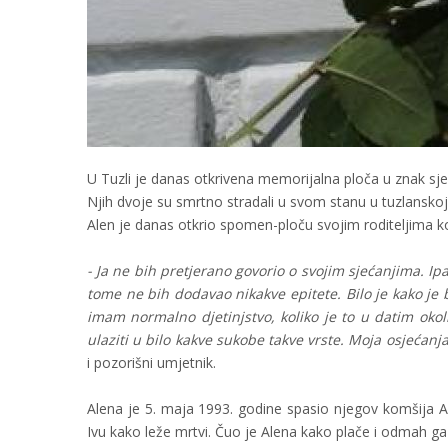
U Tuzli je danas otkrivena memorijalna ploča u znak sjeć
Njih dvoje su smrtno stradali u svom stanu u tuzlanskoj u
Alen je danas otkrio spomen-ploču svojim roditeljima ko
- Ja ne bih pretjerano govorio o svojim sjećanjima. Ip
tome ne bih dodavao nikakve epitete. Bilo je kako je bi
imam normalno djetinjstvo, koliko je to u datim okol
ulaziti u bilo kakve sukobe takve vrste. Moja osjećan
i pozorišni umjetnik.
Alena je 5. maja 1993. godine spasio njegov komšija An
Ivu kako leže mrtvi. Čuo je Alena kako plače i odmah ga