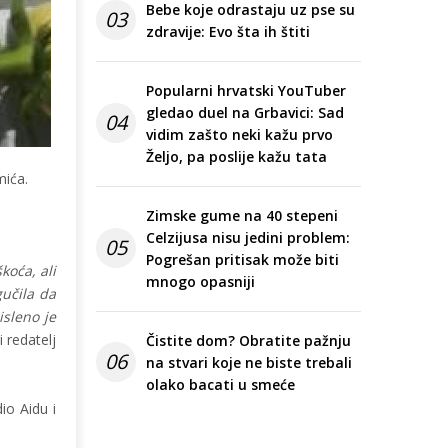
Bebe koje odrastaju uz pse su
03
zdravije: Evo šta ih štiti
Popularni hrvatski YouTuber
gledao duel na Grbavici: Sad
04
vidim zašto neki kažu prvo
Željo, pa poslije kažu tata
mića.
Zimske gume na 40 stepeni
Celzijusa nisu jedini problem:
05
Pogrešan pritisak može biti
koća, ali
mnogo opasniji
gučila da
isleno je
 redatelj
Čistite dom? Obratite pažnju
06
na stvari koje ne biste trebali
olako bacati u smeće
io Aidu i