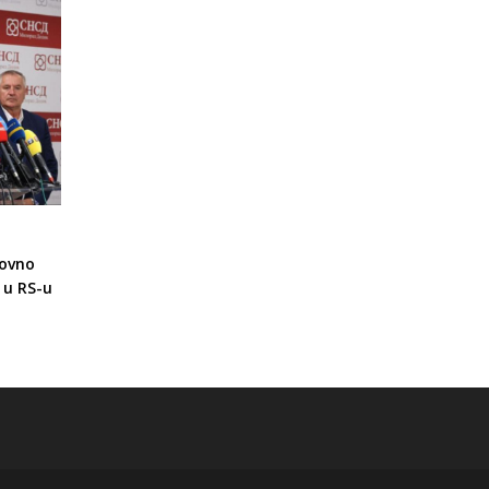
novno
 u RS-u