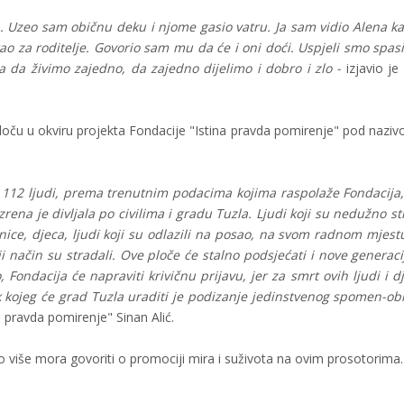
ima. Uzeo sam običnu deku i njome gasio vatru. Ja sam vidio Alena k
 za roditelje. Govorio sam mu da će i oni doći. Uspjeli smo spasi
a da živimo zajedno, da zajedno dijelimo i dobro i zlo -
izjavio je
ploču u okviru projekta Fondacije "Istina pravda pomirenje" pod nazi
n. 112 ljudi, prema trenutnim podacima kojima raspolaže Fondacija
rena je divljala po civilima i gradu Tuzla. Ljudi koji su nedužno st
udnice, djeca, ljudi koji su odlazili na posao, na svom radnom mjes
ji način su stradali. Ove ploče će stalno podsjećati i nove generaci
ondacija će napraviti krivičnu prijavu, jer za smrt ovih ljudi i d
 kojeg će grad Tuzla uraditi je podizanje jedinstvenog spomen-obi
a pravda pomirenje" Sinan Alić.
o više mora govoriti o promociji mira i suživota na ovim prosotorima.