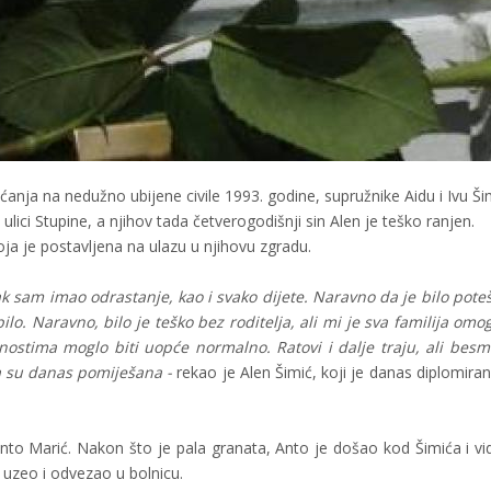
anja na nedužno ubijene civile 1993. godine, supružnike Aidu i Ivu Ši
lici Stupine, a njihov tada četverogodišnji sin Alen je teško ranjen.
ja je postavljena na ulazu u njihovu zgradu.
ak sam imao odrastanje, kao i svako dijete. Naravno da je bilo poteš
lo. Naravno, bilo je teško bez roditelja, ali mi je sva familija omo
nostima moglo biti uopće normalno. Ratovi i dalje traju, ali besm
ja su danas pomiješana -
rekao je Alen Šimić, koji je danas diplomirani
to Marić. Nakon što je pala granata, Anto je došao kod Šimića i vid
 uzeo i odvezao u bolnicu.