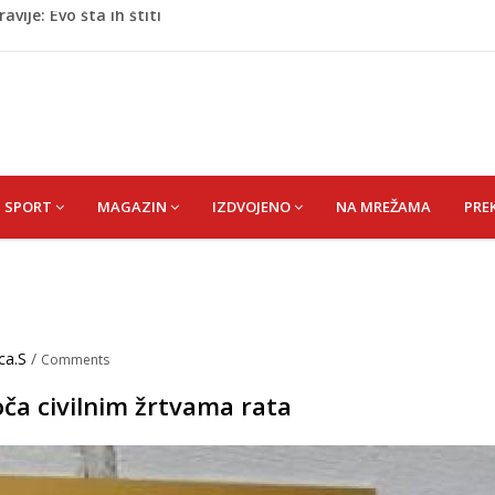
oge: Uhapšen na granici
eti razočarao navijače iz BiH
 mobitelom snima djecu na plaži
stvari koje ne biste trebali olako bacati u smeće
vije: Evo šta ih štiti
SPORT
MAGAZIN
IZDVOJENO
NA MREŽAMA
PRE
ca.S
/
Comments
oča civilnim žrtvama rata