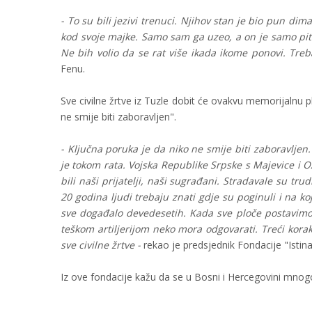
- To su bili jezivi trenuci. Njihov stan je bio pun d
kod svoje majke. Samo sam ga uzeo, a on je samo pitao
Ne bih volio da se rat više ikada ikome ponovi. Treb
Fenu.
Sve civilne žrtve iz Tuzle dobit će ovakvu memorijalnu 
ne smije biti zaboravljen".
- Ključna poruka je da niko ne smije biti zaboravlje
je tokom rata. Vojska Republike Srpske s Majevice i Oz
bili naši prijatelji, naši sugrađani. Stradavale su tr
20 godina ljudi trebaju znati gdje su poginuli i na ko
sve događalo devedesetih. Kada sve ploče postavimo, F
teškom artiljerijom neko mora odgovarati. Treći korak
sve civilne žrtve -
rekao je predsjednik Fondacije "Istin
Iz ove fondacije kažu da se u Bosni i Hercegovini mnog