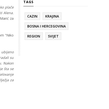
TAGS
ako plače
ti Alena.
CAZIN
KRAJINA
 Marić za
BOSNA I HERCEGOVINA
vom "Niko
REGION
SVIJET
, ubijeno
radali su
tu. Nakon
je šta se
jelovanje
lježja za