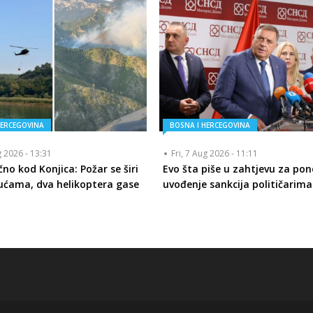
HERCEGOVINA
BOSNA I HERCEGOVINA
g 2026 - 13:31
Fri, 7 Aug 2026 - 11:11
no kod Konjica: Požar se širi
Evo šta piše u zahtjevu za po
ćama, dva helikoptera gase
uvođenje sankcija političarima