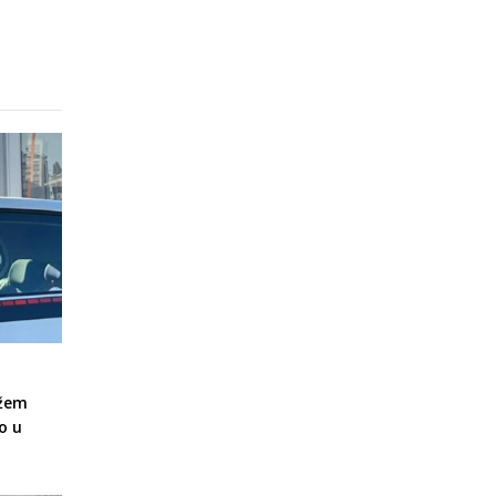
ožem
o u
a