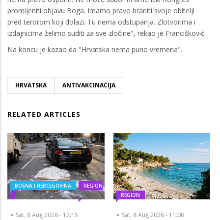
promijeniti objavu Boga. Imamo pravo braniti svoje obitelji
pred terorom koji dolazi. Tu nema odstupanja. Zlotvorima i
izdajnicima želimo suditi za sve zločine", rekao je Francišković.
Na koncu je kazao da "Hrvatska nema puno vremena".
HRVATSKA
ANTIVAKCINACIJA
RELATED ARTICLES
BOSNA I HERCEGOVINA
REGION
REGION
Sat, 8 Aug 2026 - 12:15
Sat, 8 Aug 2026 - 11:08