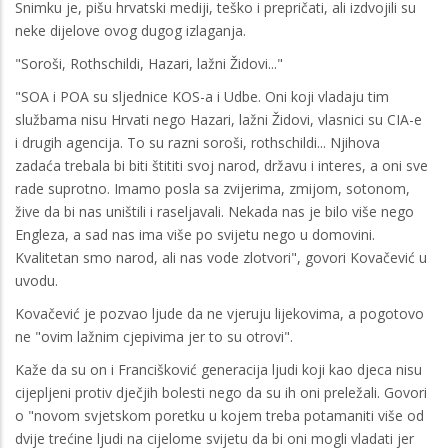
Snimku je, pišu hrvatski mediji, teško i prepričati, ali izdvojili su
neke dijelove ovog dugog izlaganja.
"Soroši, Rothschildi, Hazari, lažni Židovi..."
"SOA i POA su sljednice KOS-a i Udbe. Oni koji vladaju tim
službama nisu Hrvati nego Hazari, lažni Židovi, vlasnici su CIA-e
i drugih agencija. To su razni soroši, rothschildi... Njihova
zadaća trebala bi biti štititi svoj narod, državu i interes, a oni sve
rade suprotno. Imamo posla sa zvijerima, zmijom, sotonom,
žive da bi nas uništili i raseljavali. Nekada nas je bilo više nego
Engleza, a sad nas ima više po svijetu nego u domovini.
Kvalitetan smo narod, ali nas vode zlotvori", govori Kovačević u
uvodu.
Kovačević je pozvao ljude da ne vjeruju lijekovima, a pogotovo
ne "ovim lažnim cjepivima jer to su otrovi".
Kaže da su on i Francišković generacija ljudi koji kao djeca nisu
cijepljeni protiv dječjih bolesti nego da su ih oni preležali. Govori
o "novom svjetskom poretku u kojem treba potamaniti više od
dvije trećine ljudi na cijelome svijetu da bi oni mogli vladati jer