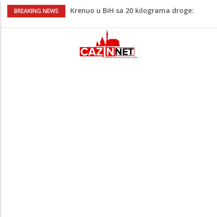
Krenuo u BiH sa 20 kilograma droge:
BREAKING NEWS
Uhapšen na granici
Juventus igra protiv Intera, Spaleti
razočarao navijače iz BiH
Užas: Uhapšen Italijan (45) kako
mobitelom snima djecu na plaži
Čistite dom? Obratite pažnju na stvari
koje ne biste trebali olako bacati u
smeće
Bebe koje odrastaju uz pse su zdravije:
Evo šta ih štiti