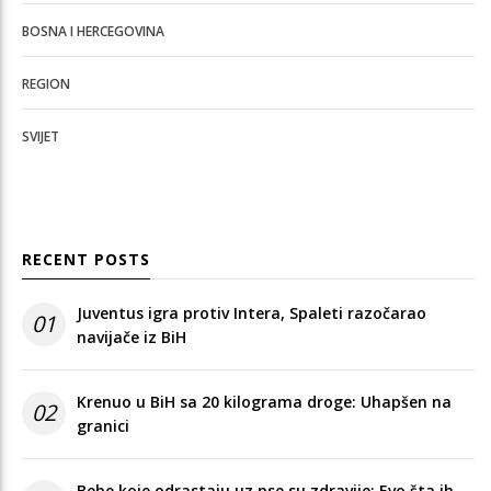
BOSNA I HERCEGOVINA
REGION
SVIJET
RECENT POSTS
Juventus igra protiv Intera, Spaleti razočarao
01
navijače iz BiH
Krenuo u BiH sa 20 kilograma droge: Uhapšen na
02
granici
Bebe koje odrastaju uz pse su zdravije: Evo šta ih