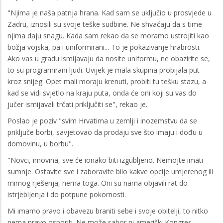
"Njima je naša patnja hrana. Kad sam se uključio u prosvjede u
Zadru, iznosili su svoje teške sudbine. Ne shvaćaju da s time
njima daju snagu. Kada sam rekao da se moramo ustrojiti kao
božja vojska, pa i uniformirani... To je pokazivanje hrabrosti.
Ako vas u gradu ismijavaju da nosite uniformu, ne obazirite se,
to su programirani ljudi. Uvijek je mala skupina probijala put
kroz snijeg. Opet mali moraju krenuti, probiti tu tešku stazu, a
kad se vidi svjetlo na kraju puta, onda će oni koji su vas do
jučer ismijavali trčati priključiti se", rekao je.
Poslao je poziv "svim Hrvatima u zemlji i inozemstvu da se
priključe borbi, savjetovao da prodaju sve što imaju i dođu u
domovinu, u borbu".
"Novci, imovina, sve će ionako biti izgubljeno. Nemojte imati
sumnje. Ostavite sve i zaboravite bilo kakve opcije umjerenog ili
mirnog rješenja, nema toga. Oni su nama objavili rat do
istrjebljenja i do potpune pokornosti.
Mi imamo pravo i obavezu braniti sebe i svoje obitelji, to nitko
nema pravo osporiti. Ne može sabor ni američki Kongres