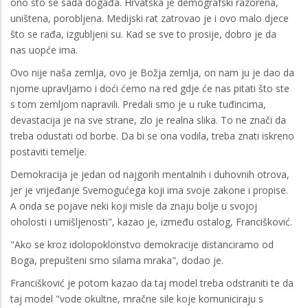
ono što se sada događa. Hrvatska je demografski razorena,
uništena, porobljena. Medijski rat zatrovao je i ovo malo djece
što se rađa, izgubljeni su. Kad se sve to prosije, dobro je da
nas uopće ima.
Ovo nije naša zemlja, ovo je Božja zemlja, on nam ju je dao da
njome upravljamo i doći ćemo na red gdje će nas pitati što ste
s tom zemljom napravili. Predali smo je u ruke tuđincima,
devastacija je na sve strane, zlo je realna slika. To ne znači da
treba odustati od borbe. Da bi se ona vodila, treba znati iskreno
postaviti temelje.
Demokracija je jedan od najgorih mentalnih i duhovnih otrova,
jer je vrijeđanje Svemogućega koji ima svoje zakone i propise.
A onda se pojave neki koji misle da znaju bolje u svojoj
oholosti i umišljenosti", kazao je, između ostalog, Francišković.
"Ako se kroz idolopoklonstvo demokracije distanciramo od
Boga, prepušteni smo silama mraka", dodao je.
Francišković je potom kazao da taj model treba odstraniti te da
taj model "vode okultne, mračne sile koje komuniciraju s