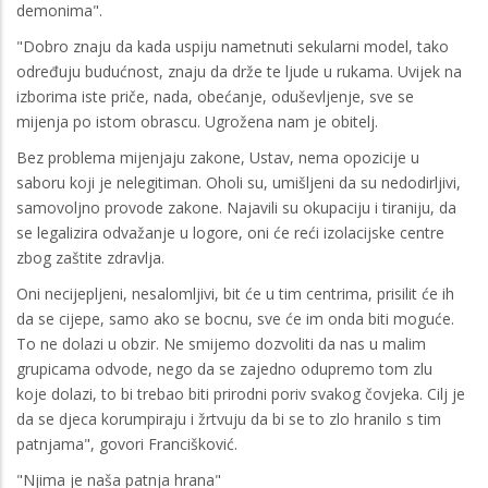
demonima".
"Dobro znaju da kada uspiju nametnuti sekularni model, tako
određuju budućnost, znaju da drže te ljude u rukama. Uvijek na
izborima iste priče, nada, obećanje, oduševljenje, sve se
mijenja po istom obrascu. Ugrožena nam je obitelj.
Bez problema mijenjaju zakone, Ustav, nema opozicije u
saboru koji je nelegitiman. Oholi su, umišljeni da su nedodirljivi,
samovoljno provode zakone. Najavili su okupaciju i tiraniju, da
se legalizira odvažanje u logore, oni će reći izolacijske centre
zbog zaštite zdravlja.
Oni necijepljeni, nesalomljivi, bit će u tim centrima, prisilit će ih
da se cijepe, samo ako se bocnu, sve će im onda biti moguće.
To ne dolazi u obzir. Ne smijemo dozvoliti da nas u malim
grupicama odvode, nego da se zajedno odupremo tom zlu
koje dolazi, to bi trebao biti prirodni poriv svakog čovjeka. Cilj je
da se djeca korumpiraju i žrtvuju da bi se to zlo hranilo s tim
patnjama", govori Francišković.
"Njima je naša patnja hrana"