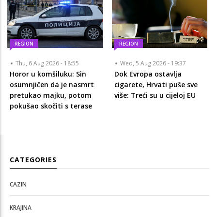
REGION
REGION
Thu, 6 Aug 2026 - 18:55
Wed, 5 Aug 2026 - 19:37
Horor u komšiluku: Sin
Dok Evropa ostavlja
osumnjičen da je nasmrt
cigarete, Hrvati puše sve
pretukao majku, potom
više: Treći su u cijeloj EU
pokušao skočiti s terase
CATEGORIES
CAZIN
KRAJINA