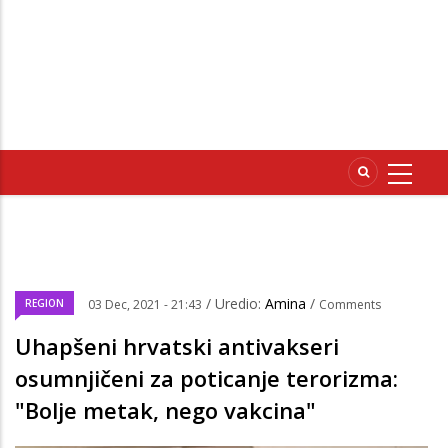
/ Uredio:
Amina
/
REGION
03 Dec, 2021 - 21:43
Comments
Uhapšeni hrvatski antivakseri
osumnjičeni za poticanje terorizma:
"Bolje metak, nego vakcina"