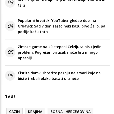
03
štiti
Popularni hrvatski YouTuber gledao duel na
04
Grbavici: Sad vidim zašto neki kažu prvo Željo, pa
poslije kažu tata
Zimske gume na 40 stepeni Celzijusa nisu jedini
05
problem: Pogrešan pritisak može biti mnogo
opasniji
Čistite dom? Obratite pažnju na stvari koje ne
06
biste trebali olako bacati u smeće
TAGS
CAZIN
KRAJINA
BOSNA I HERCEGOVINA