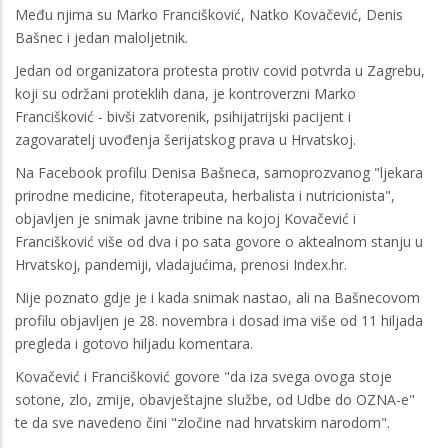
Među njima su Marko Francišković, Natko Kovačević, Denis
Bašnec i jedan maloljetnik.
Jedan od organizatora protesta protiv covid potvrda u Zagrebu,
koji su održani proteklih dana, je kontroverzni Marko
Francišković - bivši zatvorenik, psihijatrijski pacijent i
zagovaratelj uvođenja šerijatskog prava u Hrvatskoj.
Na Facebook profilu Denisa Bašneca, samoprozvanog "ljekara
prirodne medicine, fitoterapeuta, herbalista i nutricionista",
objavljen je snimak javne tribine na kojoj Kovačević i
Francišković više od dva i po sata govore o aktealnom stanju u
Hrvatskoj, pandemiji, vladajućima, prenosi Index.hr.
Nije poznato gdje je i kada snimak nastao, ali na Bašnecovom
profilu objavljen je 28. novembra i dosad ima više od 11 hiljada
pregleda i gotovo hiljadu komentara.
Kovačević i Francišković govore "da iza svega ovoga stoje
sotone, zlo, zmije, obavještajne službe, od Udbe do OZNA-e"
te da sve navedeno čini "zločine nad hrvatskim narodom".