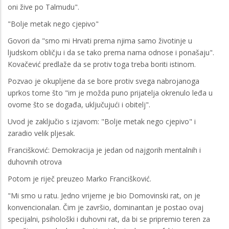
oni žive po Talmudu".
"Bolje metak nego cjepivo"
Govori da "smo mi Hrvati prema njima samo životinje u
ljudskom obličju i da se tako prema nama odnose i ponašaju".
Kovačević predlaže da se protiv toga treba boriti istinom.
Pozvao je okupljene da se bore protiv svega nabrojanoga
uprkos tome što "im je možda puno prijatelja okrenulo leđa u
ovome što se događa, uključujući i obitelj".
Uvod je zaključio s izjavom: "Bolje metak nego cjepivo" i
zaradio velik pljesak.
Francišković: Demokracija je jedan od najgorih mentalnih i
duhovnih otrova
Potom je riječ preuzeo Marko Francišković.
"Mi smo u ratu. Jedno vrijeme je bio Domovinski rat, on je
konvencionalan. Čim je završio, dominantan je postao ovaj
specijalni, psihološki i duhovni rat, da bi se pripremio teren za