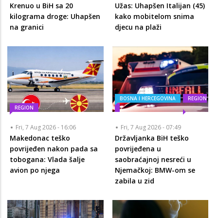
Krenuo u BiH sa 20
Užas: Uhapšen Italijan (45)
kilograma droge: Uhapšen
kako mobitelom snima
na granici
djecu na plaži
BOSNA I HERCEGOVINA
REGION
REGION
Fri, 7 Aug 2026 - 16:06
Fri, 7 Aug 2026 - 07:49
Makedonac teško
Državljanka BiH teško
povrijeđen nakon pada sa
povrijeđena u
tobogana: Vlada šalje
saobraćajnoj nesreći u
avion po njega
Njemačkoj: BMW-om se
zabila u zid