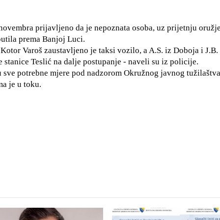
. novembra prijavljeno da je nepoznata osoba, uz prijetnju oružj
utila prema Banjoj Luci.
otor Varoš zaustavljeno je taksi vozilo, a A.S. iz Doboja i J.B. 
stanice Teslić na dalje postupanje - naveli su iz policije.
ju sve potrebne mjere pod nadzorom Okružnog javnog tužilaštva
a je u toku.