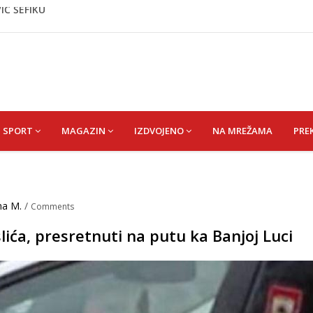
 vrata VIP događaja građanima
 1 kolu Premijer lige BiH
Budvi nakon kultnog zamaha nogom: "Nisi bio na njenom
IĆ ŠEFIKU
SPORT
MAGAZIN
IZDVOJENO
NA MREŽAMA
PRE
ma M.
/
Comments
lića, presretnuti na putu ka Banjoj Luci