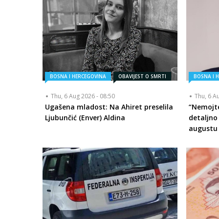
BOSNA I HERCEGOVINA
OBAVIJEST O SMRTI
BOSNA I 
Thu, 6 Aug 2026 - 08:50
Thu, 6 A
Ugašena mladost: Na Ahiret preselila
“Nemojte
Ljubunčić (Enver) Aldina
detaljno
augustu