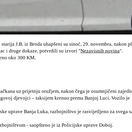
 starija J.B. iz Broda uhapšeni su sinoć, 29. novembra, nakon p
ac i druge dokaze, potvrdili su izvori "
Nezavisnih novina
".
adeno oko 300 KM.
ljačkana uz prijetnju oružjem, nakon čega je osumnjičeni zajedn
egovoj djevojci – taksijem krenuo prema Banjoj Luci. Vozilo je
ske uprave Banja Luka, razbojništvo je rasvijetljeno za svega s
zbojništvom - saopšteno je iz Policijske uprave Doboj.