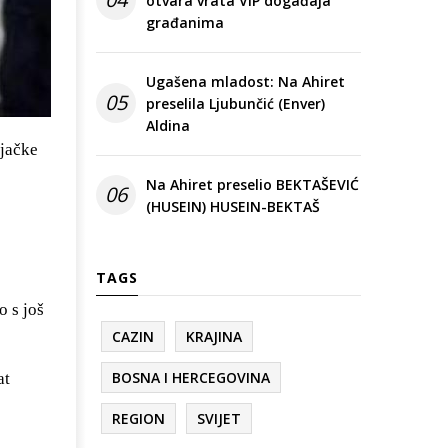
otvara vrata VIP događaja
građanima
Ugašena mladost: Na Ahiret
05
preselila Ljubunčić (Enver)
Aldina
ljačke
Na Ahiret preselio BEKTAŠEVIĆ
06
(HUSEIN) HUSEIN-BEKTAŠ
TAGS
o s još
CAZIN
KRAJINA
BOSNA I HERCEGOVINA
at
REGION
SVIJET