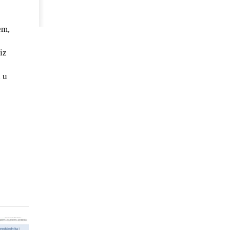
em,
iz
 u