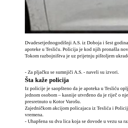
Dvadesetjednogodišnji A.S. iz Doboja i šest godina
apoteke u Tesliću. Policija je kod njih pronašla nov
Tokom razbojništva je uz prijetnju pištoljem ukr
- Za pljačku se sumnjiči A.S. - naveli su izvori.
Šta kaže policija
Iz policije je saopšteno da je apoteka u Tesliću op
jednom osobom – kasnije utvrđeno da je riječ o nj
presretnuto u Kotor Varošu.
Zajedničkom akcijom policajaca iz Teslića i Policij
vremena.
- Uhapšena su dva lica koja se dovode u vezu sa ra