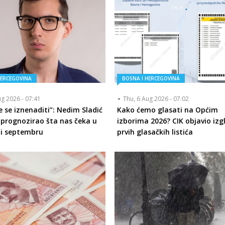
HERCEGOVINA
BOSNA I HERCEGOVINA
ug 2026 - 07:41
Thu, 6 Aug 2026 - 07:02
 se iznenaditi”: Nedim Sladić
Kako ćemo glasati na Općim
 prognozirao šta nas čeka u
izborima 2026? CIK objavio izg
 i septembru
prvih glasačkih listića