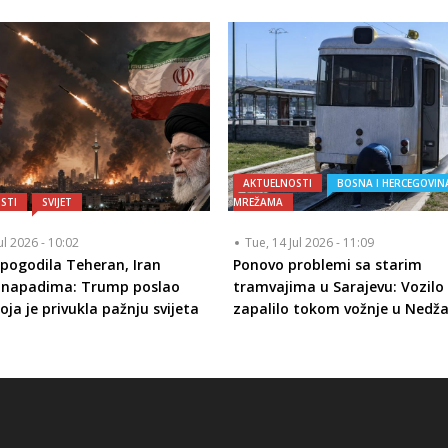
AKTUELNOSTI
BOSNA I HERCEGOVIN
STI
SVIJET
MREŽAMA
ul 2026 - 10:02
Tue, 14 Jul 2026 - 11:09
pogodila Teheran, Iran
Ponovo problemi sa starim
o napadima: Trump poslao
tramvajima u Sarajevu: Vozilo
oja je privukla pažnju svijeta
zapalilo tokom vožnje u Nedž