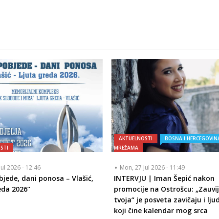
AKTUELNOSTI
BOSNA I HERCEGOVIN
STI
MREŽAMA
Jul 2026 - 12:46
Mon, 27 Jul 2026 - 11:49
bjede, dani ponosa – Vlašić,
INTERVJU | Iman Šepić nakon
eda 2026“
promocije na Ostrošcu: „Zauvi
tvoja“ je posveta zavičaju i lj
koji čine kalendar mog srca