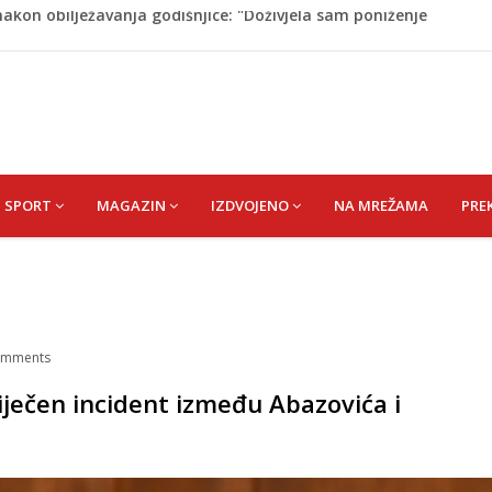
dijska Arabija već mjesec nije izvezla naftu u SAD
a nove sezone Wwin lige
tokom dojenja: Izazov s kojim se susreću mnoge mame
 Krajini narednih dana
akon obilježavanja godišnjice: "Doživjela sam poniženje
 mom sinu"
SPORT
MAGAZIN
IZDVOJENO
NA MREŽAMA
PRE
mments
iječen incident između Abazovića i