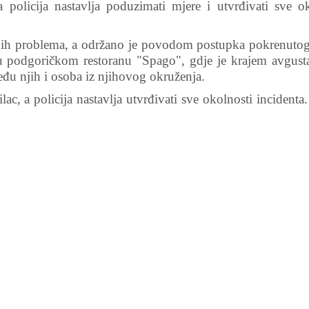
 policija nastavlja poduzimati mjere i utvrđivati sve ok
tnih problema, a održano je povodom postupka pokrenuto
u podgoričkom restoranu "Spago", gdje je krajem avgust
đu njih i osoba iz njihovog okruženja.
ac, a policija nastavlja utvrđivati sve okolnosti incident