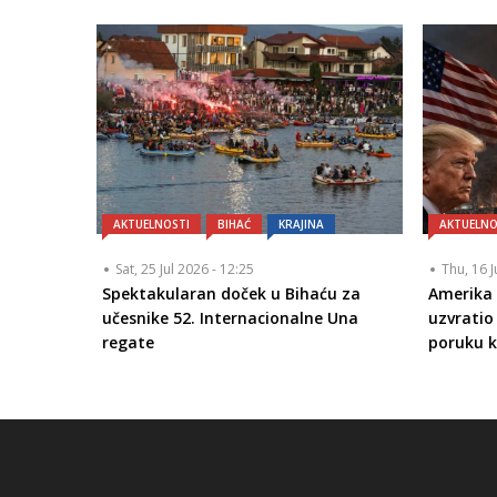
AKTUELNOSTI
BIHAĆ
KRAJINA
AKTUELNO
Sat, 25 Jul 2026 - 12:25
Thu, 16 J
Spektakularan doček u Bihaću za
Amerika 
učesnike 52. Internacionalne Una
uzvrati
regate
poruku k