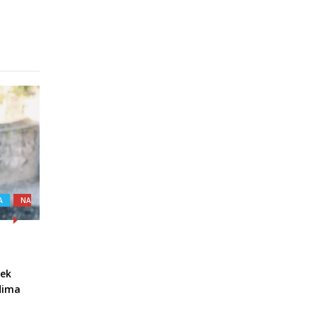
A
NA
jek
udima