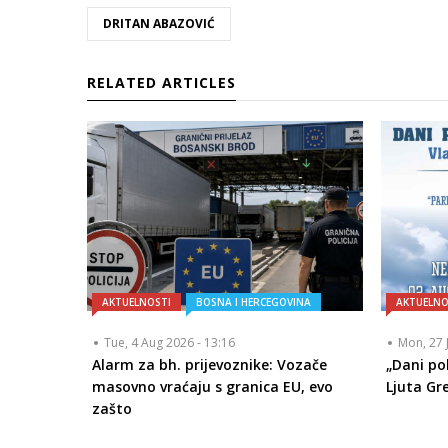
DRITAN ABAZOVIĆ
RELATED ARTICLES
AKTUELNOSTI
BOSNA I HERCEGOVINA
AKTUELNO
Tue, 4 Aug 2026 - 13:16
Mon, 27 
Alarm za bh. prijevoznike: Vozače
„Dani po
masovno vraćaju s granica EU, evo
Ljuta Gr
zašto