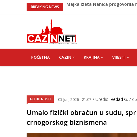
Prvi put u više od 40 godina: Sau
BREAKING NEWS
Zeljković se oglasio uoči početk
Kako povećati količinu mlijeka 
Evo kad i evo gdje nema struje u
Majka Izeta Nanića progovorila n
na mjestu gdje se odaje počast
MAIN
NAVIGATION
POČETNA
CAZIN
KRAJINA
VIJESTI
/ Uredio:
Vedad G.
/
AKTUELNOSTI
05 Jun, 2026 - 21:07
Co
Umalo fizički obračun u sudu, spr
crnogorskog biznismena