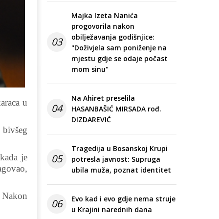
Majka Izeta Nanića
progovorila nakon
obilježavanja godišnjice:
03
"Doživjela sam poniženje na
mjestu gdje se odaje počast
mom sinu"
Na Ahiret preselila
araca u
04
HASANBAŠIĆ MIRSADA rođ.
DIZDAREVIĆ
 bivšeg
Tragedija u Bosanskoj Krupi
kada je
05
potresla javnost: Supruga
eagovao,
ubila muža, poznat identitet
ć. Nakon
Evo kad i evo gdje nema struje
06
u Krajini narednih dana