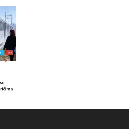
A
NA
 se
arićima