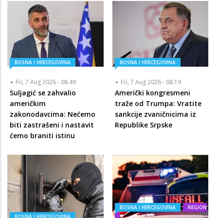
BOSNA I HERCEGOVINA
BOSNA I HERCEGOVINA
Fri, 7 Aug 2026 - 08:49
Fri, 7 Aug 2026 - 08:19
Suljagić se zahvalio
Američki kongresmeni
američkim
traže od Trumpa: Vratite
zakonodavcima: Nećemo
sankcije zvaničnicima iz
biti zastrašeni i nastavit
Republike Srpske
ćemo braniti istinu
BOSNA I HERCEGOVINA
REGION
BOSNA I HERCEGOVINA