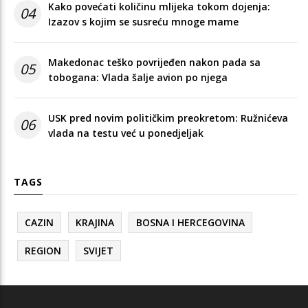
Kako povećati količinu mlijeka tokom dojenja:
04
Izazov s kojim se susreću mnoge mame
Makedonac teško povrijeđen nakon pada sa
05
tobogana: Vlada šalje avion po njega
USK pred novim političkim preokretom: Ružnićeva
06
vlada na testu već u ponedjeljak
TAGS
CAZIN
KRAJINA
BOSNA I HERCEGOVINA
REGION
SVIJET