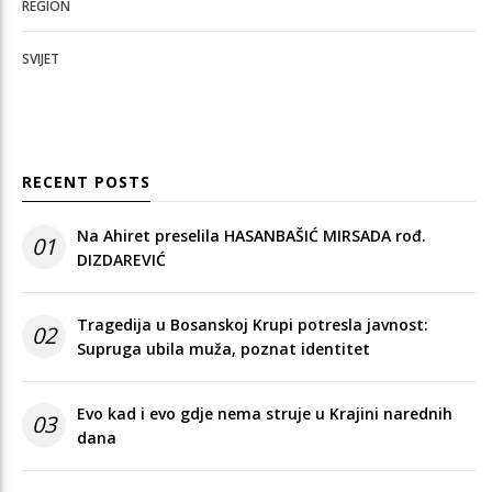
REGION
SVIJET
RECENT POSTS
Na Ahiret preselila HASANBAŠIĆ MIRSADA rođ.
01
DIZDAREVIĆ
Tragedija u Bosanskoj Krupi potresla javnost:
02
Supruga ubila muža, poznat identitet
Evo kad i evo gdje nema struje u Krajini narednih
03
dana