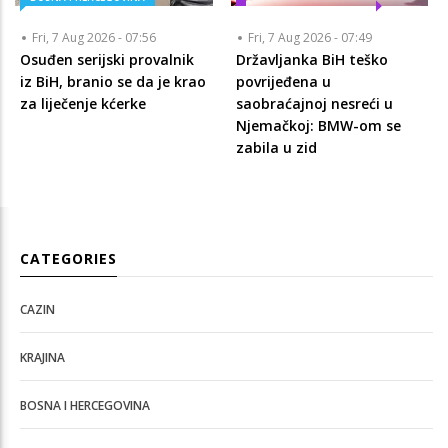
Fri, 7 Aug 2026 - 07:56
Fri, 7 Aug 2026 - 07:49
Osuđen serijski provalnik
Državljanka BiH teško
iz BiH, branio se da je krao
povrijeđena u
za liječenje kćerke
saobraćajnoj nesreći u
Njemačkoj: BMW-om se
zabila u zid
CATEGORIES
CAZIN
KRAJINA
BOSNA I HERCEGOVINA