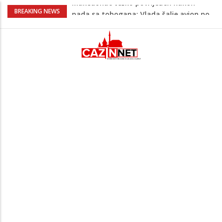
Kako povećati količinu mlijeka tokom
BREAKING NEWS
dojenja: Izazov s kojim se susreću mnoge
mame
Evo kad i evo gdje nema struje u Krajini
narednih dana
Tragedija u Bosanskoj Krupi potresla
javnost: Supruga ubila muža, poznat
identitet
Na Ahiret preselila HASANBAŠIĆ MIRSADA
rođ. DIZDAREVIĆ
Makedonac teško povrijeđen nakon
pada sa tobogana: Vlada šalje avion po
njega