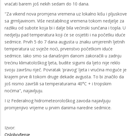
vraćati barem još nekih sedam do 10 dana.
"Za vikend nova promjena vremena uz lokalno kišu i pljuskove
sa grmljavinom. Više nestabilnog vremena tokom nedjelje za
razliku od subote koja bi i dalje bila većinski sunčana i topla. U
nedjelju pad temperatura koji će se osjetiti i na početku iduće
sedmice. Prvih 5 do 7 dana augusta u znaku umjerenih ljetnih
temperatura uz svježe noći, prvenstvo početkom iduće
sedmice. Iako smo sa današnjim danom zakoračili u zadnju
trećinu klimatološkog ljeta, budite sigurni da ljeto nije reklo
svoju završnu riječ. Povratak 'pravog' ljeta i vrućina moguće je
krajem prve ili tokom druge dekade avgusta. To bi značilo da
još nismo završili sa temperaturama 40°C + i tropskim
noćima", najavljuju.
I iz Federalnog hidrometeorološkog zavoda najavljuju
promjenjivo vrijeme u prvim danima naredne sedmice.
Izvor:
Oslobođenje