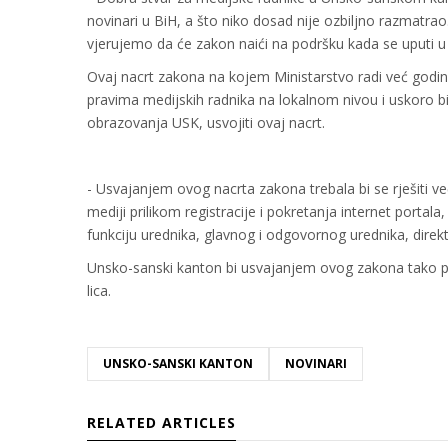
novinari u BiH, a što niko dosad nije ozbiljno razmatrao
vjerujemo da će zakon naići na podršku kada se uputi u
Ovaj nacrt zakona na kojem Ministarstvo radi već godinu 
pravima medijskih radnika na lokalnom nivou i uskoro bi
obrazovanja USK, usvojiti ovaj nacrt.
- Usvajanjem ovog nacrta zakona trebala bi se rješiti v
mediji prilikom registracije i pokretanja internet porta
funkciju urednika, glavnog i odgovornog urednika, direkt
Unsko-sanski kanton bi usvajanjem ovog zakona tako po
lica.
UNSKO-SANSKI KANTON
NOVINARI
RELATED ARTICLES