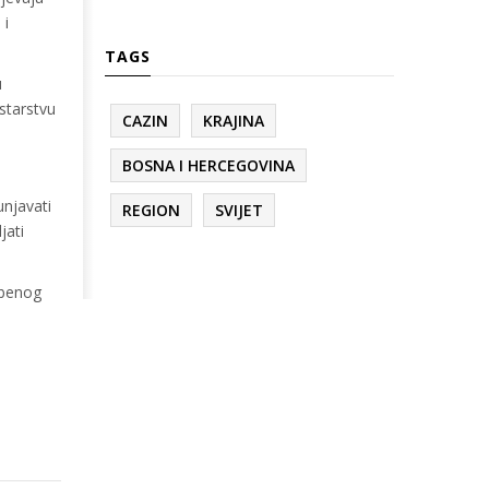
 i
TAGS
u
starstvu
CAZIN
KRAJINA
BOSNA I HERCEGOVINA
unjavati
REGION
SVIJET
jati
žbenog