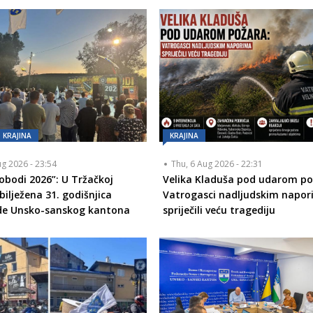
KRAJINA
KRAJINA
ug 2026 - 23:54
Thu, 6 Aug 2026 - 22:31
lobodi 2026”: U Tržačkoj
Velika Kladuša pod udarom po
bilježena 31. godišnjica
Vatrogasci nadljudskim napo
de Unsko-sanskog kantona
spriječili veću tragediju