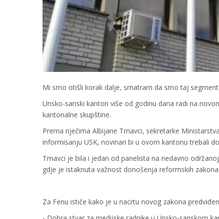
Mi smo otišli korak dalje, smatram da smo taj segment d
Unsko-sanski kanton više od godinu dana radi na novom
kantonalne skupštine.
Prema riječima Albijane Trnavci, sekretarke Ministarst
informisanju USK, novinari bi u ovom kantonu trebali dob
Trnavci je bila i jedan od panelista na nedavno održano
gdje je istaknuta važnost donošenja reformskih zakona 
Za Fenu ističe kako je u nacrtu novog zakona predviđena
- Dobra stvar za medijske radnike u Unsko-sanskom kanton