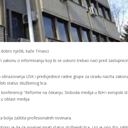
obro riješili, kaže Trnavci
 zakonu o informisanju koji bi se uskoro trebao naći pred zastupnic
va obrazovanja USK i predsjednice radne grupe za izradu nacrta zakon
iti status sliužbenog lica.
j konferenciji “Reforme na čekanju: Sloboda medija u BiH i evropski st
u oblast medija.
 bolja zaštita profesionalnih novinara.
u je da će novinari imati status službenih lica, i to je ono što zaht