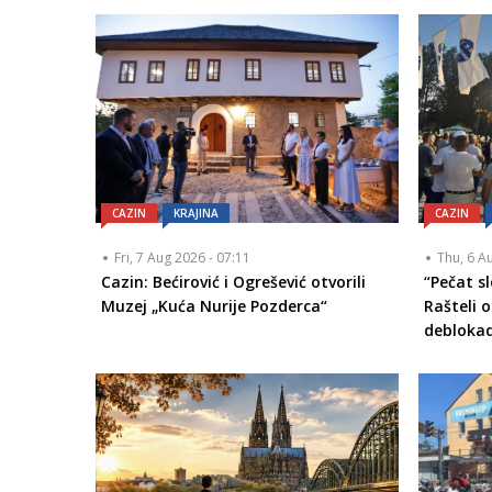
CAZIN
KRAJINA
CAZIN
Fri, 7 Aug 2026 - 07:11
Thu, 6 A
Cazin: Bećirović i Ogrešević otvorili
“Pečat s
Muzej „Kuća Nurije Pozderca“
Rašteli o
debloka