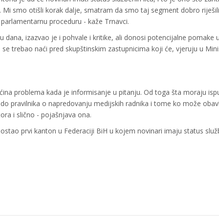
. Mi smo otišli korak dalje, smatram da smo taj segment dobro riješili
 parlamentarnu proceduru - kaže Trnavci.
dana, izazvao je i pohvale i kritike, ali donosi potencijalne pomake 
 se trebao naći pred skupštinskim zastupnicima koji će, vjeruju u Mini
ećina problema kada je informisanje u pitanju. Od toga šta moraju isp
la, do pravilnika o napredovanju medijskih radnika i tome ko može obavl
ora i slično - pojašnjava ona.
stao prvi kanton u Federaciji BiH u kojem novinari imaju status slu