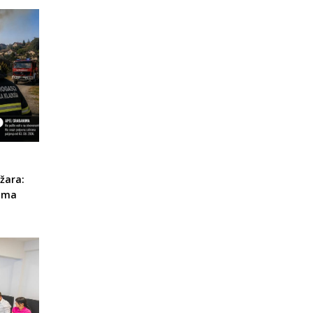
žara:
rima