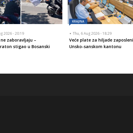
KRAJINA
ug 2026 - 20:19
Thu, 6 Aug 2026 - 18:29
 ne zaboravljaju –
Veće plate za hiljade zaposlen
aton stigao u Bosanski
Unsko-sanskom kantonu