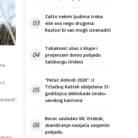
Zašto nekim ljudima treba
03
više sna nego drugima:
Razlozi bi vas mogli iznenaditi
Tabaković ušao s klupe i
04
prvijencem donio pobjedu
Salzburgu (Video)
ima
“Pečat slobodi 2026”: U
a o
Tržačkoj Rašteli obilježena 31.
05
godišnjica deblokade Unsko-
andardi”,
sanskog kantona
Borac savladao ML Vitebsk,
06
skandiranje navijača zasjenilo
pobjedu
ijevaju