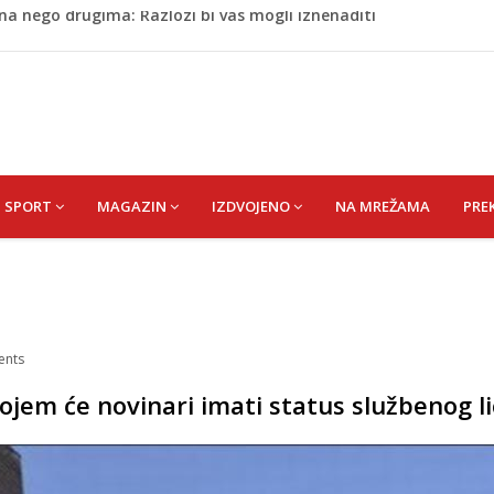
 Da su odabrali drugu reprezentaciju onda bi "birali", a ne
rili Muzej „Kuća Nurije Pozderca“
cem donio pobjedu Salzburgu (Video)
 Rašteli obilježena 31. godišnjica deblokade Unsko-sanskog
na nego drugima: Razlozi bi vas mogli iznenaditi
SPORT
MAGAZIN
IZDVOJENO
NA MREŽAMA
PRE
nts
ojem će novinari imati status službenog l