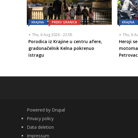
KRAJINA
PREKO GRANICA
KRAJINA
Thu, 6 Aug 2026 - 22:05
Thu, 6 A
Porodica iz Krajine u centru afere,
Heroji se
gradonačelnik Kelna pokrenuo
motomar
istragu
Petrovac
Powered by
Drupal
FOOTER
Privacy policy
Data deletion
Impressum