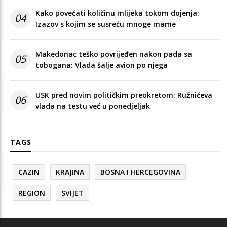
Kako povećati količinu mlijeka tokom dojenja:
04
Izazov s kojim se susreću mnoge mame
Makedonac teško povrijeđen nakon pada sa
05
tobogana: Vlada šalje avion po njega
USK pred novim političkim preokretom: Ružnićeva
06
vlada na testu već u ponedjeljak
TAGS
CAZIN
KRAJINA
BOSNA I HERCEGOVINA
REGION
SVIJET