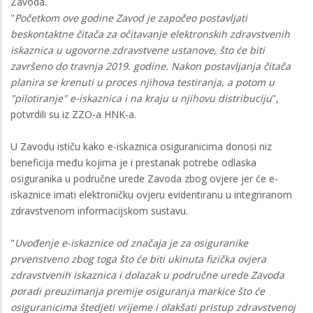
Zavoda.
"
Početkom ove godine Zavod je započeo postavljati
beskontaktne čitača za očitavanje elektronskih zdravstvenih
iskaznica u ugovorne zdravstvene ustanove, što će biti
završeno do travnja 2019. godine. Nakon postavljanja čitača
planira se krenuti u proces njihova testiranja, a potom u
"pilotiranje" e-iskaznica i na kraju u njihovu distribuciju
",
potvrdili su iz ZZO-a HNK-a.
U Zavodu ističu kako e-iskaznica osiguranicima donosi niz
beneficija među kojima je i prestanak potrebe odlaska
osiguranika u područne urede Zavoda zbog ovjere jer će e-
iskaznice imati elektroničku ovjeru evidentiranu u integriranom
zdravstvenom informacijskom sustavu.
"
Uvođenje e-iskaznice od značaja je za osiguranike
prvenstveno zbog toga što će biti ukinuta fizička ovjera
zdravstvenih iskaznica i dolazak u područne urede Zavoda
poradi preuzimanja premije osiguranja markice što će
osiguranicima štedjeti vrijeme i olakšati pristup zdravstvenoj