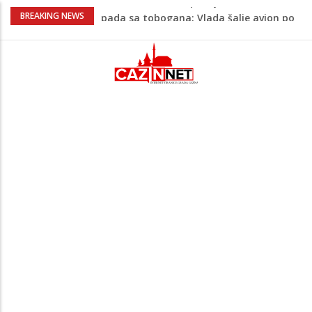
Kako povećati količinu mlijeka tokom
BREAKING NEWS
dojenja: Izazov s kojim se susreću mnoge
mame
Evo kad i evo gdje nema struje u Krajini
narednih dana
Tragedija u Bosanskoj Krupi potresla
javnost: Supruga ubila muža, poznat
identitet
Na Ahiret preselila HASANBAŠIĆ MIRSADA
rođ. DIZDAREVIĆ
Makedonac teško povrijeđen nakon
pada sa tobogana: Vlada šalje avion po
njega