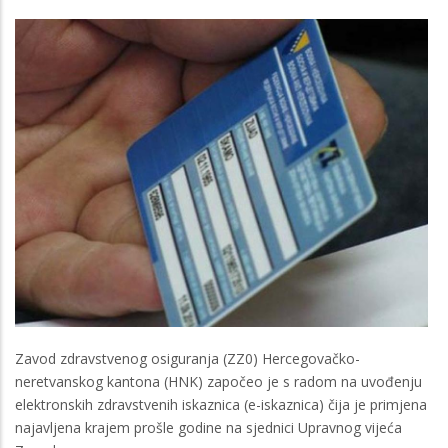
Zavod zdravstvenog osiguranja (ZZ0) Hercegovačko-
neretvanskog kantona (HNK) započeo je s radom na uvođenju
elektronskih zdravstvenih iskaznica (e-iskaznica) čija je primjena
najavljena krajem prošle godine na sjednici Upravnog vijeća