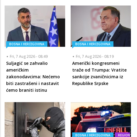
BOSNA I HERCEGOVINA
BOSNA I HERCEGOVINA
Fri, 7 Aug 2026 - 08:49
Fri, 7 Aug 2026 - 08:19
Suljagić se zahvalio
Američki kongresmeni
američkim
traže od Trumpa: Vratite
zakonodavcima: Nećemo
sankcije zvaničnicima iz
biti zastrašeni i nastavit
Republike Srpske
ćemo braniti istinu
BOSNA I HERCEGOVINA
REGION