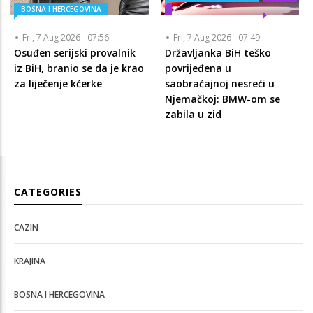
BOSNA I HERCEGOVINA
Fri, 7 Aug 2026 - 07:56
Fri, 7 Aug 2026 - 07:49
Osuđen serijski provalnik
Državljanka BiH teško
iz BiH, branio se da je krao
povrijeđena u
za liječenje kćerke
saobraćajnoj nesreći u
Njemačkoj: BMW-om se
zabila u zid
CATEGORIES
CAZIN
KRAJINA
BOSNA I HERCEGOVINA