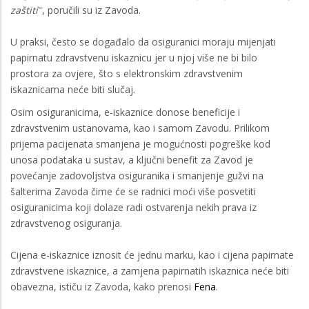
zaštiti
", poručili su iz Zavoda.
U praksi, često se događalo da osiguranici moraju mijenjati
papirnatu zdravstvenu iskaznicu jer u njoj više ne bi bilo
prostora za ovjere, što s elektronskim zdravstvenim
iskaznicama neće biti slučaj.
Osim osiguranicima, e-iskaznice donose beneficije i
zdravstvenim ustanovama, kao i samom Zavodu. Prilikom
prijema pacijenata smanjena je mogućnosti pogreške kod
unosa podataka u sustav, a ključni benefit za Zavod je
povećanje zadovoljstva osiguranika i smanjenje gužvi na
šalterima Zavoda čime će se radnici moći više posvetiti
osiguranicima koji dolaze radi ostvarenja nekih prava iz
zdravstvenog osiguranja.
Cijena e-iskaznice iznosit će jednu marku, kao i cijena papirnate
zdravstvene iskaznice, a zamjena papirnatih iskaznica neće biti
obavezna, ističu iz Zavoda, kako prenosi
Fena
.