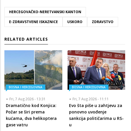
HERCEGOVAČKO-NERETVANSKI KANTON
E-ZDRAVSTVENE ISKAZNICE
USKORO
ZDRAVSTVO
RELATED ARTICLES
BOSNA I HERCEGOVINA
BOSNA I HERCEGOVINA
Fri, 7 Aug 2026 - 13:31
Fri, 7 Aug 2026 - 11:11
Dramatično kod Konjica:
Evo šta piše u zahtjevu za
Požar se širi prema
ponovno uvođenje
kućama, dva helikoptera
sankcija političarima u RS-
gase vatru
u