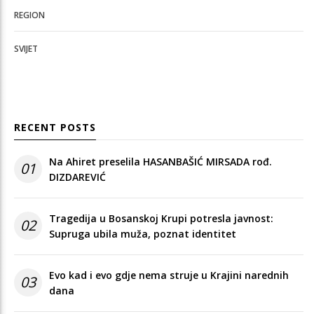
REGION
SVIJET
RECENT POSTS
Na Ahiret preselila HASANBAŠIĆ MIRSADA rođ.
01
DIZDAREVIĆ
Tragedija u Bosanskoj Krupi potresla javnost:
02
Supruga ubila muža, poznat identitet
Evo kad i evo gdje nema struje u Krajini narednih
03
dana