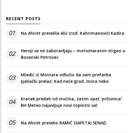
RECENT POSTS
01
Na Ahiret preselila Alić (rođ. Kahrimanović) Kadira
Heroji se ne zaboravljaju – motomaraton stigao u
02
Bosanski Petrovac
Mladić iz Mostara odlučio da sam prefarba
03
pješački prelaz: Kad neće grad, mora neko
Kratak predah od vrućina, zatim opet 'pržionica':
04
BH Meteo najavljuje novi toplotni val
05
Na Ahiret preselio RAMIĆ (SAFETA) SENAD