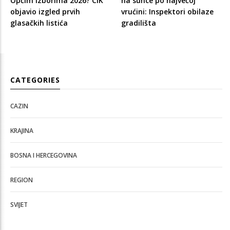
Općim izborima 2026? CIK
na sunce po najvećoj
objavio izgled prvih
vrućini: Inspektori obilaze
glasačkih listića
gradilišta
CATEGORIES
CAZIN
KRAJINA
BOSNA I HERCEGOVINA
REGION
SVIJET