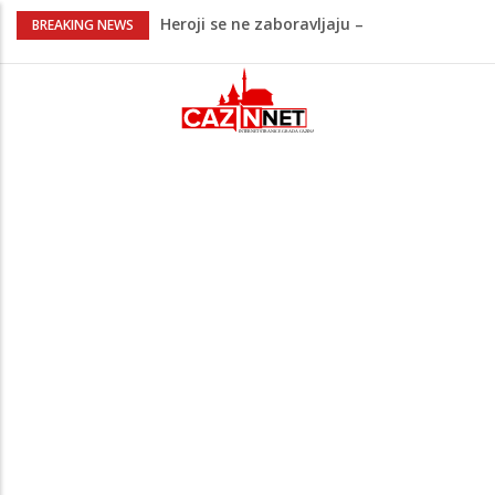
Heroji se ne zaboravljaju –
BREAKING NEWS
motomaraton stigao u Bosanski
Petrovac
Video/ Severina prekinula koncert i
poslala poruku o Srebrenici: Kad svi
priznamo genocid, bit ćemo sretne i
vesele države
Na Ahiret preselio RAMIĆ (SAFETA) SENAD
Kratak predah od vrućina, zatim opet
'pržionica': BH Meteo najavljuje novi
toplotni val
Na Ahiret preselila Alić (rođ.
Kahrimanović) Kadira