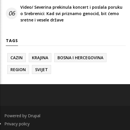
Video/ Severina prekinula koncert i poslala poruku
06
o Srebrenici: Kad svi priznamo genocid, bit ćemo
sretne i vesele države
TAGS
CAZIN
KRAJINA
BOSNA I HERCEGOVINA
REGION
SVIJET
Powered by
Drupal
FOOTER
Privacy policy