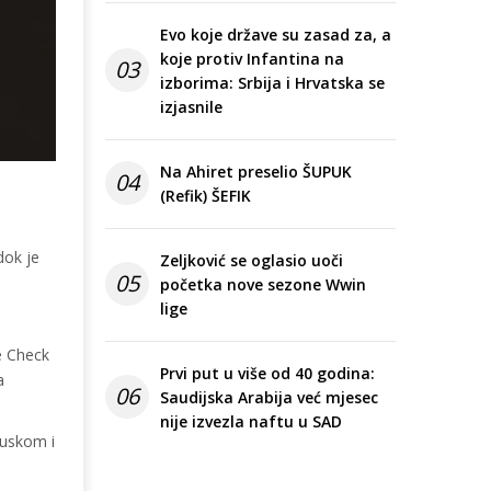
Evo koje države su zasad za, a
koje protiv Infantina na
03
izborima: Srbija i Hrvatska se
izjasnile
Na Ahiret preselio ŠUPUK
04
(Refik) ŠEFIK
dok je
Zeljković se oglasio uoči
05
početka nove sezone Wwin
lige
e Check
Prvi put u više od 40 godina:
a
06
Saudijska Arabija već mjesec
nije izvezla naftu u SAD
 ruskom i