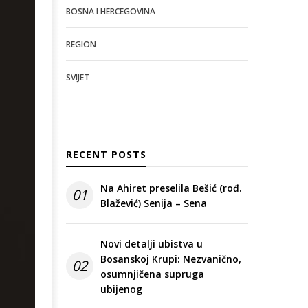
BOSNA I HERCEGOVINA
REGION
SVIJET
RECENT POSTS
Na Ahiret preselila Bešić (rođ.
01
Blažević) Senija – Sena
Novi detalji ubistva u
Bosanskoj Krupi: Nezvanično,
02
osumnjičena supruga
ubijenog