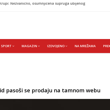
ažević) Senija – Sena
ŠEFIK
je protiv Infantina na izborima: Srbija i Hrvatska se
akon obilježavanja godišnjice: "Doživjela sam poniženje
 mom sinu"
j Krupi: Nezvanično, osumnjičena supruga ubijenog
SPORT
MAGAZIN
IZDVOJENO
NA MREŽAMA
PRE
ovid pasoši se prodaju na tamnom webu