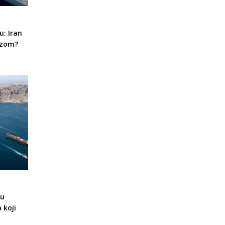
u: Iran
uzom?
gu
 koji