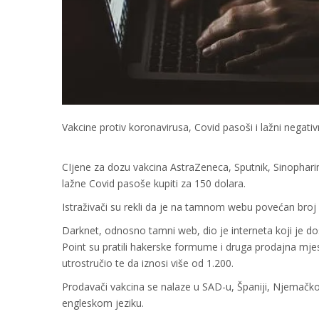
Vakcine protiv koronavirusa, Covid pasoši i lažni negat
CIjene za dozu vakcina AstraZeneca, Sputnik, Sinophari
lažne Covid pasoše kupiti za 150 dolara.
Istraživači su rekli da je na tamnom webu povećan broj 
Darknet, odnosno tamni web, dio je interneta koji je d
Point su pratili hakerske formume i druga prodajna mjes
utrostručio te da iznosi više od 1.200.
Prodavači vakcina se nalaze u SAD-u, Španiji, Njemačkoj, 
engleskom jeziku.