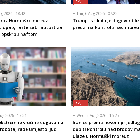
SVIJET
ug 2026 - 18:42
Thu, 6 Aug 2026 - 07:22
kroz Hormuški moreuz
Trump tvrdi da je dogovor bliz
o opao, raste zabrinutost za
preuzima kontrolu nad more
u opskrbu naftom
SVIJET
ug 2026 - 17:51
Wed, 5 Aug 2026 - 16:25
ekstremne vrućine odgovorila
Iran će prema novom prijedlo
robota, rade umjesto ljudi
dobiti kontrolu nad brodovima
ulaze u Hormuški moreuz