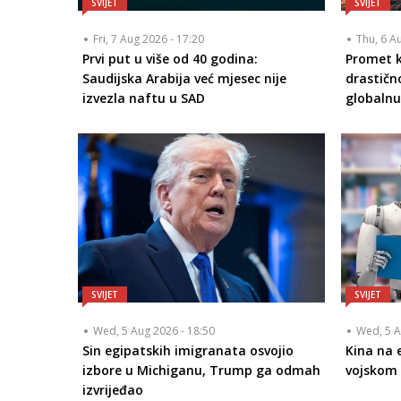
SVIJET
SVIJET
Fri, 7 Aug 2026 - 17:20
Thu, 6 A
Prvi put u više od 40 godina:
Promet 
Saudijska Arabija već mjesec nije
drastičn
izvezla naftu u SAD
globaln
SVIJET
SVIJET
Wed, 5 Aug 2026 - 18:50
Wed, 5 A
Sin egipatskih imigranata osvojio
Kina na 
izbore u Michiganu, Trump ga odmah
vojskom 
izvrijeđao