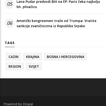
Lana Pudar predvodi BiH na EP: Pariz čeka najbolju
05
bh. plivačicu
Američki kongresmeni traže od Trumpa: Vratite
06
sankcije zvaničnicima iz Republike Srpske
TAGS
CAZIN
KRAJINA
BOSNA I HERCEGOVINA
REGION
SVIJET
Powered by
Drupal