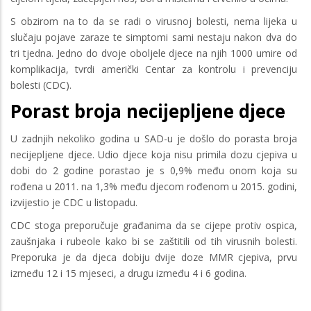
S obzirom na to da se radi o virusnoj bolesti, nema lijeka u
slučaju pojave zaraze te simptomi sami nestaju nakon dva do
tri tjedna. Jedno do dvoje oboljele djece na njih 1000 umire od
komplikacija, tvrdi američki Centar za kontrolu i prevenciju
bolesti (CDC).
Porast broja necijepljene djece
U zadnjih nekoliko godina u SAD-u je došlo do porasta broja
necijepljene djece. Udio djece koja nisu primila dozu cjepiva u
dobi do 2 godine porastao je s 0,9% među onom koja su
rođena u 2011. na 1,3% među djecom rođenom u 2015. godini,
izvijestio je CDC u listopadu.
CDC stoga preporučuje građanima da se cijepe protiv ospica,
zaušnjaka i rubeole kako bi se zaštitili od tih virusnih bolesti.
Preporuka je da djeca dobiju dvije doze MMR cjepiva, prvu
između 12 i 15 mjeseci, a drugu između 4 i 6 godina.