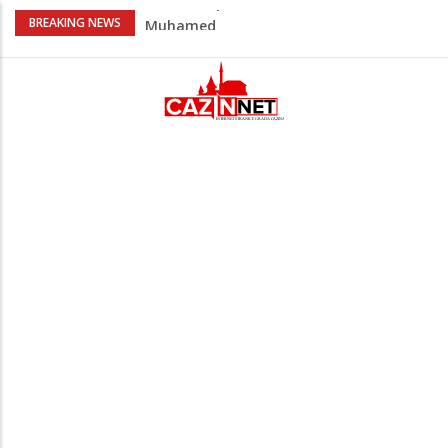
U Americi na Ahiret preselila Dervišević
BREAKING NEWS
(r. Aličajić, otac Muharem) Mine
Milionske odluke na sjednici Vlade USK:
Evo kome je dodijeljen novac
Američki kongresmeni traže od Trumpa:
Vratite sankcije zvaničnicima iz
Republike Srpske
Lana Pudar predvodi BiH na EP: Pariz
čeka najbolju bh. plivačicu
Na Ahiret preselio Veladžić (Abid)
Muhamed