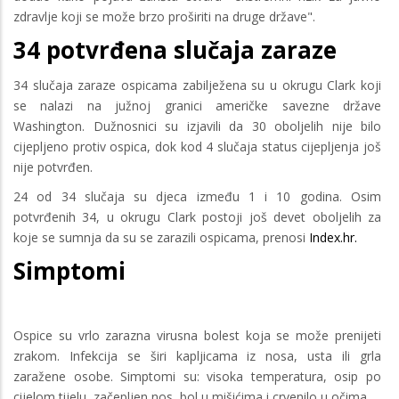
zdravlje koji se može brzo proširiti na druge države".
34 potvrđena slučaja zaraze
34 slučaja zaraze ospicama zabilježena su u okrugu Clark koji
se nalazi na južnoj granici američke savezne države
Washington. Dužnosnici su izjavili da 30 oboljelih nije bilo
cijepljeno protiv ospica, dok kod 4 slučaja status cijepljenja još
nije potvrđen.
24 od 34 slučaja su djeca između 1 i 10 godina. Osim
potvrđenih 34, u okrugu Clark postoji još devet oboljelih za
koje se sumnja da su se zarazili ospicama, prenosi
Index.hr.
Simptomi
Ospice su vrlo zarazna virusna bolest koja se može prenijeti
zrakom. Infekcija se širi kapljicama iz nosa, usta ili grla
zaražene osobe. Simptomi su: visoka temperatura, osip po
cijelom tijelu, začepljen nos, bol u mišićima i crvenilo u očima.