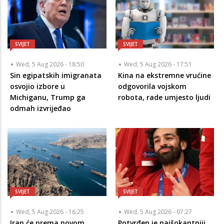
SVIJET
SVIJET
Wed, 5 Aug 2026 - 18:50
Wed, 5 Aug 2026 - 17:51
Sin egipatskih imigranata
Kina na ekstremne vrućine
osvojio izbore u
odgovorila vojskom
Michiganu, Trump ga
robota, rade umjesto ljudi
odmah izvrijeđao
SVIJET
SVIJET
Wed, 5 Aug 2026 - 16:25
Wed, 5 Aug 2026 - 07:27
Iran će prema novom
Potvrđen je najšokantniji