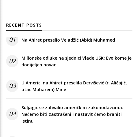
RECENT POSTS
01
Na Ahiret preselio Veladžić (Abid) Muhamed
Milionske odluke na sjednici Vlade USK: Evo kome je
02
dodijeljen novac
U Americi na Ahiret preselila Dervišević (r. Aličajić,
03
otac Muharem) Mine
Suljagić se zahvalio američkim zakonodavcima:
04
Nećemo biti zastrašeni i nastavit ćemo braniti
istinu