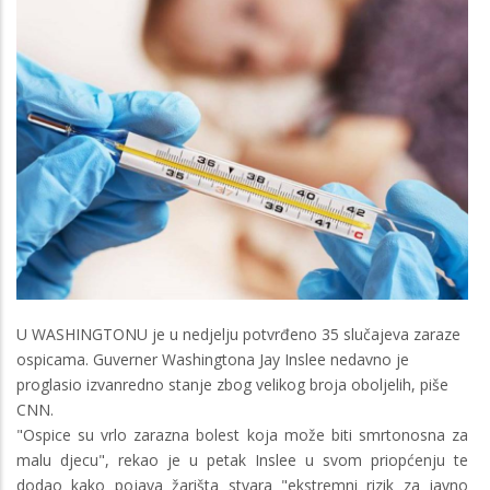
U WASHINGTONU je u nedjelju potvrđeno 35 slučajeva zaraze
ospicama. Guverner Washingtona Jay Inslee nedavno je
proglasio izvanredno stanje zbog velikog broja oboljelih, piše
CNN.
"Ospice su vrlo zarazna bolest koja može biti smrtonosna za
malu djecu", rekao je u petak Inslee u svom priopćenju te
dodao kako pojava žarišta stvara "ekstremni rizik za javno