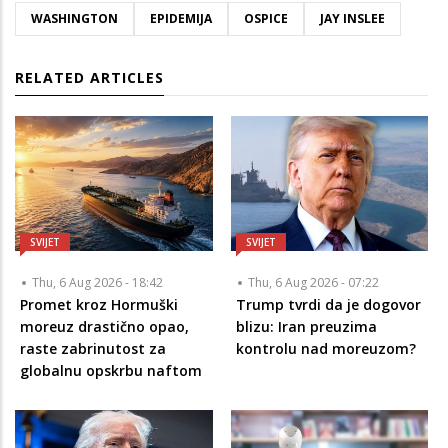
WASHINGTON
EPIDEMIJA
OSPICE
JAY INSLEE
RELATED ARTICLES
SVIJET
SVIJET
Thu, 6 Aug 2026 - 18:42
Thu, 6 Aug 2026 - 07:22
Promet kroz Hormuški
Trump tvrdi da je dogovor
moreuz drastično opao,
blizu: Iran preuzima
raste zabrinutost za
kontrolu nad moreuzom?
globalnu opskrbu naftom