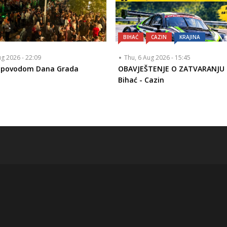
BIHAĆ
CAZIN
KRAJINA
ug 2026 - 22:09
Thu, 6 Aug 2026 - 15:45
a povodom Dana Grada
OBAVJEŠTENJE O ZATVARANJU
Bihać - Cazin