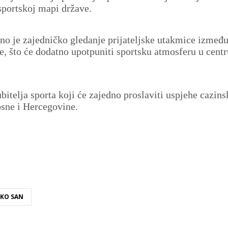
sportskoj mapi države.
no je zajedničko gledanje prijateljske utakmice izmeđ
, što će dodatno upotpuniti sportsku atmosferu u centr
ubitelja sporta koji će zajedno proslaviti uspjehe cazins
osne i Hercegovine.
KO SAN