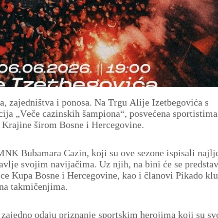
ta, zajedništva i ponosa. Na Trgu Alije Izetbegovića s
cija „Veče cazinskih šampiona“, posvećena sportistima
i Krajine širom Bosne i Hercegovine.
 MNK Bubamara Cazin, koji su ove sezone ispisali najlj
lavlje svojim navijačima. Uz njih, na bini će se predstavi
ce Kupa Bosne i Hercegovine, kao i članovi Pikado kl
e na takmičenjima.
 zajedno odaju priznanje sportskim herojima koji su s