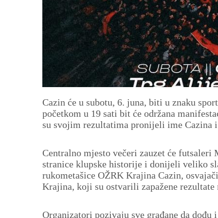
Cazin će u subotu, 6. juna, biti u znaku spor
početkom u 19 sati bit će održana manifesta
su svojim rezultatima pronijeli ime Cazina 
Centralno mjesto večeri zauzet će futsaleri
stranice klupske historije i donijeli veliko s
rukometašice OŽRK Krajina Cazin, osvajači
Krajina, koji su ostvarili zapažene rezultat
Organizatori pozivaju sve građane da dođu i