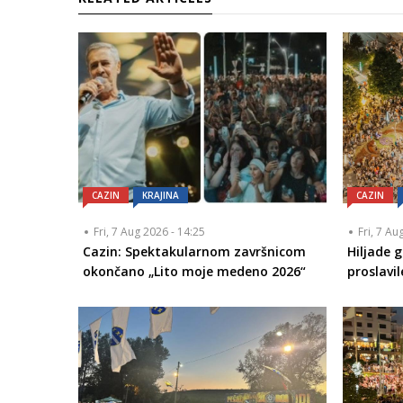
CAZIN
KRAJINA
CAZIN
Fri, 7 Aug 2026 - 14:25
Fri, 7 Au
Cazin: Spektakularnom završnicom
Hiljade 
okončano „Lito moje medeno 2026“
proslavi