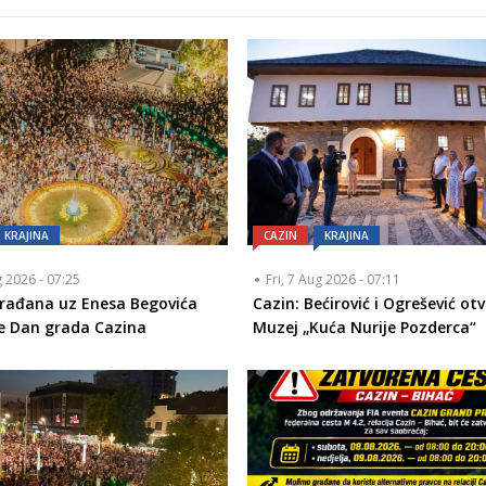
KRAJINA
CAZIN
KRAJINA
g 2026 - 07:25
Fri, 7 Aug 2026 - 07:11
građana uz Enesa Begovića
Cazin: Bećirović i Ogrešević otvo
le Dan grada Cazina
Muzej „Kuća Nurije Pozderca“