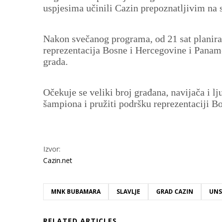
uspjesima učinili Cazin prepoznatljivim na 
Nakon svečanog programa, od 21 sat planira
reprezentacija Bosne i Hercegovine i Paname
grada.
Očekuje se veliki broj građana, navijača i lj
šampiona i pružiti podršku reprezentaciji B
Izvor:
Cazin.net
MNK BUBAMARA
SLAVLJE
GRAD CAZIN
UNS
RELATED ARTICLES