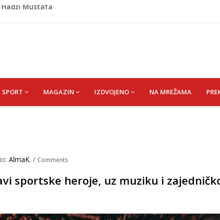
o prozvali rukovodstvo FK Sarajevo
om okončano „Lito moje medeno 2026“
 Hata
Asima
) Hadži Mustafa
SPORT
MAGAZIN
IZDVOJENO
NA MREŽAMA
PRE
io:
AlmaK.
/
Comments
vi sportske heroje, uz muziku i zajedničk