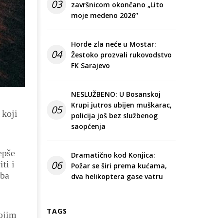
03
završnicom okončano „Lito
moje medeno 2026“
Horde zla neće u Mostar:
04
Žestoko prozvali rukovodstvo
FK Sarajevo
NESLUŽBENO: U Bosanskoj
Krupi jutros ubijen muškarac,
05
 koji
policija još bez službenog
saopćenja
epše
Dramatično kod Konjica:
ti i
06
Požar se širi prema kućama,
uba
dva helikoptera gase vatru
TAGS
vojim