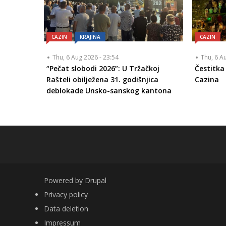
CAZIN
KRAJINA
CAZIN
Thu, 6 Aug 2026 - 23:54
Thu, 6 A
“Pečat slobodi 2026”: U Tržačkoj
Čestitk
Rašteli obilježena 31. godišnjica
Cazina
deblokade Unsko-sanskog kantona
Powered by
Drupal
FOOTER
Privacy policy
Data deletion
Impressum