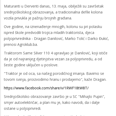
Maturanti u Derventi danas, 13. maja, obilježili su završetak
srednjoškolskog obrazovanja, a tradicionalna defile kolona
vozila privukla je pažnju brojnih građana.
Ove godine, na iznenađenje mnogih, kolonu su pri polasku
ispred škole predvodili trojica mladih traktorista, djeca
poljoprivrednika - Dragan Danilović, Marko Tolić i Darko Đukić,
prenosi Agroklub.ba.
Traktorom Same Silver 110 4 upravljao je Danilović, koji ističe
da je od najranijeg djetinjstva vezan za poljoprivredu, a od
šeste godine uključen u poslove.
"Traktor je od oca, sa našeg porodičnog imanja. Bavimo se
tovom svinja, proizvodimo hranu i prodajemo", kaže Dragan.
https://www.facebook.com/share/v/1RWF18tW8T/
Srednjoškolsko obrazovanje završio je u SC "Mihajlo Pupin",
smjer autoelektričar, a plan mu je, kako navodi, da i dalje
ostane u poljoprivredi.