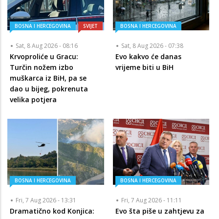
BOSNA I HERCEGOVINA
SVIJET
BOSNA I HERCEGOVINA
Sat, 8 Aug 2026 - 08:16
Sat, 8 Aug 2026 - 07:38
Krvoproliće u Gracu:
Evo kakvo će danas
Turčin nožem izbo
vrijeme biti u BiH
muškarca iz BiH, pa se
dao u bijeg, pokrenuta
velika potjera
BOSNA I HERCEGOVINA
BOSNA I HERCEGOVINA
Fri, 7 Aug 2026 - 13:31
Fri, 7 Aug 2026 - 11:11
Dramatično kod Konjica:
Evo šta piše u zahtjevu za