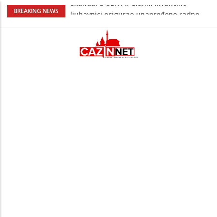
Kuhar otkrio kako pripremiti jaja
BREAKING NEWS
savršenog okusa bez korištenja tave
Stvari koje su djeca 80-ih radila bez
pitanja, a danas moraju tražiti
dopuštenje
Dječak ukrasio zlatnog retrivera
naljepnicama, njegova reakcija je hit
(VIDEO)
Skupština Čelika podržala izgradnju
Nacionalnog stadiona u Zenici, ali pod
određenim uslovima u korist kluba
Skandal u UEFA-i: Gianni Infantino
ljubavnici osigurao unapređeno radno
mjesto i visoku platu