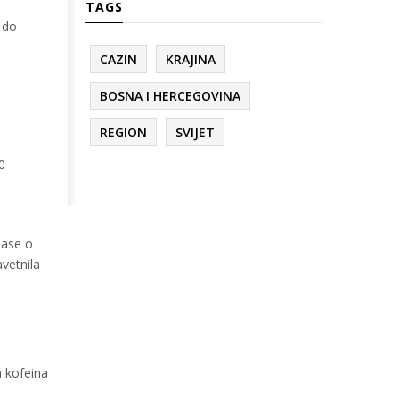
TAGS
 do
CAZIN
KRAJINA
BOSNA I HERCEGOVINA
REGION
SVIJET
0
lase o
avetnila
a kofeina