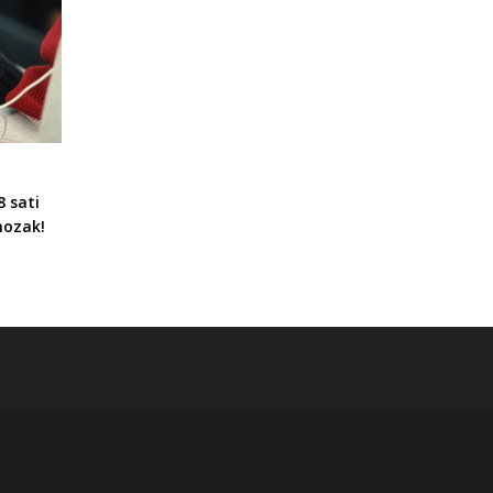
8 sati
mozak!