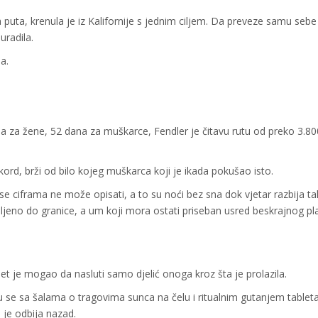
puta, krenula je iz Kalifornije s jednim ciljem. Da preveze samu sebe
uradila.
a.
na za žene, 52 dana za muškarce, Fendler je čitavu rutu od preko 3.80
kord, brži od bilo kojeg muškarca koji je ikada pokušao isto.
 se ciframa ne može opisati, a to su noći bez sna dok vjetar razbija ta
rpljeno do granice, a um koji mora ostati priseban usred beskrajnog pl
et je mogao da nasluti samo djelić onoga kroz šta je prolazila.
su se sa šalama o tragovima sunca na čelu i ritualnim gutanjem tablet
a je odbija nazad.