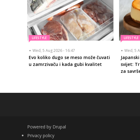
LIFESTYLE
LIFESTYLE
Wed, 5 Aug 2026 - 16:47
Wed, 5 A
Evo koliko dugo se meso može čuvati
Japanski
u zamrzivaču i kada gubi kvalitet
svijet: 
za savrš
Powered by
Drupal
FOOTER
Privacy policy