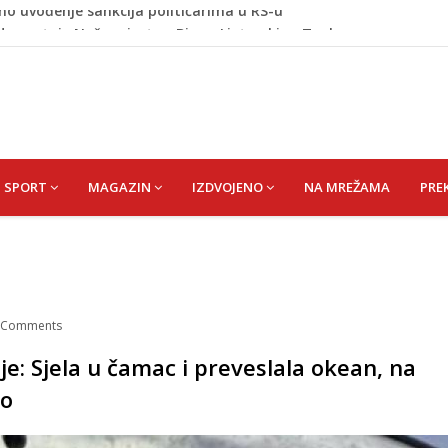
de postaje Naše mjesto - Bingo Ljetno kino Tuzla
id) Muhamed
išević (r. Aličajić, otac Muharem) Mine
de USK: Evo kome je dodijeljen novac
no uvođenje sankcija političarima u RS-u
SPORT
MAGAZIN
IZDVOJENO
NA MREŽAMA
PRE
Comments
je: Sjela u čamac i preveslala okean, na
no