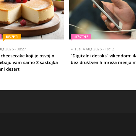
RECEPTI
LIFESTYLE
ug 2026 - 08:27
Tue, 4 Aug 2026 - 19:12
 cheesecake koji je osvojio
"Digitalni detoks" vikendom: 4
Trebaju vam samo 3 sastojka
bez društvenih mreža menja 
eni desert