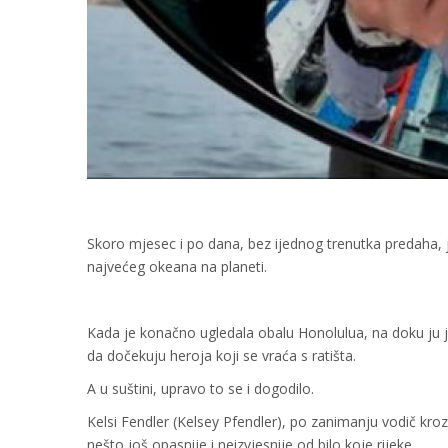
Skoro mjesec i po dana, bez ijednog trenutka predaha, j
najvećeg okeana na planeti.
Kada je konačno ugledala obalu Honolulua, na doku ju je
da dočekuju heroja koji se vraća s ratišta.
A u suštini, upravo to se i dogodilo.
Kelsi Fendler (Kelsey Pfendler), po zanimanju vodič kro
nešto još opasnije i neizvjesnije od bilo koje rijeke.