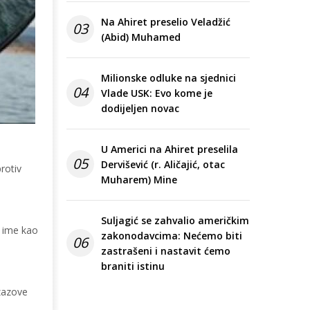
Na Ahiret preselio Veladžić
03
(Abid) Muhamed
Milionske odluke na sjednici
04
Vlade USK: Evo kome je
dodijeljen novac
U Americi na Ahiret preselila
05
Dervišević (r. Aličajić, otac
rotiv
Muharem) Mine
Suljagić se zahvalio američkim
o ime kao
zakonodavcima: Nećemo biti
06
zastrašeni i nastavit ćemo
braniti istinu
izazove