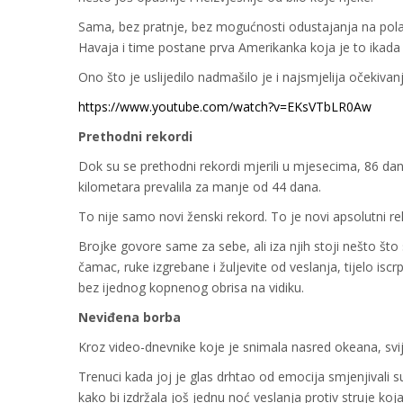
Sama, bez pratnje, bez mogućnosti odustajanja na pola 
Havaja i time postane prva Amerikanka koja je to ikada 
Ono što je uslijedilo nadmašilo je i najsmjelija očekivanj
https://www.youtube.com/watch?v=EKsVTbLR0Aw
Prethodni rekordi
Dok su se prethodni rekordi mjerili u mjesecima, 86 da
kilometara prevalila za manje od 44 dana.
To nije samo novi ženski rekord. To je novi apsolutni re
Brojke govore same za sebe, ali iza njih stoji nešto što
čamac, ruke izgrebane i žuljevite od veslanja, tijelo isc
bez ijednog kopnenog obrisa na vidiku.
Neviđena borba
Kroz video-dnevnike koje je snimala nasred okeana, svij
Trenuci kada joj je glas drhtao od emocija smjenjivali 
kako bi izdržala još jednu noć veslanja protiv struje koj