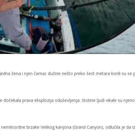
edna žena i njen čamac dužine nešto preko šest metara borili su se p
 dočekala prava eksplozija oduševljenja. Stotine ljudi vikale su njen
z nemilosrdne brzake Velikog kanjona (Grand Canyon), odlučila je da 