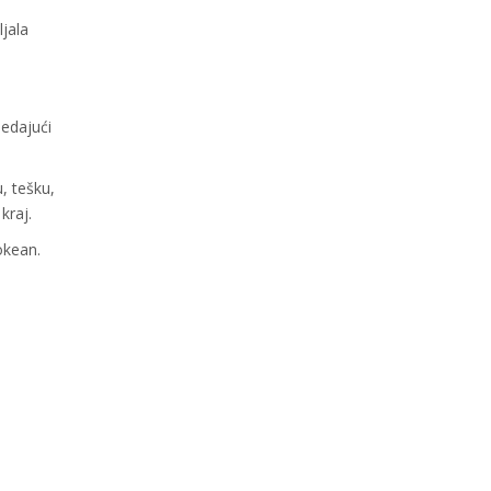
ljala
ledajući
, tešku,
kraj.
okean.