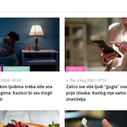
ZANIMLJIVOSTI
LIFESTYLE
g 2026 - 07:00
Thu, 6 Aug 2026 - 07:52
kim ljudima treba više sna
Zašto sve više ljudi "gugla" os
gima: Razlozi bi vas mogli
prije izlaska: Razlog nije samo
ti
znatiželja