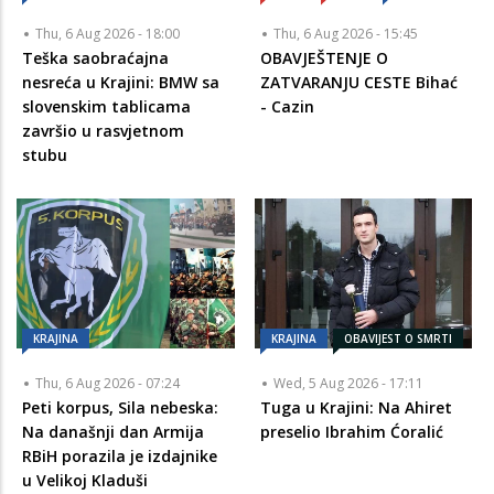
Thu, 6 Aug 2026 - 18:00
Thu, 6 Aug 2026 - 15:45
Teška saobraćajna
OBAVJEŠTENJE O
nesreća u Krajini: BMW sa
ZATVARANJU CESTE Bihać
slovenskim tablicama
- Cazin
završio u rasvjetnom
stubu
KRAJINA
KRAJINA
OBAVIJEST O SMRTI
Thu, 6 Aug 2026 - 07:24
Wed, 5 Aug 2026 - 17:11
Peti korpus, Sila nebeska:
Tuga u Krajini: Na Ahiret
Na današnji dan Armija
preselio Ibrahim Ćoralić
RBiH porazila je izdajnike
u Velikoj Kladuši