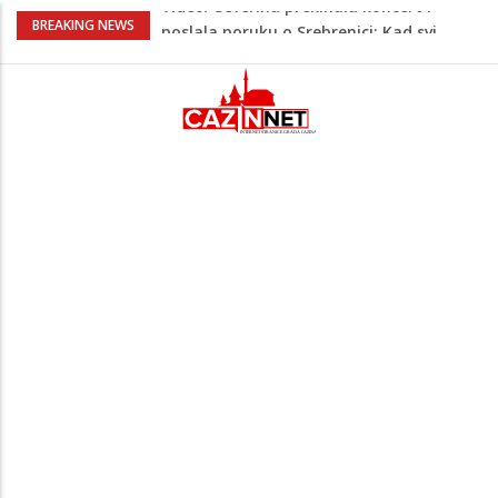
Na Ahiret preselio RAMIĆ (SAFETA) SENAD
BREAKING NEWS
Teška saobraćajna nesreća u Krajini:
BMW sa slovenskim tablicama završio u
rasvjetnom stubu
Evo gdje i kada nestaje struja u Krajini
sutra i tokom vikenda
Veće plate za hiljade zaposlenih u
Unsko-sanskom kantonu
Video/ Severina prekinula koncert i
poslala poruku o Srebrenici: Kad svi
priznamo genocid, bit ćemo sretne i
vesele države