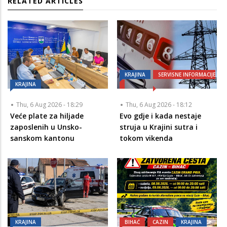
RELATED ARTICLES
KRAJINA
SERVISNE INFORMACIJE
KRAJINA
Thu, 6 Aug 2026 - 18:29
Thu, 6 Aug 2026 - 18:12
Veće plate za hiljade
Evo gdje i kada nestaje
zaposlenih u Unsko-
struja u Krajini sutra i
sanskom kantonu
tokom vikenda
KRAJINA
BIHAĆ
CAZIN
KRAJINA