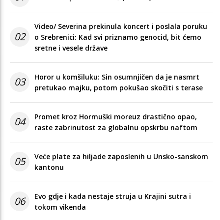
Video/ Severina prekinula koncert i poslala poruku
02
o Srebrenici: Kad svi priznamo genocid, bit ćemo
sretne i vesele države
Horor u komšiluku: Sin osumnjičen da je nasmrt
03
pretukao majku, potom pokušao skočiti s terase
Promet kroz Hormuški moreuz drastično opao,
04
raste zabrinutost za globalnu opskrbu naftom
Veće plate za hiljade zaposlenih u Unsko-sanskom
05
kantonu
Evo gdje i kada nestaje struja u Krajini sutra i
06
tokom vikenda