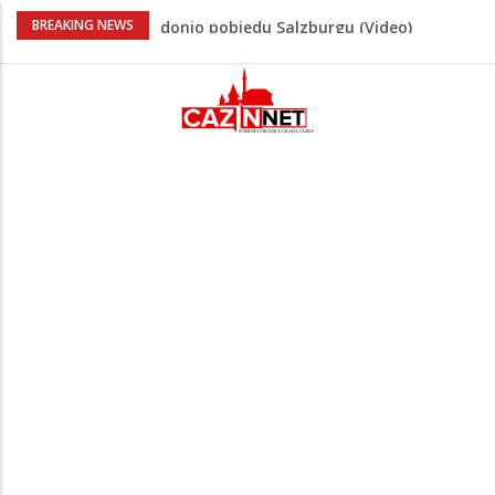
“Pečat slobodi 2026”: U Tržačkoj Rašteli
BREAKING NEWS
obilježena 31. godišnjica deblokade
Unsko-sanskog kantona
Porodica iz Krajine u centru afere,
gradonačelnik Kelna pokrenuo istragu
Čestitka povodom Dana Grada Cazina
Velika Kladuša pod udarom požara:
Vatrogasci nadljudskim naporima
spriječili veću tragediju
Tabaković ušao s klupe i prvijencem
donio pobjedu Salzburgu (Video)