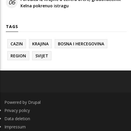
06
Kelna pokrenuo istragu
TAGS
CAZIN
KRAJINA
BOSNA I HERCEGOVINA
REGION
SVIJET
Powered by
Drupal
FOOTER
Privacy policy
Data deletion
Impressum