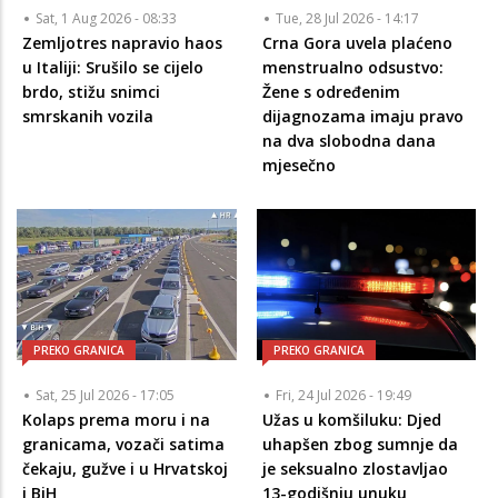
Sat, 1 Aug 2026 - 08:33
Tue, 28 Jul 2026 - 14:17
Zemljotres napravio haos
Crna Gora uvela plaćeno
u Italiji: Srušilo se cijelo
menstrualno odsustvo:
brdo, stižu snimci
Žene s određenim
smrskanih vozila
dijagnozama imaju pravo
na dva slobodna dana
mjesečno
PREKO GRANICA
PREKO GRANICA
Sat, 25 Jul 2026 - 17:05
Fri, 24 Jul 2026 - 19:49
Kolaps prema moru i na
Užas u komšiluku: Djed
granicama, vozači satima
uhapšen zbog sumnje da
čekaju, gužve i u Hrvatskoj
je seksualno zlostavljao
i BiH
13-godišnju unuku