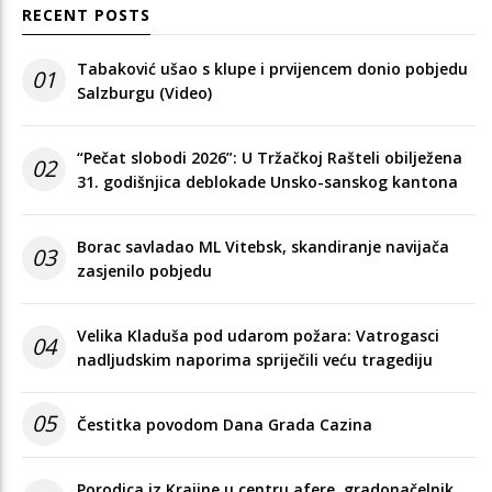
RECENT POSTS
Tabaković ušao s klupe i prvijencem donio pobjedu
01
Salzburgu (Video)
“Pečat slobodi 2026”: U Tržačkoj Rašteli obilježena
02
31. godišnjica deblokade Unsko-sanskog kantona
Borac savladao ML Vitebsk, skandiranje navijača
03
zasjenilo pobjedu
Velika Kladuša pod udarom požara: Vatrogasci
04
nadljudskim naporima spriječili veću tragediju
05
Čestitka povodom Dana Grada Cazina
Porodica iz Krajine u centru afere, gradonačelnik