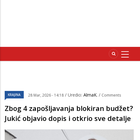
/ Uredio:
AlmaK.
/
KRAJINA
28 Mar, 2026 - 14:18
Comments
Zbog 4 zapošljavanja blokiran budžet?
Jukić objavio dopis i otkrio sve detalje