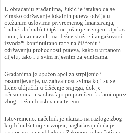
U obraćanju građanima, Jukić je istakao da se
zimsko održavanje lokalnih puteva odvija u
otežanim uslovima privremenog finansiranja,
budući da budžet Opštine još nije usvojen. Uprkos
tome, kako navodi, nadležne službe i angažovani
izvođači kontinuirano rade na čišćenju i
održavanju prohodnosti puteva, kako u urbanom
dijelu, tako i u svim mjesnim zajednicama.
Građanima je upućen apel za strpljenje i
razumijevanje, uz zahvalnost svima koji su se
lično uključili u čišćenje snijega, dok je
učesnicima u saobraćaju preporučen dodatni oprez
zbog otežanih uslova na terenu.
Istovremeno, načelnik je ukazao na razloge zbog
kojih budžet nije usvojen, naglašavajući da je
proces vođen u skladu sa Zakonom o budžetima