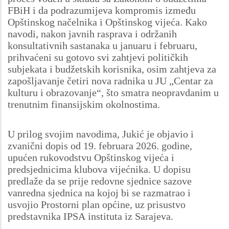
FBiH i da podrazumijeva kompromis između
Opštinskog načelnika i Opštinskog vijeća. Kako
navodi, nakon javnih rasprava i održanih
konsultativnih sastanaka u januaru i februaru,
prihvaćeni su gotovo svi zahtjevi političkih
subjekata i budžetskih korisnika, osim zahtjeva za
zapošljavanje četiri nova radnika u JU „Centar za
kulturu i obrazovanje“, što smatra neopravdanim u
trenutnim finansijskim okolnostima.
U prilog svojim navodima, Jukić je objavio i
zvanični dopis od 19. februara 2026. godine,
upućen rukovodstvu Opštinskog vijeća i
predsjednicima klubova vijećnika. U dopisu
predlaže da se prije redovne sjednice sazove
vanredna sjednica na kojoj bi se razmatrao i
usvojio Prostorni plan općine, uz prisustvo
predstavnika IPSA instituta iz Sarajeva.