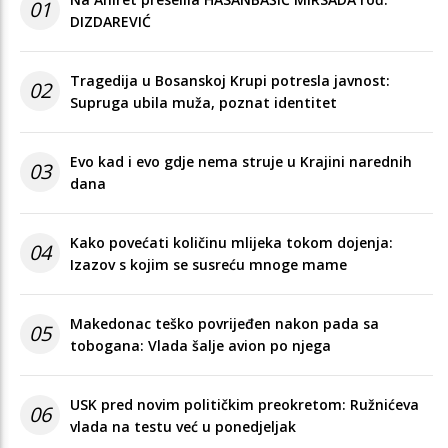
01
DIZDAREVIĆ
Tragedija u Bosanskoj Krupi potresla javnost:
02
Supruga ubila muža, poznat identitet
Evo kad i evo gdje nema struje u Krajini narednih
03
dana
Kako povećati količinu mlijeka tokom dojenja:
04
Izazov s kojim se susreću mnoge mame
Makedonac teško povrijeđen nakon pada sa
05
tobogana: Vlada šalje avion po njega
USK pred novim političkim preokretom: Ružnićeva
06
vlada na testu već u ponedjeljak