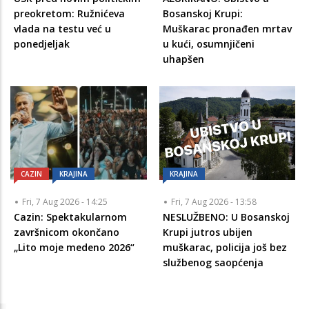
preokretom: Ružnićeva
Bosanskoj Krupi:
vlada na testu već u
Muškarac pronađen mrtav
ponedjeljak
u kući, osumnjičeni
uhapšen
CAZIN
KRAJINA
KRAJINA
Fri, 7 Aug 2026 - 14:25
Fri, 7 Aug 2026 - 13:58
Cazin: Spektakularnom
NESLUŽBENO: U Bosanskoj
završnicom okončano
Krupi jutros ubijen
„Lito moje medeno 2026“
muškarac, policija još bez
službenog saopćenja