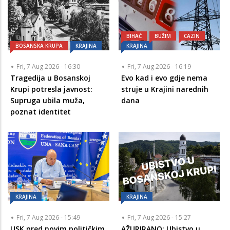
BIHAĆ
BUŽIM
CAZIN
BOSANSKA KRUPA
KRAJINA
KRAJINA
Fri, 7 Aug 2026 - 16:30
Fri, 7 Aug 2026 - 16:19
Tragedija u Bosanskoj
Evo kad i evo gdje nema
Krupi potresla javnost:
struje u Krajini narednih
Supruga ubila muža,
dana
poznat identitet
KRAJINA
KRAJINA
Fri, 7 Aug 2026 - 15:49
Fri, 7 Aug 2026 - 15:27
USK pred novim političkim
AŽURIRANO: Ubistvo u