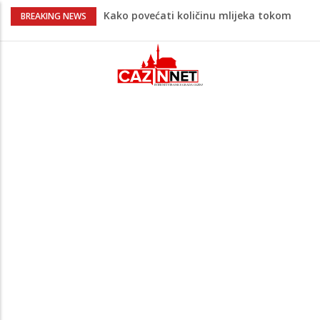
Kako povećati količinu mlijeka tokom
BREAKING NEWS
dojenja: Izazov s kojim se susreću mnoge
mame
Evo kad i evo gdje nema struje u Krajini
narednih dana
Tragedija u Bosanskoj Krupi potresla
javnost: Supruga ubila muža, poznat
identitet
Na Ahiret preselila HASANBAŠIĆ MIRSADA
rođ. DIZDAREVIĆ
Makedonac teško povrijeđen nakon
pada sa tobogana: Vlada šalje avion po
njega