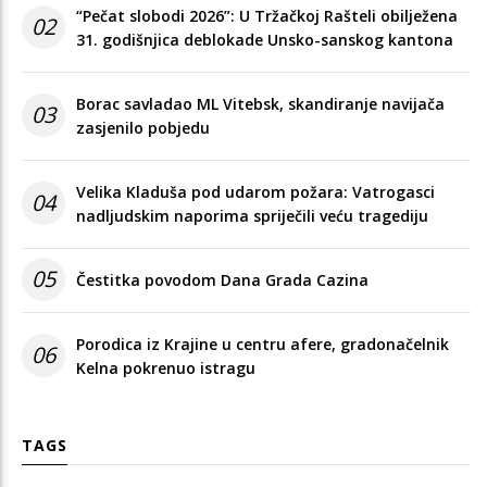
“Pečat slobodi 2026”: U Tržačkoj Rašteli obilježena
02
31. godišnjica deblokade Unsko-sanskog kantona
Borac savladao ML Vitebsk, skandiranje navijača
03
zasjenilo pobjedu
Velika Kladuša pod udarom požara: Vatrogasci
04
nadljudskim naporima spriječili veću tragediju
05
Čestitka povodom Dana Grada Cazina
Porodica iz Krajine u centru afere, gradonačelnik
06
Kelna pokrenuo istragu
TAGS