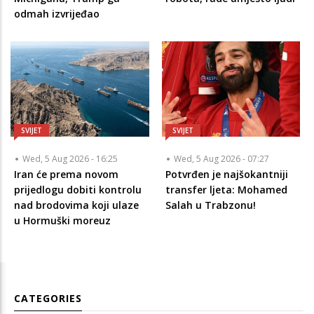
odmah izvrijeđao
SVIJET
SVIJET
Wed, 5 Aug 2026 - 16:25
Wed, 5 Aug 2026 - 07:27
Iran će prema novom
Potvrđen je najšokantniji
prijedlogu dobiti kontrolu
transfer ljeta: Mohamed
nad brodovima koji ulaze
Salah u Trabzonu!
u Hormuški moreuz
CATEGORIES