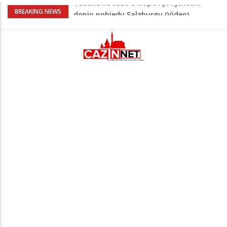
“Pečat slobodi 2026”: U Tržačkoj Rašteli
BREAKING NEWS
obilježena 31. godišnjica deblokade
Unsko-sanskog kantona
Porodica iz Krajine u centru afere,
gradonačelnik Kelna pokrenuo istragu
Čestitka povodom Dana Grada Cazina
Velika Kladuša pod udarom požara:
Vatrogasci nadljudskim naporima
spriječili veću tragediju
Tabaković ušao s klupe i prvijencem
donio pobjedu Salzburgu (Video)