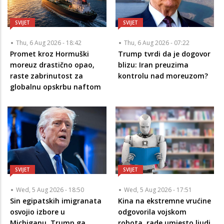
SVIJET
SVIJET
Thu, 6 Aug 2026 - 18:42
Thu, 6 Aug 2026 - 07:22
Promet kroz Hormuški
Trump tvrdi da je dogovor
moreuz drastično opao,
blizu: Iran preuzima
raste zabrinutost za
kontrolu nad moreuzom?
globalnu opskrbu naftom
SVIJET
SVIJET
Wed, 5 Aug 2026 - 18:50
Wed, 5 Aug 2026 - 17:51
Sin egipatskih imigranata
Kina na ekstremne vrućine
osvojio izbore u
odgovorila vojskom
Michiganu, Trump ga
robota, rade umjesto ljudi