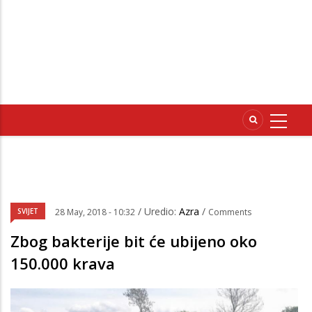
/ Uredio:
Azra
/
SVIJET
28 May, 2018 - 10:32
Comments
Zbog bakterije bit će ubijeno oko
150.000 krava