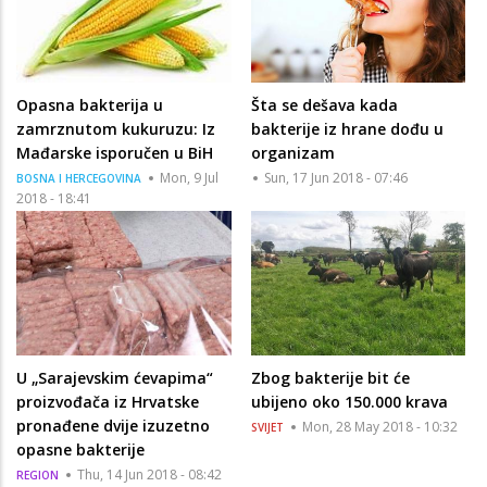
Opasna bakterija u
Šta se dešava kada
zamrznutom kukuruzu: Iz
bakterije iz hrane dođu u
Mađarske isporučen u BiH
organizam
Mon, 9 Jul
Sun, 17 Jun 2018 - 07:46
BOSNA I HERCEGOVINA
2018 - 18:41
U „Sarajevskim ćevapima“
Zbog bakterije bit će
proizvođača iz Hrvatske
ubijeno oko 150.000 krava
pronađene dvije izuzetno
Mon, 28 May 2018 - 10:32
SVIJET
opasne bakterije
Thu, 14 Jun 2018 - 08:42
REGION