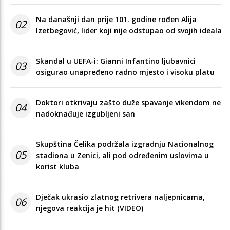
Na današnji dan prije 101. godine rođen Alija
02
Izetbegović, lider koji nije odstupao od svojih ideala
Skandal u UEFA-i: Gianni Infantino ljubavnici
03
osigurao unapređeno radno mjesto i visoku platu
Doktori otkrivaju zašto duže spavanje vikendom ne
04
nadoknađuje izgubljeni san
Skupština Čelika podržala izgradnju Nacionalnog
05
stadiona u Zenici, ali pod određenim uslovima u
korist kluba
Dječak ukrasio zlatnog retrivera naljepnicama,
06
njegova reakcija je hit (VIDEO)