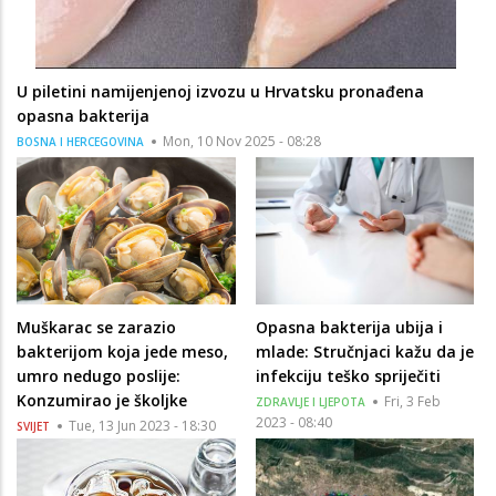
U piletini namijenjenoj izvozu u Hrvatsku pronađena
opasna bakterija
Mon, 10 Nov 2025 - 08:28
BOSNA I HERCEGOVINA
Muškarac se zarazio
Opasna bakterija ubija i
bakterijom koja jede meso,
mlade: Stručnjaci kažu da je
umro nedugo poslije:
infekciju teško spriječiti
Konzumirao je školjke
Fri, 3 Feb
ZDRAVLJE I LJEPOTA
2023 - 08:40
Tue, 13 Jun 2023 - 18:30
SVIJET