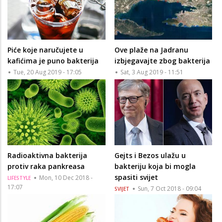
Piće koje naručujete u
Ove plaže na Jadranu
kafićima je puno bakterija
izbjegavajte zbog bakterija
Tue, 20 Aug 2019 - 17:05
Sat, 3 Aug 2019 - 11:51
Radioaktivna bakterija
Gejts i Bezos ulažu u
protiv raka pankreasa
bakteriju koja bi mogla
spasiti svijet
Mon, 10 Dec 2018 -
LIFESTYLE
17:07
Sun, 7 Oct 2018 - 09:04
SVIJET