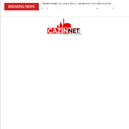
Na današnji dan prije 101. godine rođen
BREAKING NEWS
Alija Izetbegović, lider koji nije odstupao
od svojih ideala
Odlične vijesti za naše košarkaše!
Nijedan NBA igrač iz Litvanije ne želi
igrati protiv BiH
Stvari koje su djeca 80-ih radila bez
pitanja, a danas moraju tražiti
dopuštenje
Dječak ukrasio zlatnog retrivera
naljepnicama, njegova reakcija je hit
(VIDEO)
Skandal u UEFA-i: Gianni Infantino
ljubavnici osigurao unapređeno radno
mjesto i visoku platu