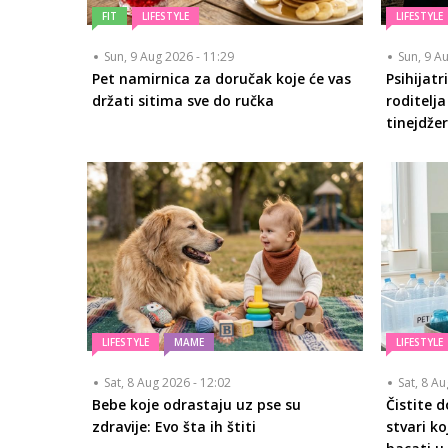
FIT
LIFESTYLE
LIFESTYLE
Sun, 9 Aug 2026 - 11:29
Sun, 9 A
Pet namirnica za doručak koje će vas
Psihijatr
držati sitima sve do ručka
roditelj
tinejdže
LIFESTYLE
MAME
LIFESTYLE
Sat, 8 Aug 2026 - 12:02
Sat, 8 A
Bebe koje odrastaju uz pse su
Čistite 
zdravije: Evo šta ih štiti
stvari ko