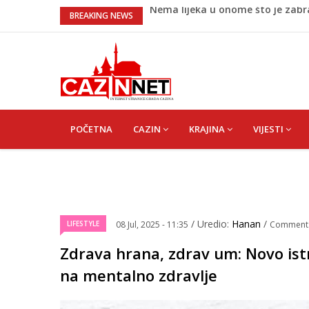
Umjetnost usporenosti – Kako sav
BREAKING NEWS
Maloljetnik u policijskoj stanici 
Razmišljate koji automobil kupit
Pet namirnica za doručak koje će
Nema lijeka u onome što je zab
MAIN
NAVIGATION
POČETNA
CAZIN
KRAJINA
VIJESTI
/ Uredio:
Hanan
/
LIFESTYLE
08 Jul, 2025 - 11:35
Comment
Zdrava hrana, zdrav um: Novo ist
na mentalno zdravlje