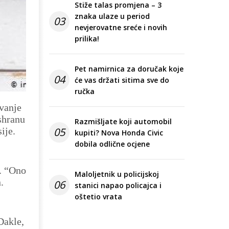
Stiže talas promjena – 3
znaka ulaze u period
03
nevjerovatne sreće i novih
prilika!
Pet namirnica za doručak koje
04
će vas držati sitima sve do
ručka
ivanje
shranu
Razmišljate koji automobil
ije.
05
kupiti? Nova Honda Civic
dobila odlične ocjene
a. “Ono
Maloljetnik u policijskoj
.
06
stanici napao policajca i
oštetio vrata
Dakle,