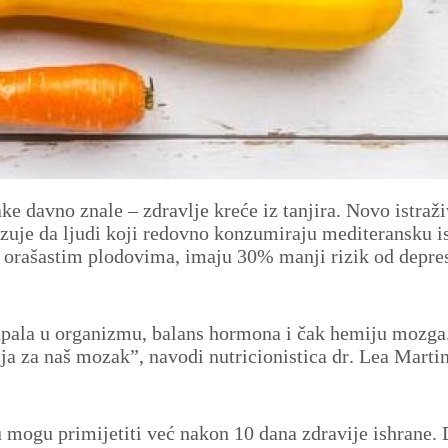
ake davno znale – zdravlje kreće iz tanjira. Novo istraž
zuje da ljudi koji redovno konzumiraju mediteransku i
orašastim plodovima, imaju 30% manji rizik od depres
o upala u organizmu, balans hormona i čak hemiju mozg
ja za naš mozak”, navodi nutricionistica dr. Lea Martin
 mogu primijetiti već nakon 10 dana zdravije ishrane. 