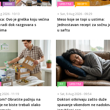
MAME
LIFESTYLE
RECEPTI
ug 2026 - 10:13
Sun, 9 Aug 2026 - 09:29
ica: Ovo je greška koju većina
Meso koje se topi u ustima:
a radi dok razgovara s
Jednostavan recept za sočnu j
rima
u saftu
FIT
LIFESTYLE
ug 2026 - 11:19
Sat, 8 Aug 2026 - 09:54
dom? Obratite pažnju na
Doktori otkrivaju zašto duže
je ne biste trebali olako
spavanje vikendom ne nadokn