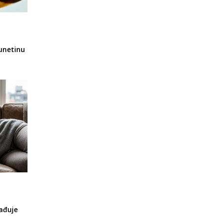
unetinu
ađuje