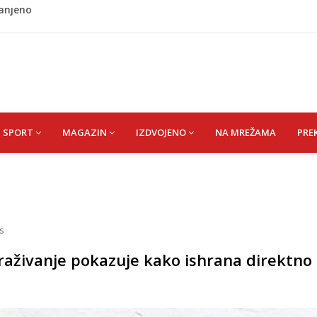
ladati "spori vikend" i zaista se odmoriti
napao policajca i oštetio vrata
i? Nova Honda Civic dobila odlične ocjene
 vas držati sitima sve do ručka
ranjeno
SPORT
MAGAZIN
IZDVOJENO
NA MREŽAMA
PRE
s
raživanje pokazuje kako ishrana direktno 