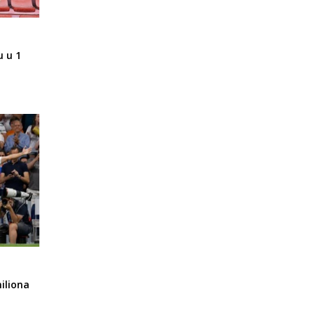
u u 1
iliona