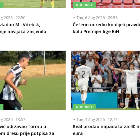
T
NOGOMET
ug 2026 - 22:50
Thu, 6 Aug 2026 - 09:58
vladao ML Vitebsk,
Čeferin odredio ko dijeli pravd
nje navijača zasjenilo
kolu Premijer lige BiH
T
NOGOMET
ug 2026 - 13:57
Tue, 4 Aug 2026 - 12:47
vić održavao formu u
Real prodao napadača za 40 m
om dresu prije potpisa za
eura