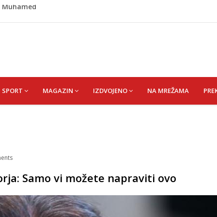
išević (r. Aličajić, otac Muharem) Mine
de USK: Evo kome je dodijeljen novac
rumpa: Vratite sankcije zvaničnicima iz Republike Srpske
riz čeka najbolju bh. plivačicu
id) Muhamed
SPORT
MAGAZIN
IZDVOJENO
NA MREŽAMA
PRE
ents
rja: Samo vi možete napraviti ovo