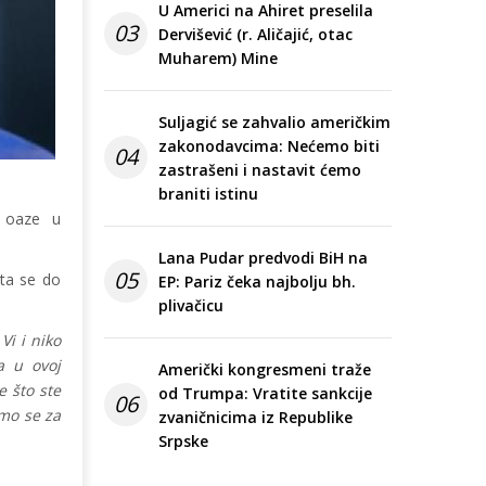
U Americi na Ahiret preselila
03
Dervišević (r. Aličajić, otac
Muharem) Mine
Suljagić se zahvalio američkim
zakonodavcima: Nećemo biti
04
zastrašeni i nastavit ćemo
braniti istinu
e oaze u
Lana Pudar predvodi BiH na
05
šta se do
EP: Pariz čeka najbolju bh.
plivačicu
Vi i niko
a u ovoj
Američki kongresmeni traže
 što ste
od Trumpa: Vratite sankcije
06
amo se za
zvaničnicima iz Republike
Srpske