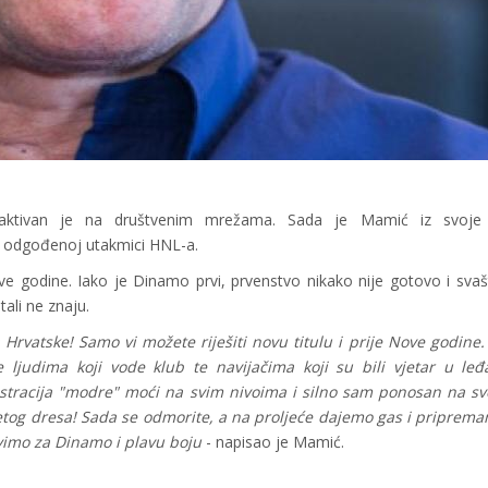
ć aktivan je na društvenim mrežama. Sada je Mamić iz svoj
 odgođenoj utakmici HNL-a.
ve godine. Iako je Dinamo prvi, prvenstvo nikako nije gotovo i sva
ali ne znaju.
vatske! Samo vi možete riješiti novu titulu i prije Nove godine. 
e ljudima koji vode klub te navijačima koji su bili vjetar u leđ
stracija "modre" moći na svim nivoima i silno sam ponosan na sve
etog dresa! Sada se odmorite, a na proljeće dajemo gas i priprem
živimo za Dinamo i plavu boju
- napisao je Mamić.