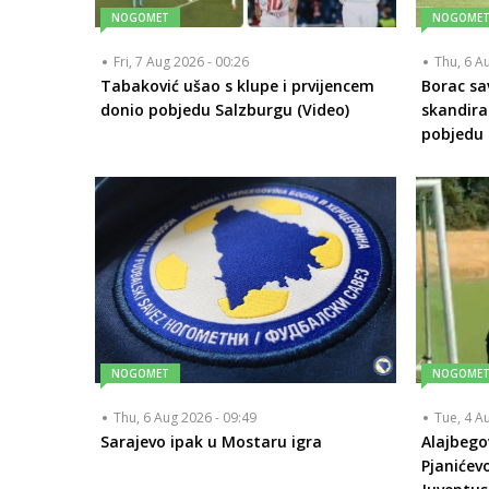
NOGOMET
NOGOME
Fri, 7 Aug 2026 - 00:26
Thu, 6 A
Tabaković ušao s klupe i prvijencem
Borac sa
donio pobjedu Salzburgu (Video)
skandira
pobjedu
NOGOMET
NOGOME
Thu, 6 Aug 2026 - 09:49
Tue, 4 A
Sarajevo ipak u Mostaru igra
Alajbego
Pjanićev