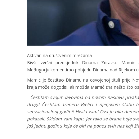
Aktivan na društvenim mrežama
Bivši izvršni predsjednik Dinama Zdravko Mami
Međugorju komentirao pobjedu Dinama nad Rijekom u
Mamić je čestitao Dinamu na osvojenoj tituli prije No
kraja može dogoditi, ali možda Mamić zna nešto što ost
-
Čestitam svojim lavovima na novom naslovu prvaka Hr
drugi! Čestitam treneru Bjelici i njegovom štabu t
senzacionalnoj godini! Hvala vam! Ova je bila demon
pokazali. Skidam vam kapu, jer tako se brane boje sv
još jednu godinu koja će biti na ponos svih nas koji 