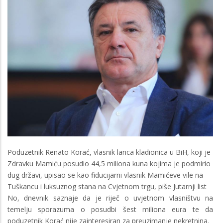
Poduzetnik Renato Korać, vlasnik lanca kladionica u BiH, koji je
Zdravku Mamiću posudio 44,5 miliona kuna kojima je podmirio
dug državi, upisao se kao fiducijarni vlasnik Mamićeve vile na
Tuškancu i luksuznog stana na Cvjetnom trgu, piše Jutarnji list
No, dnevnik saznaje da je riječ o uvjetnom vlasništvu na
temelju sporazuma o posudbi šest miliona eura te da
poduzetnik Korać nije zainteresiran za preuzimanje nekretnina.