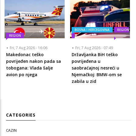
BOSNA I HERCEGOVINA
REGION
REGION
Fri, 7 Aug 2026 - 16:06
Fri, 7 Aug 2026 - 07:49
Makedonac teško
Državljanka BiH teško
povrijeđen nakon pada sa
povrijeđena u
tobogana: Vlada šalje
saobraćajnoj nesreći u
avion po njega
Njemačkoj: BMW-om se
zabila u zid
CATEGORIES
CAZIN