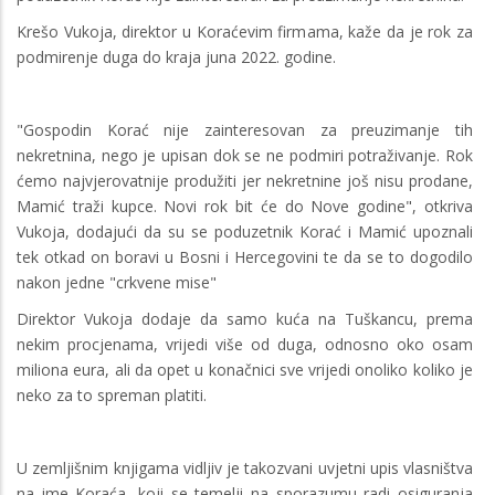
Krešo Vukoja, direktor u Koraćevim firmama, kaže da je rok za
podmirenje duga do kraja juna 2022. godine.
"Gospodin Korać nije zainteresovan za preuzimanje tih
nekretnina, nego je upisan dok se ne podmiri potraživanje. Rok
ćemo najvjerovatnije produžiti jer nekretnine još nisu prodane,
Mamić traži kupce. Novi rok bit će do Nove godine", otkriva
Vukoja, dodajući da su se poduzetnik Korać i Mamić upoznali
tek otkad on boravi u Bosni i Hercegovini te da se to dogodilo
nakon jedne "crkvene mise"
Direktor Vukoja dodaje da samo kuća na Tuškancu, prema
nekim procjenama, vrijedi više od duga, odnosno oko osam
miliona eura, ali da opet u konačnici sve vrijedi onoliko koliko je
neko za to spreman platiti.
U zemljišnim knjigama vidljiv je takozvani uvjetni upis vlasništva
na ime Koraća, koji se temelji na sporazumu radi osiguranja