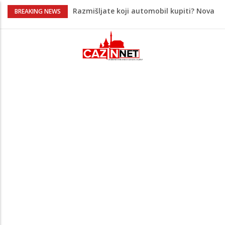
Razmišljate koji automobil kupiti? Nova
BREAKING NEWS
Honda Civic dobila odlične ocjene
Pet namirnica za doručak koje će vas
držati sitima sve do ručka
Potvrda i iz kluba: Dženan Pejčinović
pravi veliki transfer za 25 miliona eura
Psihijatrica: Ovo je greška koju većina
roditelja radi dok razgovara s
tinejdžerima
Maloljetnik u policijskoj stanici napao
policajca i oštetio vrata