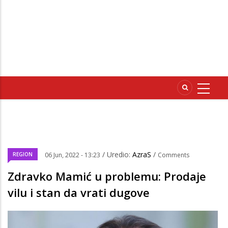
/ Uredio:
AzraS
/
REGION
06 Jun, 2022 - 13:23
Comments
Zdravko Mamić u problemu: Prodaje
vilu i stan da vrati dugove