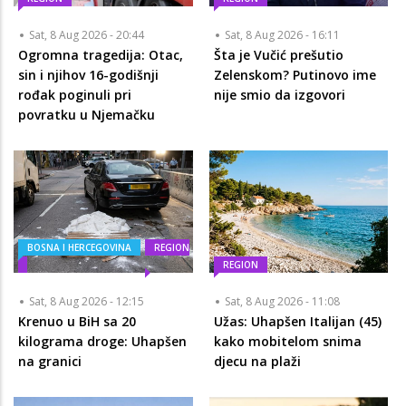
Sat, 8 Aug 2026 - 20:44
Sat, 8 Aug 2026 - 16:11
Ogromna tragedija: Otac,
Šta je Vučić prešutio
sin i njihov 16-godišnji
Zelenskom? Putinovo ime
rođak poginuli pri
nije smio da izgovori
povratku u Njemačku
BOSNA I HERCEGOVINA
REGION
REGION
Sat, 8 Aug 2026 - 12:15
Sat, 8 Aug 2026 - 11:08
Krenuo u BiH sa 20
Užas: Uhapšen Italijan (45)
kilograma droge: Uhapšen
kako mobitelom snima
na granici
djecu na plaži