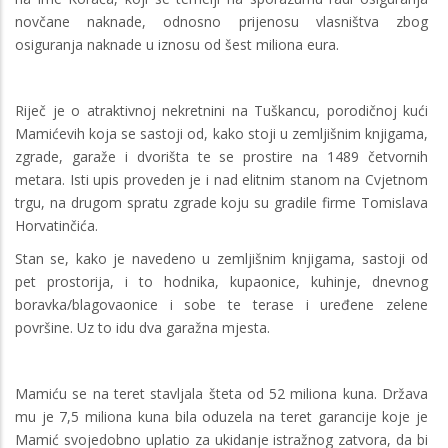
novčane naknade, odnosno prijenosu vlasništva zbog
osiguranja naknade u iznosu od šest miliona eura.
Riječ je o atraktivnoj nekretnini na Tuškancu, porodičnoj kući
Mamićevih koja se sastoji od, kako stoji u zemljišnim knjigama,
zgrade, garaže i dvorišta te se prostire na 1489 četvornih
metara. Isti upis proveden je i nad elitnim stanom na Cvjetnom
trgu, na drugom spratu zgrade koju su gradile firme Tomislava
Horvatinčića.
Stan se, kako je navedeno u zemljišnim knjigama, sastoji od
pet prostorija, i to hodnika, kupaonice, kuhinje, dnevnog
boravka/blagovaonice i sobe te terase i uređene zelene
površine. Uz to idu dva garažna mjesta.
Mamiću se na teret stavljala šteta od 52 miliona kuna. Država
mu je 7,5 miliona kuna bila oduzela na teret garancije koje je
Mamić svojedobno uplatio za ukidanje istražnog zatvora, da bi