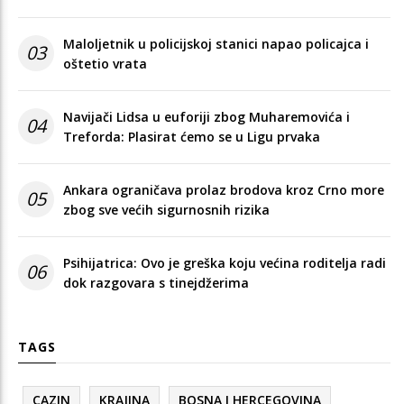
Maloljetnik u policijskoj stanici napao policajca i
03
oštetio vrata
Navijači Lidsa u euforiji zbog Muharemovića i
04
Treforda: Plasirat ćemo se u Ligu prvaka
Ankara ograničava prolaz brodova kroz Crno more
05
zbog sve većih sigurnosnih rizika
Psihijatrica: Ovo je greška koju većina roditelja radi
06
dok razgovara s tinejdžerima
TAGS
CAZIN
KRAJINA
BOSNA I HERCEGOVINA