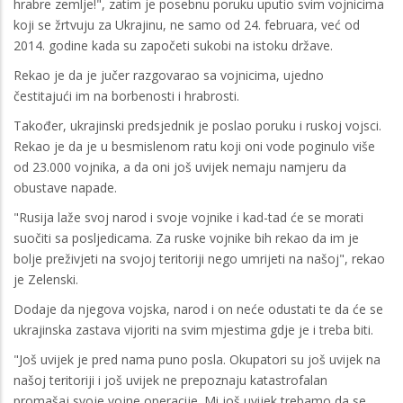
hrabre zemlje!", zatim je posebnu poruku uputio svim vojnicima
koji se žrtvuju za Ukrajinu, ne samo od 24. februara, već od
2014. godine kada su započeti sukobi na istoku države.
Rekao je da je jučer razgovarao sa vojnicima, ujedno
čestitajući im na borbenosti i hrabrosti.
Također, ukrajinski predsjednik je poslao poruku i ruskoj vojsci.
Rekao je da je u besmislenom ratu koji oni vode poginulo više
od 23.000 vojnika, a da oni još uvijek nemaju namjeru da
obustave napade.
"Rusija laže svoj narod i svoje vojnike i kad-tad će se morati
suočiti sa posljedicama. Za ruske vojnike bih rekao da im je
bolje preživjeti na svojoj teritoriji nego umrijeti na našoj", rekao
je Zelenski.
Dodaje da njegova vojska, narod i on neće odustati te da će se
ukrajinska zastava vijoriti na svim mjestima gdje je i treba biti.
"Još uvijek je pred nama puno posla. Okupatori su još uvijek na
našoj teritoriji i još uvijek ne prepoznaju katastrofalan
promašaj svoje vojne operacije. Mi još uvijek trebamo da se