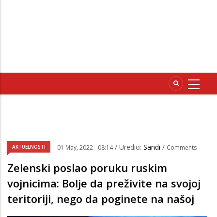
/ Uredio:
Sandi
/
AKTUELNOSTI
01 May, 2022 - 08:14
Comments
Zelenski poslao poruku ruskim
vojnicima: Bolje da preživite na svojoj
teritoriji, nego da poginete na našoj