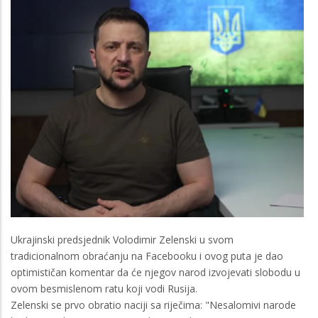
Ukrajinski predsjednik Volodimir Zelenski u svom
tradicionalnom obraćanju na Facebooku i ovog puta je dao
optimističan komentar da će njegov narod izvojevati slobodu u
ovom besmislenom ratu koji vodi Rusija.
Zelenski se prvo obratio naciji sa riječima: "Nesalomivi narode