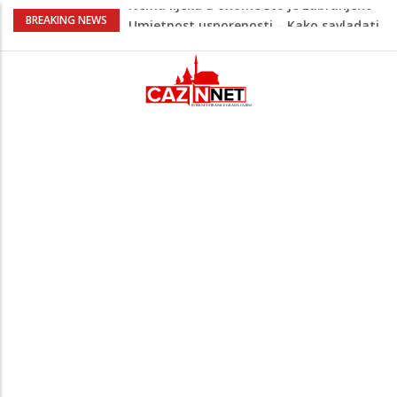
Umjetnost usporenosti – Kako savladati
BREAKING NEWS
"spori vikend" i zaista se odmoriti
Maloljetnik u policijskoj stanici napao
policajca i oštetio vrata
Razmišljate koji automobil kupiti? Nova
Honda Civic dobila odlične ocjene
Pet namirnica za doručak koje će vas
držati sitima sve do ručka
Nema lijeka u onome što je zabranjeno