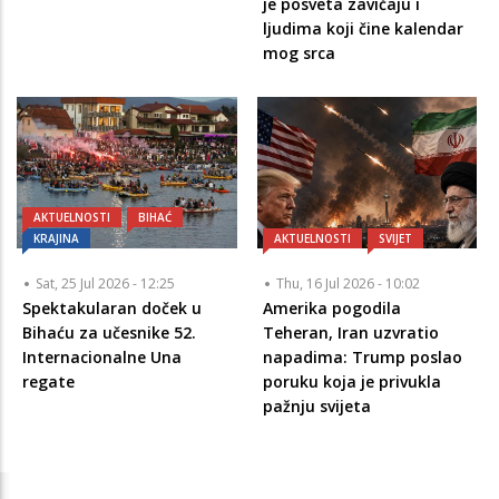
je posveta zavičaju i
ljudima koji čine kalendar
mog srca
AKTUELNOSTI
BIHAĆ
KRAJINA
AKTUELNOSTI
SVIJET
Sat, 25 Jul 2026 - 12:25
Thu, 16 Jul 2026 - 10:02
Spektakularan doček u
Amerika pogodila
Bihaću za učesnike 52.
Teheran, Iran uzvratio
Internacionalne Una
napadima: Trump poslao
regate
poruku koja je privukla
pažnju svijeta