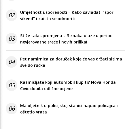
Umjetnost usporenosti – Kako savladati "spori
02
vikend" i zaista se odmoriti
Stiže talas promjena – 3 znaka ulaze u period
03
nevjerovatne sreće i novih prilika!
Pet namirnica za doručak koje će vas držati sitima
04
sve do ručka
Razmišljate koji automobil kupiti? Nova Honda
05
Civic dobila odlične ocjene
Maloljetnik u policijskoj stanici napao policajca i
06
oštetio vrata