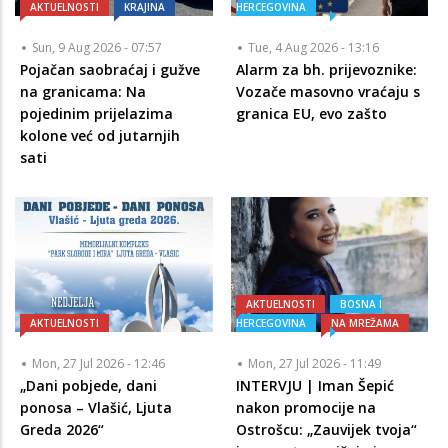
AKTUELNOSTI
KRAJINA
HERCEGOVINA
Sun, 9 Aug 2026 - 07:57
Tue, 4 Aug 2026 - 13:16
Pojačan saobraćaj i gužve
Alarm za bh. prijevoznike:
na granicama: Na
Vozače masovno vraćaju s
pojedinim prijelazima
granica EU, evo zašto
kolone već od jutarnjih
sati
AKTUELNOSTI
BOSNA I
AKTUELNOSTI
HERCEGOVINA
NA MREŽAMA
Mon, 27 Jul 2026 - 12:46
Mon, 27 Jul 2026 - 11:49
„Dani pobjede, dani
INTERVJU | Iman Šepić
ponosa – Vlašić, Ljuta
nakon promocije na
Greda 2026“
Ostrošcu: „Zauvijek tvoja“