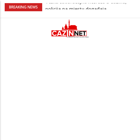
Ovo je 24-godišnji mladić koji je izgubio
BREAKING NEWS
život u rijeci Krivaji kod Zavidovića
Na Ahiret preselio LJUBIJANKIĆ (Hasan)
REDŽEP
Na Ahiret preselio HALILOVIĆ (Smajil)
SEJAD
Sutra dženaza Hamdiji Šahinoviću iz
Bosanske Krupe, kojeg je usmrtila
supruga
Teška saobraćajna nesreća u Cazinu,
policija na mjestu događaja