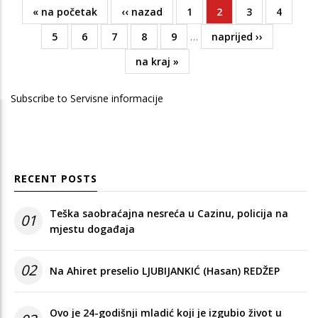
First
« na početak
Previous
‹‹ nazad
Page
1
Current
2
Page
3
Page
4
Pagination
page
page
page
Page
5
Page
6
Page
7
Page
8
Page
9
…
Next
naprijed ››
page
Last
na kraj »
page
Subscribe to Servisne informacije
RECENT POSTS
Teška saobraćajna nesreća u Cazinu, policija na
01
mjestu događaja
02
Na Ahiret preselio LJUBIJANKIĆ (Hasan) REDŽEP
Ovo je 24-godišnji mladić koji je izgubio život u