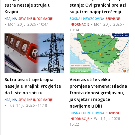
sutra nestaje struja u
stanje: Ovi granični prelazi
Krajini
su jutros najopterećeniji
KRAJINA
SERVISNE INFORMACIJE
BOSNA I HERCEGOVINA
SERVISNE
Mon, 20 Jul 2026 - 10:47
Mon, 20 Jul 2026 -
INFORMACIJE
10:34
Sutra bez struje brojna
Večeras stiže velika
naselja u Krajini: Provjerite
promjena vremena: Hladna
da li ste na spisku
fronta donosi grmljavinu,
jak vjetar i moguće
KRAJINA
SERVISNE INFORMACIJE
Tue, 14 Jul 2026 - 11:18
nevrijeme u BiH
BOSNA I HERCEGOVINA
SERVISNE
Wed, 1 Jul 2026 -
INFORMACIJE
15:22