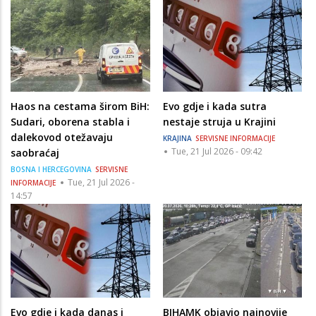
Haos na cestama širom BiH:
Evo gdje i kada sutra
Sudari, oborena stabla i
nestaje struja u Krajini
dalekovod otežavaju
KRAJINA
SERVISNE INFORMACIJE
Tue, 21 Jul 2026 - 09:42
saobraćaj
BOSNA I HERCEGOVINA
SERVISNE
Tue, 21 Jul 2026 -
INFORMACIJE
14:57
Evo gdje i kada danas i
BIHAMK objavio najnovije