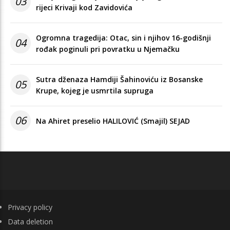
03
rijeci Krivaji kod Zavidovića
Ogromna tragedija: Otac, sin i njihov 16-godišnji
04
rođak poginuli pri povratku u Njemačku
Sutra dženaza Hamdiji Šahinoviću iz Bosanske
05
Krupe, kojeg je usmrtila supruga
06
Na Ahiret preselio HALILOVIĆ (Smajil) SEJAD
FOOTER
Privacy policy
Data deletion