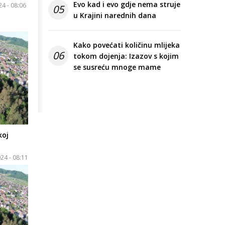
Evo kad i evo gdje nema struje
24 - 08:06
05
u Krajini narednih dana
Kako povećati količinu mlijeka
06
tokom dojenja: Izazov s kojim
se susreću mnoge mame
koj
24 - 08:11