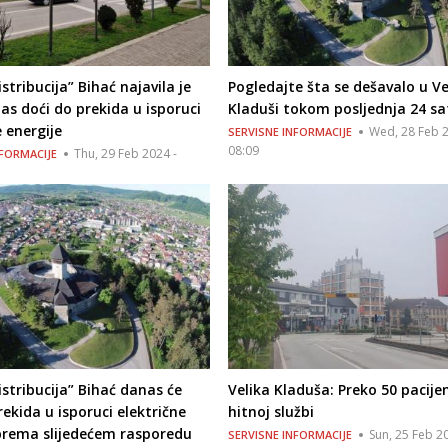
stribucija” Bihać najavila je
Pogledajte šta se dešavalo u Ve
as doći do prekida u isporuci
Kladuši tokom posljednja 24 sa
e energije
Wed, 28 Feb 2
SERVISNE INFORMACIJE
08:09
Thu, 29 Feb 2024 -
NFORMACIJE
istribucija” Bihać danas će
Velika Kladuša: Preko 50 pacije
rekida u isporuci električne
hitnoj službi
prema slijedećem rasporedu
Sun, 25 Feb 20
SERVISNE INFORMACIJE