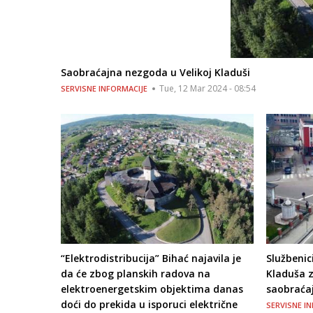
Saobraćajna nezgoda u Velikoj Kladuši
Tue, 12 Mar 2024 - 08:54
SERVISNE INFORMACIJE
“Elektrodistribucija” Bihać najavila je
Službenici
da će zbog planskih radova na
Kladuša z
elektroenergetskim objektima danas
saobraća
doći do prekida u isporuci električne
SERVISNE I