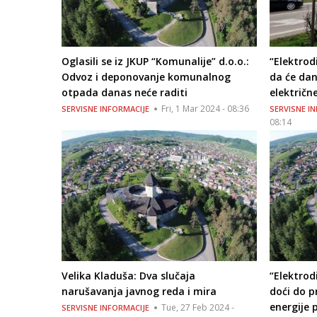
Oglasili se iz JKUP “Komunalije” d.o.o.:
“Elektrodi
Odvoz i deponovanje komunalnog
da će dan
otpada danas neće raditi
električn
Fri, 1 Mar 2024 - 08:36
SERVISNE INFORMACIJE
SERVISNE I
08:14
Velika Kladuša: Dva slučaja
“Elektrod
narušavanja javnog reda i mira
doći do p
energije 
Tue, 27 Feb 2024 -
SERVISNE INFORMACIJE