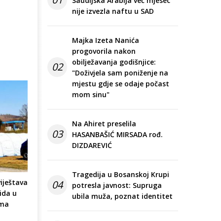
Saudijska Arabija već mjesec
nije izvezla naftu u SAD
Majka Izeta Nanića
progovorila nakon
obilježavanja godišnjice:
02
"Doživjela sam poniženje na
mjestu gdje se odaje počast
mom sinu"
Na Ahiret preselila
03
HASANBAŠIĆ MIRSADA rođ.
DIZDAREVIĆ
Tragedija u Bosanskoj Krupi
viještava
04
potresla javnost: Supruga
ida u
ubila muža, poznat identitet
ema