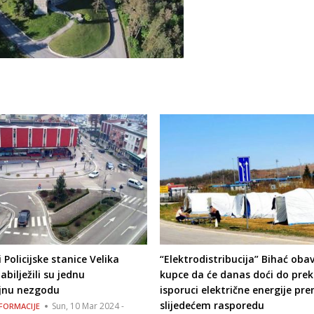
 Policijske stanice Velika
“Elektrodistribucija” Bihać oba
abilježili su jednu
kupce da će danas doći do prek
jnu nezgodu
isporuci električne energije pr
slijedećem rasporedu
Sun, 10 Mar 2024 -
NFORMACIJE