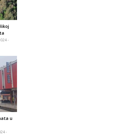
likoj
ta
024 -
nata u
24 -