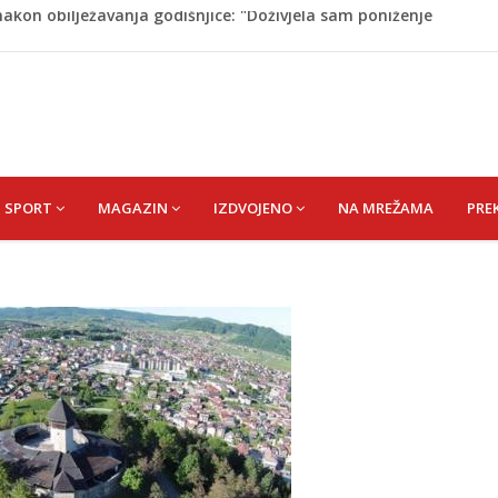
dijska Arabija već mjesec nije izvezla naftu u SAD
on pada sa tobogana: Vlada šalje avion po njega
tokom dojenja: Izazov s kojim se susreću mnoge mame
 Krajini narednih dana
akon obilježavanja godišnjice: "Doživjela sam poniženje
 mom sinu"
SPORT
MAGAZIN
IZDVOJENO
NA MREŽAMA
PRE