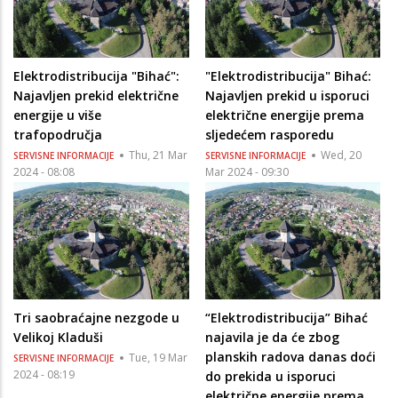
Elektrodistribucija "Bihać":
"Elektrodistribucija" Bihać:
Najavljen prekid električne
Najavljen prekid u isporuci
energije u više
električne energije prema
trafopodručja
sljedećem rasporedu
Thu, 21 Mar
Wed, 20
SERVISNE INFORMACIJE
SERVISNE INFORMACIJE
2024 - 08:08
Mar 2024 - 09:30
Tri saobraćajne nezgode u
“Elektrodistribucija” Bihać
Velikoj Kladuši
najavila je da će zbog
planskih radova danas doći
Tue, 19 Mar
SERVISNE INFORMACIJE
2024 - 08:19
do prekida u isporuci
električne energije prema