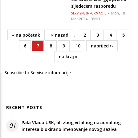
sljedećem rasporedu
Mon, 18
SERVISNE INFORMACIJE
Mar 2024 - 08:03
First
« na početak
Previous
‹‹ nazad
…
Page
2
Page
3
Page
4
Page
5
Pagination
page
page
Page
6
Current
7
Page
8
Page
9
Page
10
Next
naprijed ››
page
page
Last
na kraj »
page
Subscribe to Servisne informacije
RECENT POSTS
Pala Vlada USK, ali zbog vitalnog nacionalnog
01
interesa blokirano imenovanje novog saziva