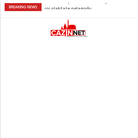
Kardiologinja upozorava da uobičajeno
BREAKING NEWS
piće može začepiti arterije
Novi toplotni val stiže u BiH: U hladu će
biti 42 stepena, raste opasnost od
požara
Pala Vlada USK, ali zbog vitalnog
nacionalnog interesa blokirano
imenovanje novog saziva
Trump diže ljestvicu za postizanje mira,
traži od pregovarača da Iran isplati
ratnu odštetu
Bebi rastu prvi zubići? Postoje načini da
joj olakšate nelagodu