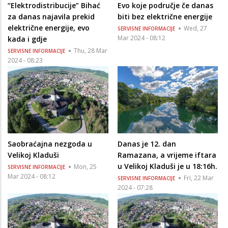
“Elektrodistribucije” Bihać
Evo koje područje če danas
za danas najavila prekid
biti bez električne energije
električne energije, evo
Wed, 27
SERVISNE INFORMACIJE
Mar 2024 - 08:12
kada i gdje
Thu, 28 Mar
SERVISNE INFORMACIJE
2024 - 08:23
Saobraćajna nezgoda u
Danas je 12. dan
Velikoj Kladuši
Ramazana, a vrijeme iftara
u Velikoj Kladuši je u 18:16h.
Mon, 25
SERVISNE INFORMACIJE
Mar 2024 - 08:12
Fri, 22 Mar
SERVISNE INFORMACIJE
2024 - 07:28