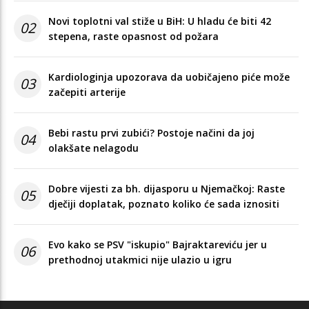
Novi toplotni val stiže u BiH: U hladu će biti 42
02
stepena, raste opasnost od požara
Kardiologinja upozorava da uobičajeno piće može
03
začepiti arterije
Bebi rastu prvi zubići? Postoje načini da joj
04
olakšate nelagodu
Dobre vijesti za bh. dijasporu u Njemačkoj: Raste
05
dječiji doplatak, poznato koliko će sada iznositi
Evo kako se PSV "iskupio" Bajraktareviću jer u
06
prethodnoj utakmici nije ulazio u igru