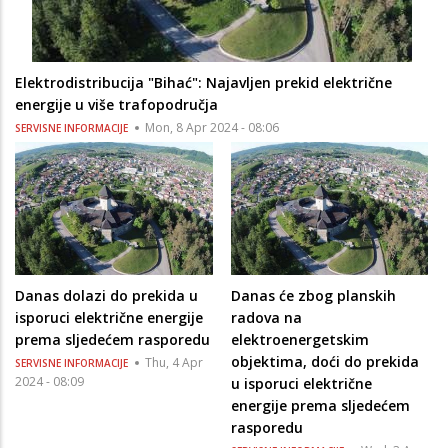
Elektrodistribucija "Bihać": Najavljen prekid električne
energije u više trafopodručja
Mon, 8 Apr 2024 - 08:06
SERVISNE INFORMACIJE
Danas dolazi do prekida u
Danas će zbog planskih
isporuci električne energije
radova na
prema sljedećem rasporedu
elektroenergetskim
objektima, doći do prekida
Thu, 4 Apr
SERVISNE INFORMACIJE
2024 - 08:09
u isporuci električne
energije prema sljedećem
rasporedu