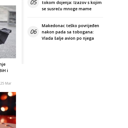
05
tokom dojenja: Izazov s kojim
se susreću mnoge mame
Makedonac teško povrijeđen
06
nakon pada sa tobogana:
Vlada šalje avion po njega
nje
iH i
 25 Mar