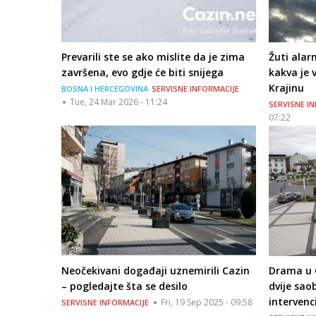
Prevarili ste se ako mislite da je zima
Žuti alar
završena, evo gdje će biti snijega
kakva je
Krajinu
BOSNA I HERCEGOVINA
SERVISNE INFORMACIJE
Tue, 24 Mar 2026 - 11:24
SERVISNE I
07:22
Neočekivani događaji uznemirili Cazin
Drama u C
– pogledajte šta se desilo
dvije saob
intervenc
Fri, 19 Sep 2025 - 09:58
SERVISNE INFORMACIJE