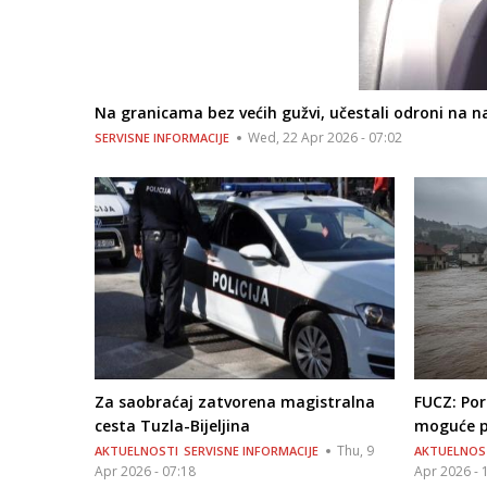
Na granicama bez većih gužvi, učestali odroni na 
Wed, 22 Apr 2026 - 07:02
SERVISNE INFORMACIJE
Za saobraćaj zatvorena magistralna
FUCZ: Por
cesta Tuzla-Bijeljina
moguće p
Thu, 9
AKTUELNOSTI
SERVISNE INFORMACIJE
AKTUELNOS
Apr 2026 - 07:18
Apr 2026 - 