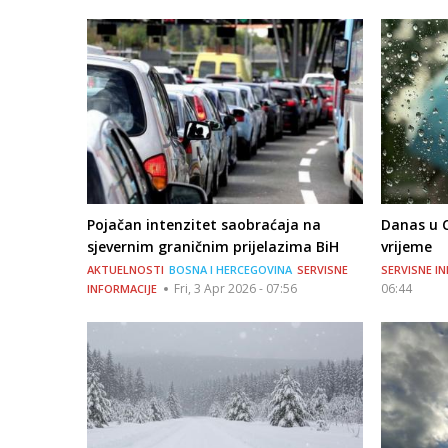
Pojačan intenzitet saobraćaja na
Danas u C
sjevernim graničnim prijelazima BiH
vrijeme
AKTUELNOSTI
BOSNA I HERCEGOVINA
SERVISNE
SERVISNE I
Fri, 3 Apr 2026 - 07:56
06:44
INFORMACIJE