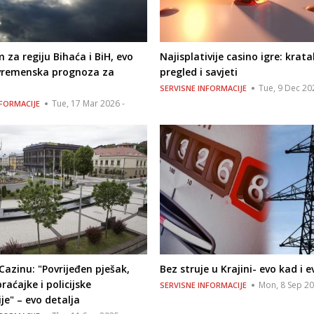
m za regiju Bihaća i BiH, evo
Najisplativije casino igre: krata
 vremenska prognoza za
pregled i savjeti
Tue, 9 Dec 20
SERVISNE INFORMACIJE
Tue, 17 Mar 2026 -
NFORMACIJE
azinu: "Povrijeđen pješak,
Bez struje u Krajini- evo kad i e
raćajke i policijske
Mon, 8 Sep 20
SERVISNE INFORMACIJE
ije" – evo detalja