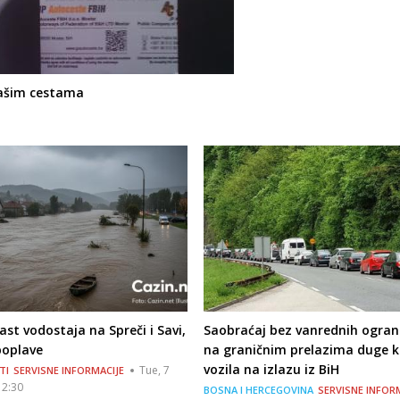
našim cestama
ast vodostaja na Spreči i Savi,
Saobraćaj bez vanrednih ograni
oplave
na graničnim prelazima duge k
vozila na izlazu iz BiH
Tue, 7
TI
SERVISNE INFORMACIJE
12:30
BOSNA I HERCEGOVINA
SERVISNE INFOR