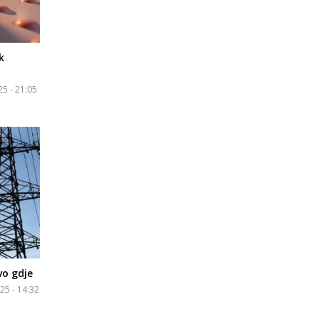
k
25 - 21:05
vo gdje
25 - 14:32