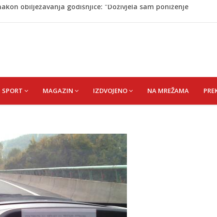
on pada sa tobogana: Vlada šalje avion po njega
tokom dojenja: Izazov s kojim se susreću mnoge mame
 Krajini narednih dana
esla javnost: Supruga ubila muža, poznat identitet
akon obilježavanja godišnjice: "Doživjela sam poniženje
 mom sinu"
SPORT
MAGAZIN
IZDVOJENO
NA MREŽAMA
PRE