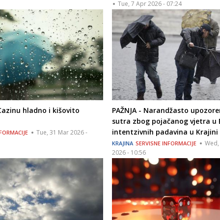
Tue, 7 Apr 2026 - 07:24
azinu hladno i kišovito
PAŽNJA - Narandžasto upozore
sutra zbog pojačanog vjetra u B
intentzivnih padavina u Krajini
Tue, 31 Mar 2026 -
NFORMACIJE
Wed,
KRAJINA
SERVISNE INFORMACIJE
2026 - 10:56