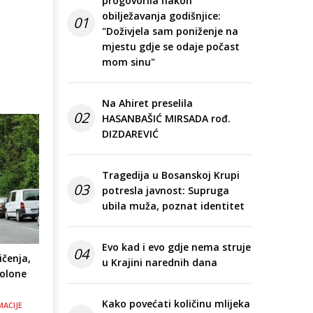
progovorila nakon
obilježavanja godišnjice:
01
"Doživjela sam poniženje na
mjestu gdje se odaje počast
mom sinu"
Na Ahiret preselila
02
HASANBAŠIĆ MIRSADA rođ.
DIZDAREVIĆ
Tragedija u Bosanskoj Krupi
03
potresla javnost: Supruga
ubila muža, poznat identitet
Evo kad i evo gdje nema struje
04
čenja,
u Krajini narednih dana
olone
Kako povećati količinu mlijeka
MACIJE