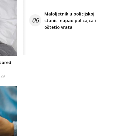
Maloljetnik u policijskoj
06
stanici napao policajca i
oštetio vrata
 pored
:29