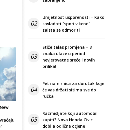
zabranjeno
Umjetnost usporenosti – Kako
02
savladati "spori vikend" i
zaista se odmoriti
Stiže talas promjena – 3
znaka ulaze u period
03
nevjerovatne sreće i novih
prilika!
Pet namirnica za doručak koje
04
će vas držati sitima sve do
ručka
 New
Razmišljate koji automobil
05
kupiti? Nova Honda Civic
 vraćaju
dobila odlične ocjene
10