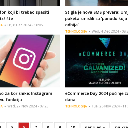
fon koji bi trebao spasiti
Stigla je nova SMS prevara: Um
tržište
paketa smislili su ‘ponudu koja
odbija‘
Fri, 6 Dec 2024 - 16:05
JA
Wed, 4 Dec 2024 - 08:
TEHNOLOGIJA
o za korisnike: Instagram
eCommerce Day 2024 počinje z
vu funkciju
dana!
Wed, 27 Nov 2024 - 07:23
Tue, 26 Nov 2024 - 11
JA
TEHNOLOGIJA
Page
4
Page
5
Current
6
Page
7
Page
8
Page
9
Page
10
Next
naprijed ››
Last
na kra