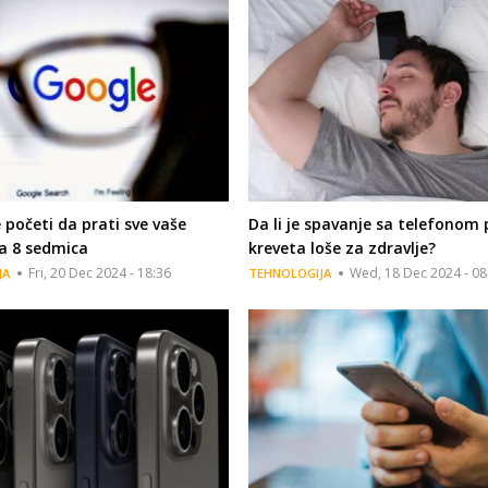
 početi da prati sve vaše
Da li je spavanje sa telefonom
a 8 sedmica
kreveta loše za zdravlje?
Fri, 20 Dec 2024 - 18:36
Wed, 18 Dec 2024 - 08
JA
TEHNOLOGIJA