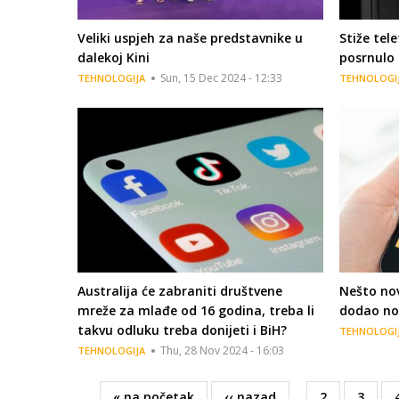
Veliki uspjeh za naše predstavnike u
Stiže tele
dalekoj Kini
posrnulo 
Sun, 15 Dec 2024 - 12:33
TEHNOLOGIJA
TEHNOLOGI
Australija će zabraniti društvene
Nešto nov
mreže za mlađe od 16 godina, treba li
dodao no
takvu odluku treba donijeti i BiH?
TEHNOLOGI
Thu, 28 Nov 2024 - 16:03
TEHNOLOGIJA
First
« na početak
Previous
‹‹ nazad
…
Page
2
Page
3