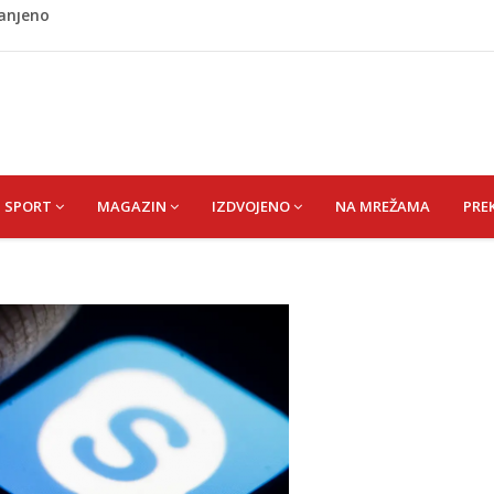
ladati "spori vikend" i zaista se odmoriti
napao policajca i oštetio vrata
i? Nova Honda Civic dobila odlične ocjene
 vas držati sitima sve do ručka
ranjeno
SPORT
MAGAZIN
IZDVOJENO
NA MREŽAMA
PRE