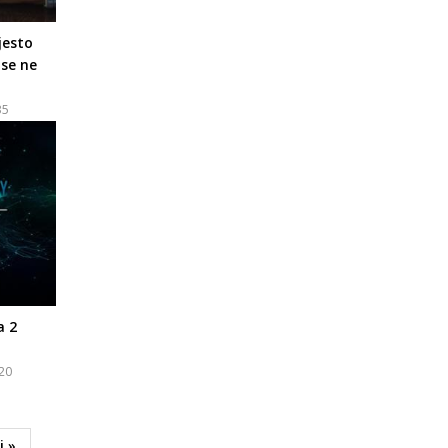
jesto
 se ne
35
a 2
:20
j »