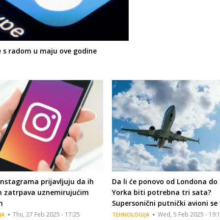
je s radom u maju ove godine
 Instagrama prijavljuju da ih
Da li će ponovo od Londona do
m zatrpava uznemirujućim
Yorka biti potrebna tri sata?
m
Supersonični putnički avioni se
Thu, 27 Feb 2025 - 17:25
Wed, 5 Feb 2025 - 19:
JA
TEHNOLOGIJA