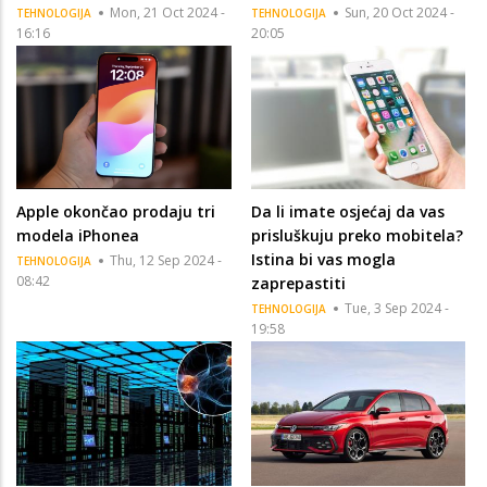
Mon, 21 Oct 2024 -
Sun, 20 Oct 2024 -
TEHNOLOGIJA
TEHNOLOGIJA
16:16
20:05
Apple okončao prodaju tri
Da li imate osjećaj da vas
modela iPhonea
prisluškuju preko mobitela?
Istina bi vas mogla
Thu, 12 Sep 2024 -
TEHNOLOGIJA
08:42
zaprepastiti
Tue, 3 Sep 2024 -
TEHNOLOGIJA
19:58