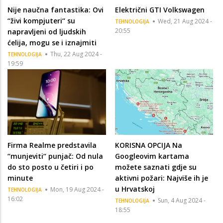
Nije naučna fantastika: Ovi
Električni GTI Volkswagen
‘‘živi kompjuteri‘‘ su
Wed, 21 Aug 2024 -
TEHNOLOGIJA
20:55
napravljeni od ljudskih
ćelija, mogu se i iznajmiti
Thu, 22 Aug 2024 -
TEHNOLOGIJA
19:59
Firma Realme predstavila
KORISNA OPCIJA Na
‘‘munjeviti‘‘ punjač: Od nula
Googleovim kartama
do sto posto u četiri i po
možete saznati gdje su
minute
aktivni požari: Najviše ih je
u Hrvatskoj
Mon, 19 Aug 2024 -
TEHNOLOGIJA
16:02
Sun, 4 Aug 2024 -
TEHNOLOGIJA
18:55