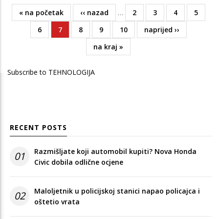
First
« na početak
Previous
‹‹ nazad
…
Page
2
Page
3
Page
4
Page
5
Pagination
page
page
Page
6
Current
7
Page
8
Page
9
Page
10
Next
naprijed ››
page
page
Last
na kraj »
page
Subscribe to TEHNOLOGIJA
RECENT POSTS
Razmišljate koji automobil kupiti? Nova Honda
01
Civic dobila odlične ocjene
Maloljetnik u policijskoj stanici napao policajca i
02
oštetio vrata