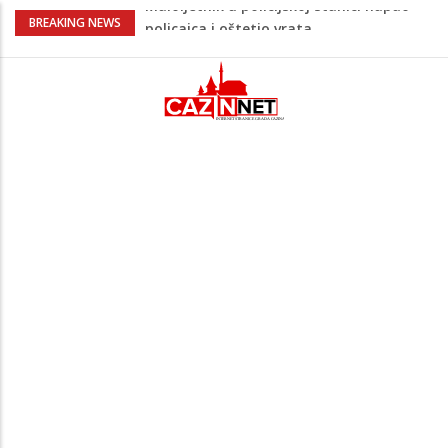
Razmišljate koji automobil kupiti? Nova
BREAKING NEWS
Honda Civic dobila odlične ocjene
Potvrda i iz kluba: Dženan Pejčinović
pravi veliki transfer za 25 miliona eura
Psihijatrica: Ovo je greška koju većina
roditelja radi dok razgovara s
tinejdžerima
Ankara ograničava prolaz brodova kroz
Crno more zbog sve većih sigurnosnih
rizika
Maloljetnik u policijskoj stanici napao
policajca i oštetio vrata