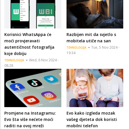
Korisnici WhatsAppa će
Razbijen mit da svjetlo s
moći provjeravati
mobitela utiče na san
autentičnost fotografija
Tue, 5 Nov 2024 -
TEHNOLOGIJA
19:34
koje dobiju
Wed, 6 Nov 2024 -
TEHNOLOGIJA
08:28
Promjene na Instagramu:
Evo kako izgleda mozak
Evo šta više nećete moći
vašeg djeteta dok koristi
raditi na ovoj mreži
mobilni telefon