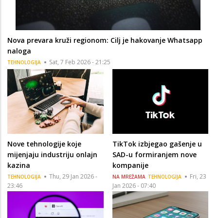
Nova prevara kruži regionom: Cilj je hakovanje Whatsapp
naloga
Sat, 7 Feb 2026 - 21:25
TEHNOLOGIJA
Nove tehnologije koje
TikTok izbjegao gašenje u
mijenjaju industriju onlajn
SAD-u formiranjem nove
kazina
kompanije
Thu, 29 Jan 2026 -
Fri, 23
TEHNOLOGIJA
NA MREŽAMA
TEHNOLOGIJA
23:46
Jan 2026 - 07:40