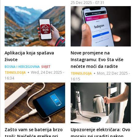
25 Dec 2025 - 07:31
Aplikacija koja spašava
Nove promjene na
živote
Instagramu: Evo šta više
nećete moći da radite
BOSNA I HERCEGOVINA
SVIJET
Wed, 24 Dec 2025 -
TEHNOLOGIJA
Mon, 22 Dec 2025 -
TEHNOLOGIJA
16:34
16:15
Zašto vam se baterija brzo
Upozorenje električara: Ovo
troši: Najčešće greške pri
moraju svi uraditi nakon