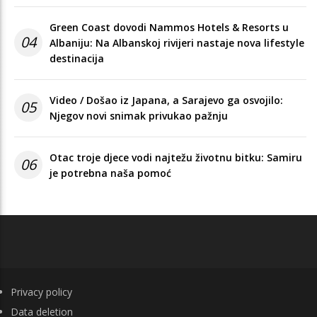
Green Coast dovodi Nammos Hotels & Resorts u
04
Albaniju: Na Albanskoj rivijeri nastaje nova lifestyle
destinacija
Video / Došao iz Japana, a Sarajevo ga osvojilo:
05
Njegov novi snimak privukao pažnju
Otac troje djece vodi najtežu životnu bitku: Samiru
06
je potrebna naša pomoć
FOOTER
Privacy policy
Data deletion