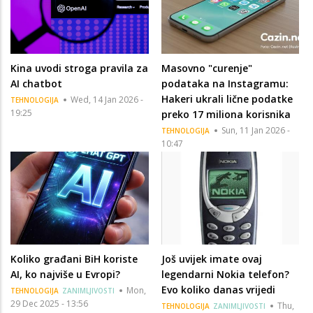
Kina uvodi stroga pravila za
Masovno "curenje"
AI chatbot
podataka na Instagramu:
Hakeri ukrali lične podatke
Wed, 14 Jan 2026 -
TEHNOLOGIJA
19:25
preko 17 miliona korisnika
Sun, 11 Jan 2026 -
TEHNOLOGIJA
10:47
Koliko građani BiH koriste
Još uvijek imate ovaj
AI, ko najviše u Evropi?
legendarni Nokia telefon?
Evo koliko danas vrijedi
Mon,
TEHNOLOGIJA
ZANIMLJIVOSTI
29 Dec 2025 - 13:56
Thu,
TEHNOLOGIJA
ZANIMLJIVOSTI