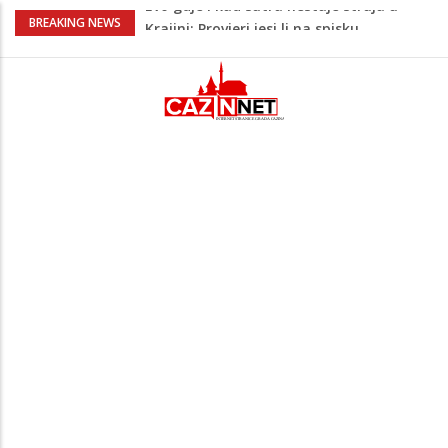
Ušao u dvorište i nasrnuo na 30-
BREAKING NEWS
godišnjakinju: Suprug ga savladao i
zadržao do dolaska policije
Krajina: Teška saobraćajna nesreća,
vozilo završilo na krovu – policija i Hitna
pomoć na terenu
Green Coast dovodi Nammos Hotels &
Resorts u Albaniju: Na Albanskoj rivijeri
nastaje nova lifestyle destinacija
Jutro donijelo velike gužve: Kolone na
brojnim graničnim prelazima širom BiH
Evo gdje i kad sutra nestaje struja u
Krajini: Provjeri jesi li na spisku