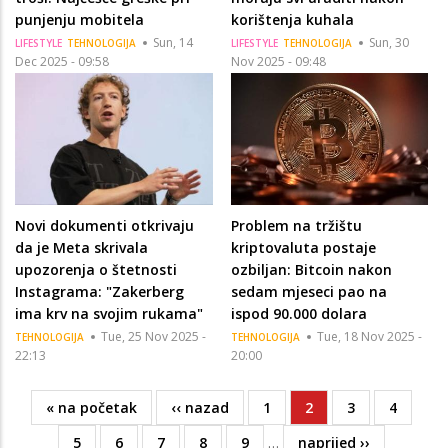
punjenju mobitela
korištenja kuhala
Sun, 14
Sun, 30
LIFESTYLE
TEHNOLOGIJA
LIFESTYLE
TEHNOLOGIJA
Dec 2025 - 09:58
Nov 2025 - 09:48
Novi dokumenti otkrivaju
Problem na tržištu
da je Meta skrivala
kriptovaluta postaje
upozorenja o štetnosti
ozbiljan: Bitcoin nakon
Instagrama: "Zakerberg
sedam mjeseci pao na
ima krv na svojim rukama"
ispod 90.000 dolara
Tue, 25 Nov 2025 -
Tue, 18 Nov 2025 -
TEHNOLOGIJA
TEHNOLOGIJA
22:13
20:00
First
« na početak
Previous
‹‹ nazad
Page
1
Current
2
Page
3
Page
4
Pagination
page
page
page
Page
5
Page
6
Page
7
Page
8
Page
9
…
Next
naprijed ››