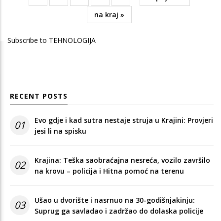
page
Last
na kraj »
page
Subscribe to TEHNOLOGIJA
RECENT POSTS
Evo gdje i kad sutra nestaje struja u Krajini: Provjeri
01
jesi li na spisku
Krajina: Teška saobraćajna nesreća, vozilo završilo
02
na krovu – policija i Hitna pomoć na terenu
Ušao u dvorište i nasrnuo na 30-godišnjakinju:
03
Suprug ga savladao i zadržao do dolaska policije