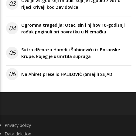
Ovo je 24-godišnji mladić koji je izgubio život u
03
rijeci Krivaji kod Zavidovića
Ogromna tragedija: Otac, sin i njihov 16-godišnji
04
rođak poginuli pri povratku u Njemačku
Sutra dženaza Hamdiji Šahinoviću iz Bosanske
05
Krupe, kojeg je usmrtila supruga
06
Na Ahiret preselio HALILOVIĆ (Smajil) SEJAD
FOOTER
Privacy policy
Data deletion