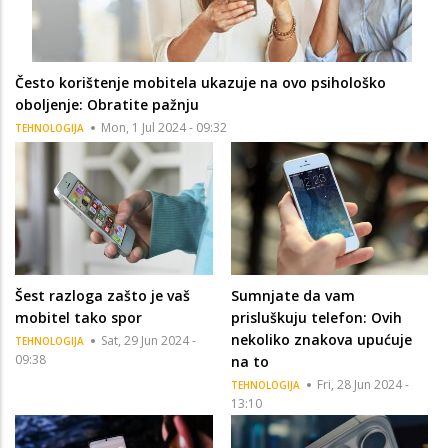
Često korištenje mobitela ukazuje na ovo psihološko
oboljenje: Obratite pažnju
Mon, 1 Jul 2024 - 09:32
TEHNOLOGIJA
Šest razloga zašto je vaš
Sumnjate da vam
mobitel tako spor
prisluškuju telefon: Ovih
nekoliko znakova upućuje
Sat, 29 Jun 2024 -
TEHNOLOGIJA
09:38
na to
Fri, 28 Jun 2024 -
TEHNOLOGIJA
13:10