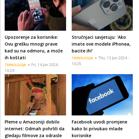
Upozorenje za korisnike:
Stručnjaci savjetuju: 'Ako
Ovu grešku mnogi prave
imate ove modele iPhonea,
kad su na odmoru, a može
bacite ih!'
ih koštati
Thu, 13 Jun 2024 -
TEHNOLOGIJA
10:25
Fri, 14 Jun 2024 -
TEHNOLOGIJA
10:29
Pleme u Amazoniji dobilo
Facebook uvodi promjene
internet: Odmah pohrlili da
kako bi privukao mlade
gledaju filmove za odrasle
korisnike