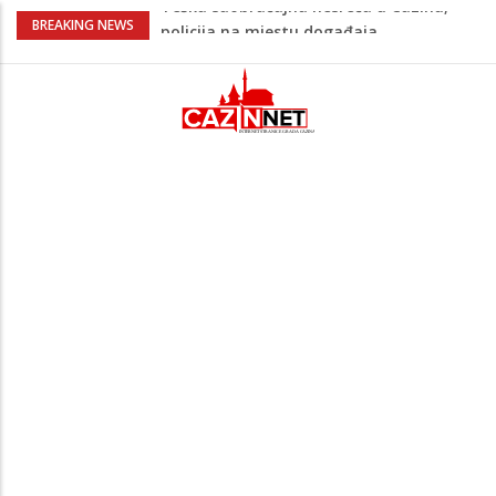
Ovo je 24-godišnji mladić koji je izgubio
BREAKING NEWS
život u rijeci Krivaji kod Zavidovića
Na Ahiret preselio LJUBIJANKIĆ (Hasan)
REDŽEP
Na Ahiret preselio HALILOVIĆ (Smajil)
SEJAD
Sutra dženaza Hamdiji Šahinoviću iz
Bosanske Krupe, kojeg je usmrtila
supruga
Teška saobraćajna nesreća u Cazinu,
policija na mjestu događaja