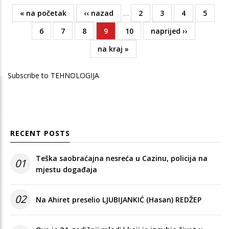
First
« na početak
Previous
‹‹ nazad
…
Page
2
Page
3
Page
4
Page
5
Pagination
page
page
Page
6
Page
7
Page
8
Current
9
Page
10
Next
naprijed ››
page
page
Last
na kraj »
page
Subscribe to TEHNOLOGIJA
RECENT POSTS
Teška saobraćajna nesreća u Cazinu, policija na
01
mjestu događaja
02
Na Ahiret preselio LJUBIJANKIĆ (Hasan) REDŽEP