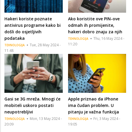
Hakeri koriste poznate
Ako koristite ove PIN-ove
antivirus programe kako bi
odmah ih promijenite,
došli do osjetljivih
hakeri dobro znaju za njih
podataka
Thu, 16 May 2024 -
TEHNOLOGIJA
11:20
Tue, 28 May 2024 -
TEHNOLOGIJA
11:48
Gasi se 3G mreža. Mnogi će
Apple priznao da iPhone
mobiteli uskoro postati
ima čudan problem. U
neupotrebljivi
pitanju je važna funkcija
Mon, 13 May 2024 -
Fri, 3 May 2024 -
TEHNOLOGIJA
TEHNOLOGIJA
20:09
19:05